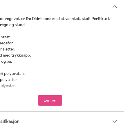
ede regnvotter fra Didriksons med et vanntett skall. Perfekte til
 regn og sludd.
nntett.
eecefôr.
nsjetter.
nd med trykknapp.
v og på.
 % polyuretan.
 polyester.
polyester.
Les mer
ifikasjon