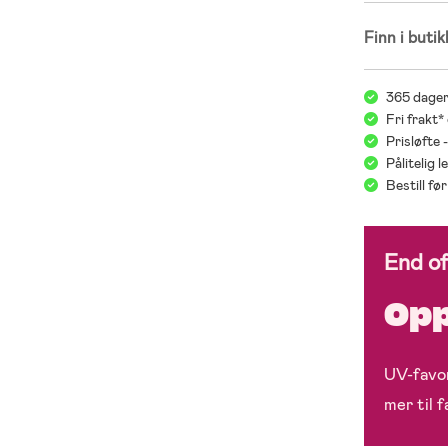
Finn i butik
365 dager
Fri frakt*
Prisløfte 
Pålitelig 
Bestill f
End o
Opp
UV-favor
mer til 