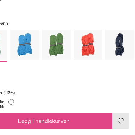
rønn
kr (-13%)
i
 kr
ikk
Legg i handlekurven