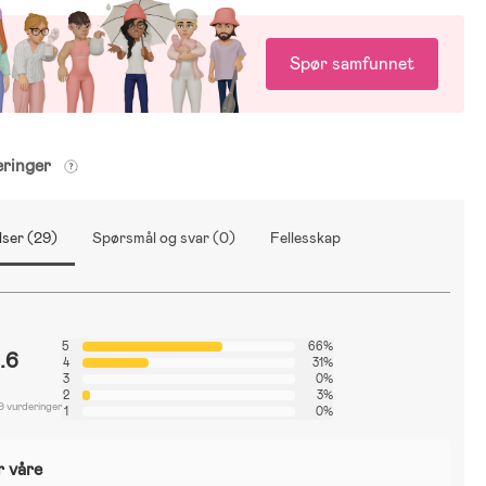
Spør samfunnet
eringer
ser (29)
Spørsmål og svar (0)
Fellesskap
5
66%
.6
4
31%
3
0%
2
3%
9 vurderinger
1
0%
r våre