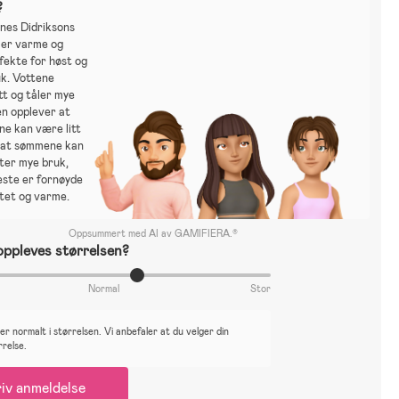
?
nes Didriksons
 er varme og
fekte for høst og
uk. Vottene
tt og tåler mye
en opplever at
ne kan være litt
g at sømmene kan
etter mye bruk,
este er fornøyde
tet og varme.
Oppsummert med AI av GAMIFIERA.®
ppleves størrelsen?
Normal
Stor
r normalt i størrelsen. Vi anbefaler at du velger din
rrelse.
iv anmeldelse