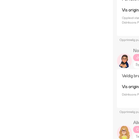
Vis origi
Opplevd stø
Didriksons P
Opprinnelig pu
No
J
Sy
M
Veldig br
Vis origi
Didriksons P
Opprinnelig pu
Ali
C
T