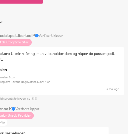
adalupe Libertad P
Verifisert kjøper
ittle Storytime Star
 store til min 4-åring, men vi beholder dem og håper de passer godt 
t.
nalen
relse: Stor
ileglove Fôrede Regnvotter, Navy, 4 år
4 mo. ago
blisert på Jollyroom.se 🇸🇪
onne K
Verifisert kjøper
unior Snack Provider
o-Yo
for barnehagen