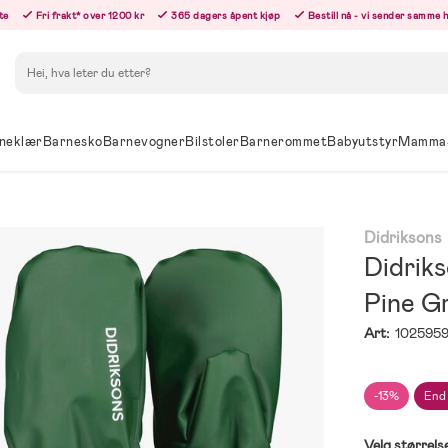
te
Fri frakt* over 1200 kr
365 dagers åpent kjøp
Bestill nå - vi sender samme 
Søk
neklær
Barnesko
Barnevogner
Bilstoler
Barnerommet
Babyutstyr
Mamma
Didriksons
Didrik
Pine G
Art:
102595
-13%
End
Velg størrels