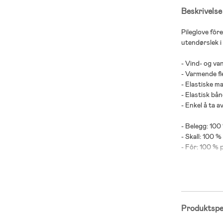
Beskrivelse
Pileglove fôr
utendørslek i
- Vind- og va
- Varmende fl
- Elastiske ma
- Elastisk bå
- Enkel å ta a
- Belegg: 100
- Skall: 100 %
- Fôr: 100 % 
Produktspes