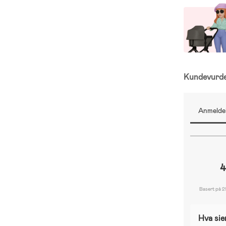
Kundevurd
Anmeldel
4
Basert på 2
Hva sie