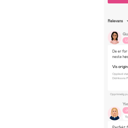
Relevans
Gu
L
De er for
neste høs
Vis origi
Opplevd stør
Didriksons P
Opprinnelig pu
Yv
J
Y
Perfekt 