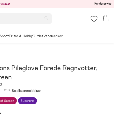
Kundeservice
hverdag!
Sport
Fritid & Hobby
Outlet
Varemerker
sons Pileglove Fôrede Regnvotter,
reen
93
(29)
Se alle anmeldelser
 of Season
Superpris
e