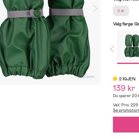
0 år
Velg farge:
G
Zoom
2 IGJEN
139 kr
Du sparer 20 
Veil. Pris: 229
Se prishistor