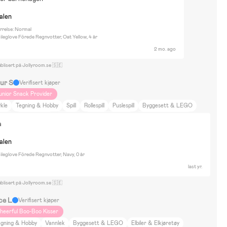
nalen
rrelse: Normal
ileglove Fôrede Regnvotter, Oat Yellow, 4 år
2 mo. ago
blisert på Jollyroom.se 🇸🇪
ur S
Verifisert kjøper
unior Snack Provider
kle
Tegning & Hobby
Spill
Rollespill
Puslespill
Byggesett & LEGO
umin
Super Mario
Leilighet
Film og litteratur
Petite Chérie Solide
a
nalen
ileglove Fôrede Regnvotter, Navy, 0 år
last yr.
blisert på Jollyroom.se 🇸🇪
ce L
Verifisert kjøper
heerful Boo-Boo Kisser
egning & Hobby
Vannlek
Byggesett & LEGO
Elbiler & Elkjøretøy