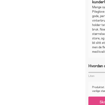
kunder
Mange sy
Pileglove
gode, per
vinterbr
holder te
bruk. No
størrelse
store, o
bli slitt 
men de fl
med kvali
Hvordan o
Liten
Produktet e
vanlige stø
Skr