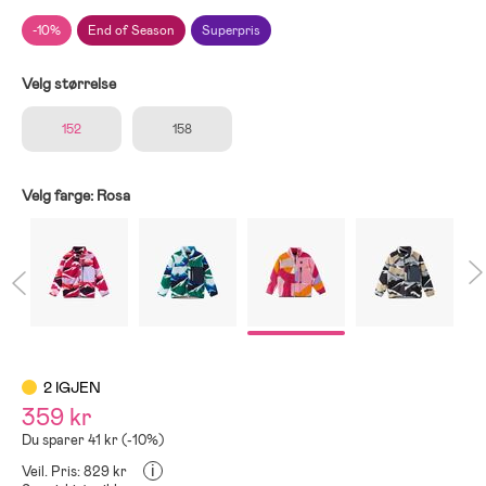
-10%
End of Season
Superpris
Velg størrelse
152
158
Velg farge:
Rosa
2 IGJEN
359 kr
Du sparer 41 kr (-10%)
i
Veil. Pris: 829 kr