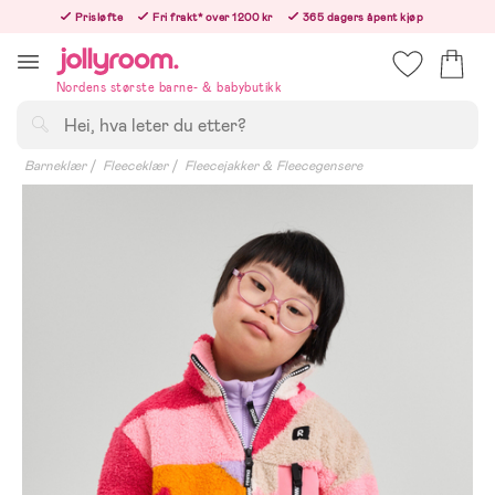
Hoppa
Prisløfte
Fri frakt* over 1200 kr
365 dagers åpent kjøp
till
Bestill i dag, så sender vi rett etter helligedagen
innehållet
Nordens største barne- & babybutikk
Søk
Barneklær
Fleeceklær
Fleecejakker & Fleecegensere