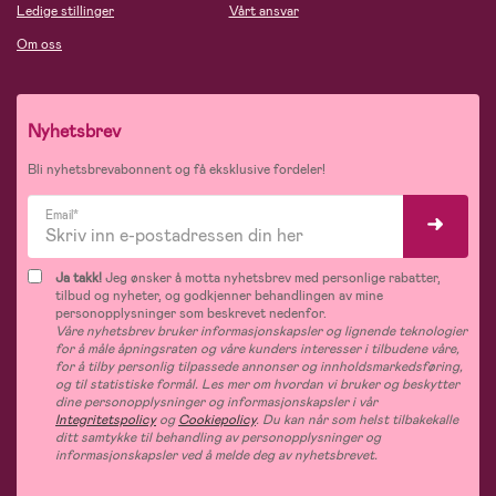
Ledige stillinger
Vårt ansvar
Om oss
Nyhetsbrev
Bli nyhetsbrevabonnent og få eksklusive fordeler!
Email*
Ja takk!
Jeg ønsker å motta nyhetsbrev med personlige rabatter,
tilbud og nyheter, og godkjenner behandlingen av mine
personopplysninger som beskrevet nedenfor.
Våre nyhetsbrev bruker informasjonskapsler og lignende teknologier
for å måle åpningsraten og våre kunders interesser i tilbudene våre,
for å tilby personlig tilpassede annonser og innholdsmarkedsføring,
og til statistiske formål. Les mer om hvordan vi bruker og beskytter
dine personopplysninger og informasjonskapsler i vår
Integritetspolicy
og
Cookiepolicy
. Du kan når som helst tilbakekalle
ditt samtykke til behandling av personopplysninger og
informasjonskapsler ved å melde deg av nyhetsbrevet.