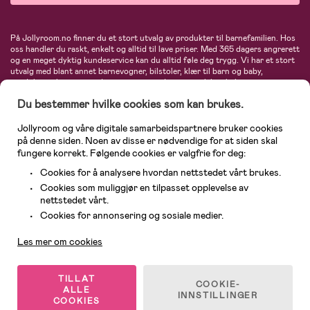
På Jollyroom.no finner du et stort utvalg av produkter til barnefamilien. Hos
oss handler du raskt, enkelt og alltid til lave priser. Med 365 dagers angrerett
og en meget dyktig kundeservice kan du alltid føle deg trygg. Vi har et stort
utvalg med blant annet barnevogner, bilstoler, klær til barn og baby,
produkter til mor, mengder av inspirerende interiør, leker, babyustyr og mye
mye mer. Vi tilbyr produkter fra velkjente merker som blant annet Britax,
Du bestemmer hvilke cookies som kan brukes.
Maxi-Cosi, Baby Jogger, BabyBjörn, Didriksons, KidKraft, Ergobaby, Philips
Avent, Neonate, Cybex, LEGO og mange flere. Velkommen inn til nordens
største nettbutikk for barn og baby!
Jollyroom og våre digitale samarbeidspartnere bruker cookies
på denne siden. Noen av disse er nødvendige for at siden skal
fungere korrekt. Følgende cookies er valgfrie for deg:
Cookies for å analysere hvordan nettstedet vårt brukes.
Cookies som muliggjør en tilpasset opplevelse av
nettstedet vårt.
Kundeservice
Cookies for annonsering og sosiale medier.
Les mer om cookies
© 2026 Jollyroom AS. Alle rettigheter reservert.
TILLAT
COOKIE-
ALLE
INNSTILLINGER
COOKIES