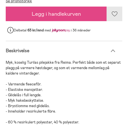
Se prishistorikk
Legg i handlekurven
Delbetal
63 kr/mnd
med
i 36 måneder
Beskrivelse
Myk, koselig Turilas pilejakke fra Reima. Perfekt både som et separat
plagg på varmere høstdager, og som et varmende mellomlag på
kaldere vinterdager.
- Varmende fleecefôr.
- Elastiske mansjetter.
- Glidelås i full lengde.
- Myk hakebeskyttelse.
- Brystlomme med glidelås.
- Inneholder resirkulerte fibre.
- 60 % resirkulert polyester, 40 % polyester.