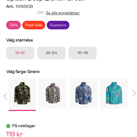
Art:
10195639
(58)
Se alle anmeldelser
-34%
Flash Sale
Superpris
Velg størrelse
86-92
98-104
110-116
Velg farge:
Grønn
På nettlager
119 kr