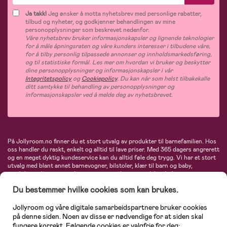
Ja takk!
Jeg ønsker å motta nyhetsbrev med personlige rabatter,
tilbud og nyheter, og godkjenner behandlingen av mine
personopplysninger som beskrevet nedenfor.
Våre nyhetsbrev bruker informasjonskapsler og lignende teknologier
for å måle åpningsraten og våre kunders interesser i tilbudene våre,
for å tilby personlig tilpassede annonser og innholdsmarkedsføring,
og til statistiske formål. Les mer om hvordan vi bruker og beskytter
dine personopplysninger og informasjonskapsler i vår
Integritetspolicy
og
Cookiepolicy
. Du kan når som helst tilbakekalle
ditt samtykke til behandling av personopplysninger og
informasjonskapsler ved å melde deg av nyhetsbrevet.
På Jollyroom.no finner du et stort utvalg av produkter til barnefamilien. Hos
oss handler du raskt, enkelt og alltid til lave priser. Med 365 dagers angrerett
og en meget dyktig kundeservice kan du alltid føle deg trygg. Vi har et stort
utvalg med blant annet barnevogner, bilstoler, klær til barn og baby,
produkter til mor, mengder av inspirerende interiør, leker, babyustyr og mye
mye mer. Vi tilbyr produkter fra velkjente merker som blant annet Britax,
Du bestemmer hvilke cookies som kan brukes.
Maxi-Cosi, Baby Jogger, BabyBjörn, Didriksons, KidKraft, Ergobaby, Philips
Avent, Neonate, Cybex, LEGO og mange flere. Velkommen inn til nordens
største nettbutikk for barn og baby!
Jollyroom og våre digitale samarbeidspartnere bruker cookies
på denne siden. Noen av disse er nødvendige for at siden skal
fungere korrekt. Følgende cookies er valgfrie for deg: