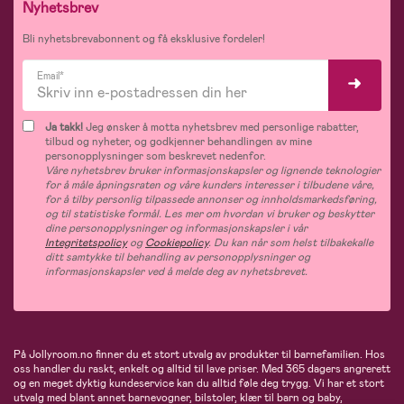
Nyhetsbrev
Bli nyhetsbrevabonnent og få eksklusive fordeler!
Email*
Ja takk!
Jeg ønsker å motta nyhetsbrev med personlige rabatter,
tilbud og nyheter, og godkjenner behandlingen av mine
personopplysninger som beskrevet nedenfor.
Våre nyhetsbrev bruker informasjonskapsler og lignende teknologier
for å måle åpningsraten og våre kunders interesser i tilbudene våre,
for å tilby personlig tilpassede annonser og innholdsmarkedsføring,
og til statistiske formål. Les mer om hvordan vi bruker og beskytter
dine personopplysninger og informasjonskapsler i vår
Integritetspolicy
og
Cookiepolicy
. Du kan når som helst tilbakekalle
ditt samtykke til behandling av personopplysninger og
informasjonskapsler ved å melde deg av nyhetsbrevet.
På Jollyroom.no finner du et stort utvalg av produkter til barnefamilien. Hos
oss handler du raskt, enkelt og alltid til lave priser. Med 365 dagers angrerett
og en meget dyktig kundeservice kan du alltid føle deg trygg. Vi har et stort
utvalg med blant annet barnevogner, bilstoler, klær til barn og baby,