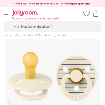
Hoppa
Prisløfte
Fri frakt* over 1200 kr
365 dagers åpent kjøp
till
Bestillinger etter 12:00 sendes neste hverdag!
innehållet
Nordens største barne- & babybutikk
Søk
Babyutstyr
Smokker & Smokkesnor
Smokker