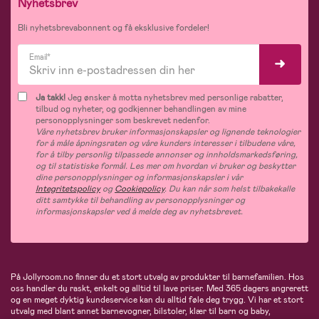
Nyhetsbrev
Bli nyhetsbrevabonnent og få eksklusive fordeler!
Email*
Ja takk!
Jeg ønsker å motta nyhetsbrev med personlige rabatter,
tilbud og nyheter, og godkjenner behandlingen av mine
personopplysninger som beskrevet nedenfor.
Våre nyhetsbrev bruker informasjonskapsler og lignende teknologier
for å måle åpningsraten og våre kunders interesser i tilbudene våre,
for å tilby personlig tilpassede annonser og innholdsmarkedsføring,
og til statistiske formål. Les mer om hvordan vi bruker og beskytter
dine personopplysninger og informasjonskapsler i vår
Integritetspolicy
og
Cookiepolicy
. Du kan når som helst tilbakekalle
ditt samtykke til behandling av personopplysninger og
informasjonskapsler ved å melde deg av nyhetsbrevet.
På Jollyroom.no finner du et stort utvalg av produkter til barnefamilien. Hos
oss handler du raskt, enkelt og alltid til lave priser. Med 365 dagers angrerett
og en meget dyktig kundeservice kan du alltid føle deg trygg. Vi har et stort
utvalg med blant annet barnevogner, bilstoler, klær til barn og baby,