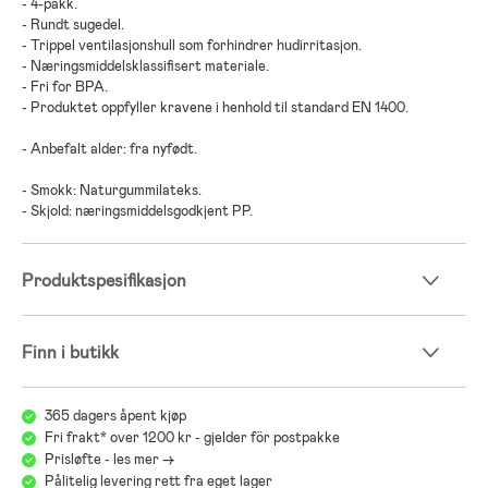
- 4-pakk.
- Rundt sugedel.
- Trippel ventilasjonshull som forhindrer hudirritasjon.
- Næringsmiddelsklassifisert materiale.
- Fri for BPA.
- Produktet oppfyller kravene i henhold til standard EN 1400.
- Anbefalt alder: fra nyfødt.
- Smokk: Naturgummilateks.
- Skjold: næringsmiddelsgodkjent PP.
Produktspesifikasjon
Finn i butikk
365 dagers åpent kjøp
Fri frakt* over 1200 kr - gjelder för postpakke
Prisløfte - les mer ->
Pålitelig levering rett fra eget lager