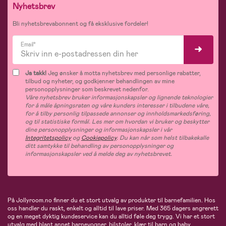
Nyhetsbrev
Bli nyhetsbrevabonnent og få eksklusive fordeler!
Email*
Ja takk!
Jeg ønsker å motta nyhetsbrev med personlige rabatter,
tilbud og nyheter, og godkjenner behandlingen av mine
personopplysninger som beskrevet nedenfor.
Våre nyhetsbrev bruker informasjonskapsler og lignende teknologier
for å måle åpningsraten og våre kunders interesser i tilbudene våre,
for å tilby personlig tilpassede annonser og innholdsmarkedsføring,
og til statistiske formål. Les mer om hvordan vi bruker og beskytter
dine personopplysninger og informasjonskapsler i vår
Integritetspolicy
og
Cookiepolicy
. Du kan når som helst tilbakekalle
ditt samtykke til behandling av personopplysninger og
informasjonskapsler ved å melde deg av nyhetsbrevet.
På Jollyroom.no finner du et stort utvalg av produkter til barnefamilien. Hos
oss handler du raskt, enkelt og alltid til lave priser. Med 365 dagers angrerett
og en meget dyktig kundeservice kan du alltid føle deg trygg. Vi har et stort
utvalg med blant annet barnevogner, bilstoler, klær til barn og baby,