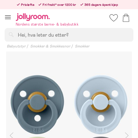
Hoppa
Prisløfte
Fri frakt* over 1200 kr
365 dagers åpent kjøp
till
Bestill i dag, så sender vi rett etter helligedagen
innehållet
Nordens største barne- & babybutikk
Søk
Babyutstyr
Smokker & Smokkesnor
Smokker