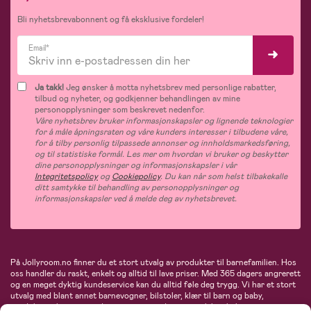
Bli nyhetsbrevabonnent og få eksklusive fordeler!
Email*
Ja takk!
Jeg ønsker å motta nyhetsbrev med personlige rabatter,
tilbud og nyheter, og godkjenner behandlingen av mine
personopplysninger som beskrevet nedenfor.
Våre nyhetsbrev bruker informasjonskapsler og lignende teknologier
for å måle åpningsraten og våre kunders interesser i tilbudene våre,
for å tilby personlig tilpassede annonser og innholdsmarkedsføring,
og til statistiske formål. Les mer om hvordan vi bruker og beskytter
dine personopplysninger og informasjonskapsler i vår
Integritetspolicy
og
Cookiepolicy
. Du kan når som helst tilbakekalle
ditt samtykke til behandling av personopplysninger og
informasjonskapsler ved å melde deg av nyhetsbrevet.
På Jollyroom.no finner du et stort utvalg av produkter til barnefamilien. Hos
oss handler du raskt, enkelt og alltid til lave priser. Med 365 dagers angrerett
og en meget dyktig kundeservice kan du alltid føle deg trygg. Vi har et stort
utvalg med blant annet barnevogner, bilstoler, klær til barn og baby,
produkter til mor, mengder av inspirerende interiør, leker, babyustyr og mye