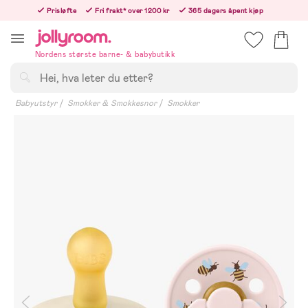
Hoppa
Prisløfte
Fri frakt* over 1200 kr
365 dagers åpent kjøp
till
Bestill i dag, så sender vi rett etter helligedagen
innehållet
Nordens største barne- & babybutikk
Søk
Babyutstyr
Smokker & Smokkesnor
Smokker