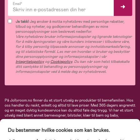
Email*
Ja takk!
Jeg ønsker å motta nyhetsbrev med personlige rabatter,
tilbud og nyheter, og godkjenner behandlingen av mine
personopplysninger som beskrevet nedenfor.
Våre nyhetsbrev bruker informasjonskapsler og lignende teknologier
for å måle åpningsraten og våre kunders interesser i tilbudene våre,
for å tilby personlig tilpassede annonser og innholdsmarkedsføring,
og til statistiske formål. Les mer om hvordan vi bruker og beskytter
dine personopplysninger og informasjonskapsler i vår
Integritetspolicy
og
Cookiepolicy
. Du kan når som helst tilbakekalle
ditt samtykke til behandling av personopplysninger og
informasjonskapsler ved å melde deg av nyhetsbrevet.
På Jollyroom.no finner du et stort utvalg av produkter til barnefamilien. Hos
oss handler du raskt, enkelt og alltid til lave priser. Med 365 dagers angrerett
og en meget dyktig kundeservice kan du alltid føle deg trygg. Vi har et stort
utvalg med blant annet barnevogner, bilstoler, klær til barn og baby,
produkter til mor, mengder av inspirerende interiør, leker, babyustyr og mye
mye mer. Vi tilbyr produkter fra velkjente merker som blant annet Britax,
Du bestemmer hvilke cookies som kan brukes.
Maxi-Cosi, Baby Jogger, BabyBjörn, Didriksons, KidKraft, Ergobaby, Philips
Avent, Neonate, Cybex, LEGO og mange flere. Velkommen inn til nordens