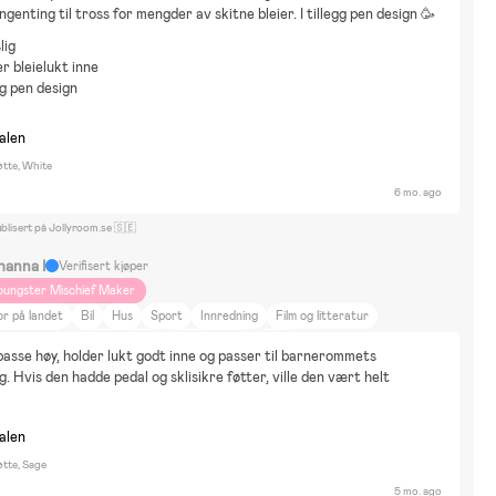
ngenting til tross for mengder av skitne bleier. I tillegg pen design 🥳
lig
er bleielukt inne
ig pen design
nalen
øtte, White
6 mo. ago
blisert på Jollyroom.se 🇸🇪
hanna I
Verifisert kjøper
oungster Mischief Maker
r på landet
Bil
Hus
Sport
Innredning
Film og litteratur
jem og hage
Mat og drikke
Dyr og natur
Reise
passe høy, holder lukt godt inne og passer til barnerommets 
g. Hvis den hadde pedal og sklisikre føtter, ville den vært helt 
nalen
øtte, Sage
5 mo. ago