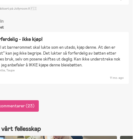
blisert på Jollyroom.fi 🇫🇮
lin
st
ferdelig - ikke kjøp!
il at barnerommet skal lukte som en utedo, kjøp denne. At den er 
est” kan jeg ikke begripe. Det lukter så forferdelig av bøtten etter 
es bruk, selv om posene skiftes ut daglig. Kan ikke understreke nok 
 jeg anbefaler å IKKE kjøpe denne bleiebøtten.
øtte, Taupe
11 mo. ago
e kommentarer (23)
vårt fellesskap