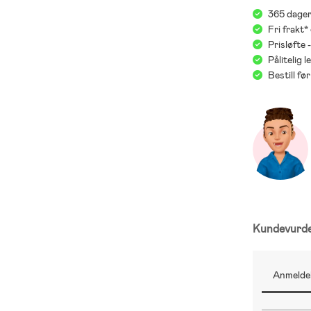
365 dager
- Anbefalt ald
Fri frakt*
;
Prisløfte 
Pålitelig 
Bestill f
Kundevurd
Anmeldel