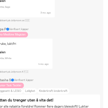
nalen
øtte, Sage
3 mo. ago
blisert på Jollyroom.se 🇸🇪
rpa P
Verifisert kjøper
iny Mealtime Magician
ruke, luktfri
nalen
øtte, White
4 mo. ago
blisert på Jollyroom.fi 🇫🇮
tasha S
Verifisert kjøper
unior Task Tackler
yggesett & LEGO
Leilighet
Kinderkraft kinderkraft
tten du trenger uten å vite det!
or alle nybakte foreldre! Rommer flere dagers bleieskift! Lukter 