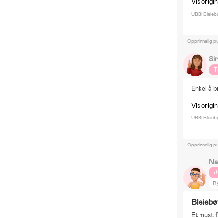
Vis origi
UBBI Bleieb
Opprinnelig pu
Si
T
Enkel å b
Vis origi
UBBI Bleieb
Opprinnelig pu
Na
J
B
Bleiebø
Et must f