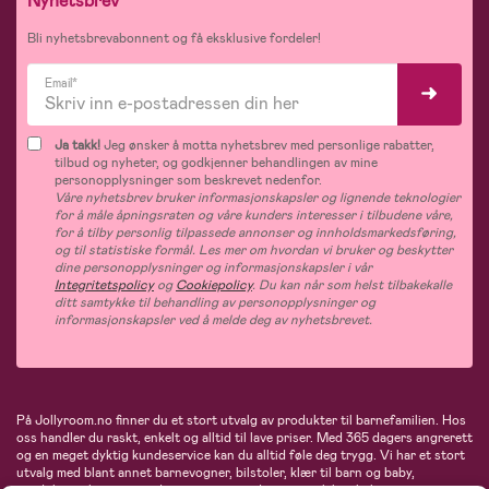
Nyhetsbrev
Bli nyhetsbrevabonnent og få eksklusive fordeler!
Email*
Ja takk!
Jeg ønsker å motta nyhetsbrev med personlige rabatter,
tilbud og nyheter, og godkjenner behandlingen av mine
personopplysninger som beskrevet nedenfor.
Våre nyhetsbrev bruker informasjonskapsler og lignende teknologier
for å måle åpningsraten og våre kunders interesser i tilbudene våre,
for å tilby personlig tilpassede annonser og innholdsmarkedsføring,
og til statistiske formål. Les mer om hvordan vi bruker og beskytter
dine personopplysninger og informasjonskapsler i vår
Integritetspolicy
og
Cookiepolicy
. Du kan når som helst tilbakekalle
ditt samtykke til behandling av personopplysninger og
informasjonskapsler ved å melde deg av nyhetsbrevet.
På Jollyroom.no finner du et stort utvalg av produkter til barnefamilien. Hos
oss handler du raskt, enkelt og alltid til lave priser. Med 365 dagers angrerett
og en meget dyktig kundeservice kan du alltid føle deg trygg. Vi har et stort
utvalg med blant annet barnevogner, bilstoler, klær til barn og baby,