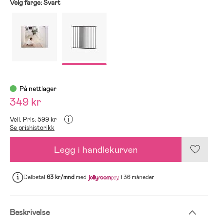
Velg farge:
Svart
På nettlager
349 kr
i
Veil. Pris: 599 kr
Se prishistorikk
Legg i handlekurven
Delbetal
63 kr/mnd
med
i 36 måneder
Beskrivelse