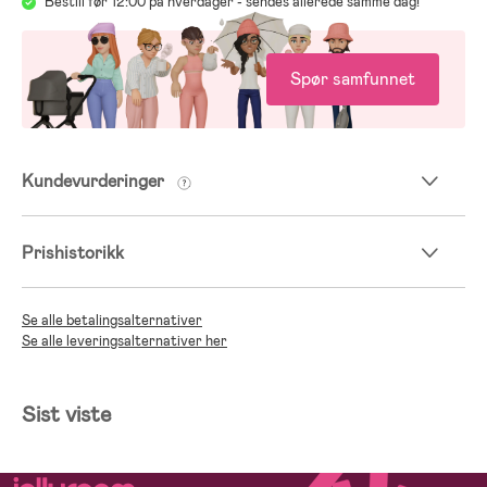
Bestill før 12:00 på hverdager - sendes allerede samme dag!
Spør samfunnet
Kundevurderinger
Prishistorikk
Se alle betalingsalternativer
Se alle leveringsalternativer her
Sist viste