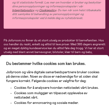
og til statistiske formål. Les mer om hvordan vi bruker og beskytter
dine personopplysninger og informasjonskapsler i vår
Integritetspolicy
og
Cookiepolicy
. Du kan når som helst tilbakekalle
ditt samtykke til behandling av personopplysninger og
informasjonskapsler ved å melde deg av nyhetsbrevet.
På Jollyroom.no finner du et stort utvalg av produkter til barnefamilien. Hos
oss handler du raskt, enkelt og alltid til lave priser. Med 365 dagers angrerett
og en meget dyktig kundeservice kan du alltid føle deg trygg. Vi har et stort
utvalg med blant annet barnevogner, bilstoler, klær til barn og baby,
produkter til mor, mengder av inspirerende interiør, leker, babyustyr og mye
mye mer. Vi tilbyr produkter fra velkjente merker som blant annet Britax,
Du bestemmer hvilke cookies som kan brukes.
Maxi-Cosi, Baby Jogger, BabyBjörn, Didriksons, KidKraft, Ergobaby, Philips
Avent, Neonate, Cybex, LEGO og mange flere. Velkommen inn til nordens
største nettbutikk for barn og baby!
Jollyroom og våre digitale samarbeidspartnere bruker cookies
på denne siden. Noen av disse er nødvendige for at siden skal
fungere korrekt. Følgende cookies er valgfrie for deg:
Cookies for å analysere hvordan nettstedet vårt brukes.
Cookies som muliggjør en tilpasset opplevelse av
nettstedet vårt.
Cookies for annonsering og sosiale medier.