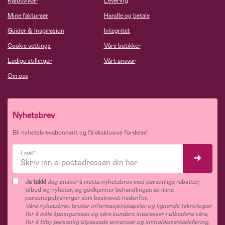
Kjøpsvilkår
Levering
Mine fakturaer
Handle og betale
Guider & Inspirasjon
Integritet
Cookie settings
Våre butikker
Ledige stillinger
Vårt ansvar
Om oss
Nyhetsbrev
Bli nyhetsbrevabonnent og få eksklusive fordeler!
Email*
Ja takk!
Jeg ønsker å motta nyhetsbrev med personlige rabatter,
tilbud og nyheter, og godkjenner behandlingen av mine
personopplysninger som beskrevet nedenfor.
Våre nyhetsbrev bruker informasjonskapsler og lignende teknologier
for å måle åpningsraten og våre kunders interesser i tilbudene våre,
for å tilby personlig tilpassede annonser og innholdsmarkedsføring,