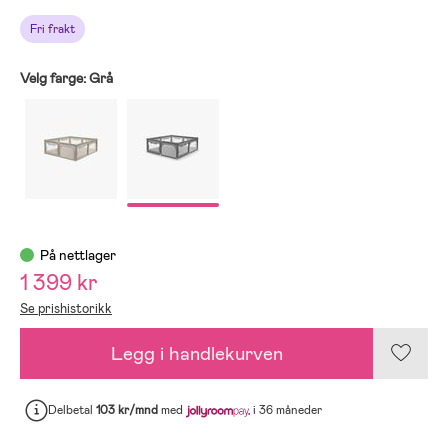
Fri frakt
Velg farge:
Grå
På nettlager
1 399 kr
Se prishistorikk
Legg i handlekurven
Delbetal
103 kr/mnd
med
i 36 måneder