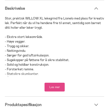
Beskrivelse
Stor, praktisk WILLOW XL lekegrind fra Lionelo med plass for kreativ
lek. Perfekt når du vil ha hendene frie til annet, samtidig som barnet
ditt hviler eller leker trygt.
- Ekstra stort lekeområde.
- Høye vegger.
- Trygg og sikker.
- Nettingvindu.
- Sørger for god luftsirkulasjon.
- Sugekopper på føttene for å sikre stabilitet.
- Solid og holdbar konstruksjon.
- Forsterket ramme.
- Støtsikre skumkanter.
- Åpning med glidelås.
- Enkel å rengjøre.
Les mer
- Lett å klappe sammen.
- Blir veldig kompakt når den klappes sammen.
- Leveres med oppbevaringsveske.
Produktspesifikasjon
- Anbefalt alder: fra nyfødt til 4 år.