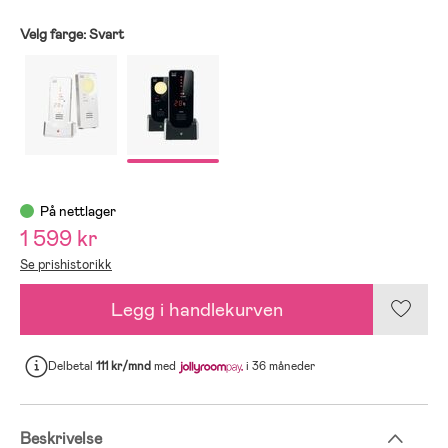
Velg farge:
Svart
På nettlager
1 599 kr
Se prishistorikk
Legg i handlekurven
Delbetal
111 kr/mnd
med
i 36 måneder
Beskrivelse