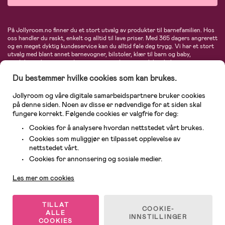
På Jollyroom.no finner du et stort utvalg av produkter til barnefamilien. Hos
oss handler du raskt, enkelt og alltid til lave priser. Med 365 dagers angrerett
og en meget dyktig kundeservice kan du alltid føle deg trygg. Vi har et stort
utvalg med blant annet barnevogner, bilstoler, klær til barn og baby,
produkter til mor, mengder av inspirerende interiør, leker, babyustyr og mye
mye mer. Vi tilbyr produkter fra velkjente merker som blant annet Britax,
Du bestemmer hvilke cookies som kan brukes.
Maxi-Cosi, Baby Jogger, BabyBjörn, Didriksons, KidKraft, Ergobaby, Philips
Avent, Neonate, Cybex, LEGO og mange flere. Velkommen inn til nordens
største nettbutikk for barn og baby!
Jollyroom og våre digitale samarbeidspartnere bruker cookies
på denne siden. Noen av disse er nødvendige for at siden skal
fungere korrekt. Følgende cookies er valgfrie for deg:
Cookies for å analysere hvordan nettstedet vårt brukes.
Cookies som muliggjør en tilpasset opplevelse av
nettstedet vårt.
Kundeservice
Cookies for annonsering og sosiale medier.
Les mer om cookies
© 2026 Jollyroom AS. Alle rettigheter reservert.
TILLAT
COOKIE-
ALLE
INNSTILLINGER
COOKIES