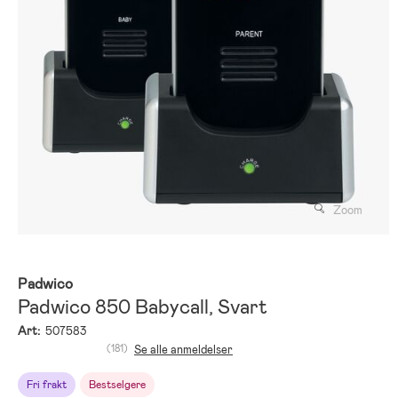
Zoom
Padwico
Padwico 850 Babycall, Svart
Art:
507583
(181)
Se alle anmeldelser
Fri frakt
Bestselgere