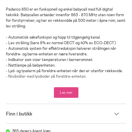
Padwico 850 er en funksjonell og enkel babycall med full digital
teknikk. Babycallen arbeider innenfor 863 - 870 MHz uten noen form
for forstyrrelser, og har en rekkevidde på 500 meter i åpne rom, samt
lav stråling.
- Automatisk søkefunksjon og hopp til tilgjengelig kanal.
- Lav stråling (bare 8% av normal DECT og 40% av ECO-DECT)
- Automatisk system for effektreduksjon halverer strålingen når
foreldre- og barne-enheten er nære hverandre.
- Indikator som viser temperaturen i barnerommet.
- Nattlampe på babyenheten.
- Lyd- og lysalarm på foreldre-enheten når den er utenfor rekkevide.
- Nivåmåler med lysdioder på foreldre-enheten.
- Advarsel for svakt batteri på begge enhetene.
- Justerbar mikrofon på baby-enheten.
Les mer
- Vibrerende alarm på foreldreenheten
- Oppladbart batteri.
- Talefunksjon.
- Funksjonstestet ned til -20°C
Finn i butikk
Batteritid
Kamera: 15 timer
365 dagers åpent kjøp