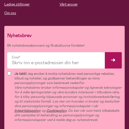
Ledige stillinger
Vårt ansvar
Om oss
Nyhetsbrev
Bli nyhetsbrevabonnent og få eksklusive fordeler!
Email*
Ja takk!
Jeg ønsker å motta nyhetsbrev med personlige rabatter,
tilbud og nyheter, og godkjenner behandlingen av mine
personopplysninger som beskrevet nedenfor.
Våre nyhetsbrev bruker informasjonskapsler og lignende teknologier
for å måle åpningsraten og våre kunders interesser i tilbudene våre,
for å tilby personlig tilpassede annonser og innholdsmarkedsføring,
og til statistiske formål. Les mer om hvordan vi bruker og beskytter
dine personopplysninger og informasjonskapsler i vår
Integritetspolicy
og
Cookiepolicy
. Du kan når som helst tilbakekalle
ditt samtykke til behandling av personopplysninger og
informasjonskapsler ved å melde deg av nyhetsbrevet.