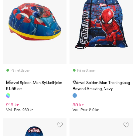
På nettlager
På nettlager
(0)
(0)
Marvel Spider-Man Sykkelhjelm
Marvel Spider-Man Treningsbag
51-55 cm
Beyond Amazing, Navy
219 kr
99 kr
Veil. Pris: 289 kr
Veil. Pris: 219 kr