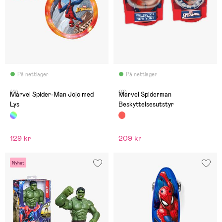
På nettlager
På nettlager
(0)
(0)
Marvel Spider-Man Jojo med
Marvel Spiderman
Lys
Beskyttelsesutstyr
129 kr
209 kr
Nyhet