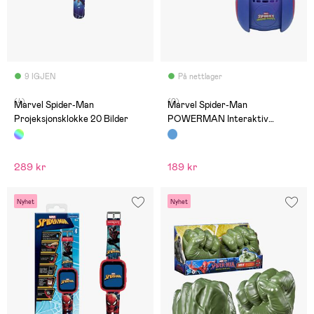
9 IGJEN
På nettlager
(4)
(0)
Marvel Spider-Man
Marvel Spider-Man
Projeksjonsklokke 20 Bilder
POWERMAN Interaktiv
Rullende Robot
289 kr
189 kr
Nyhet
Nyhet