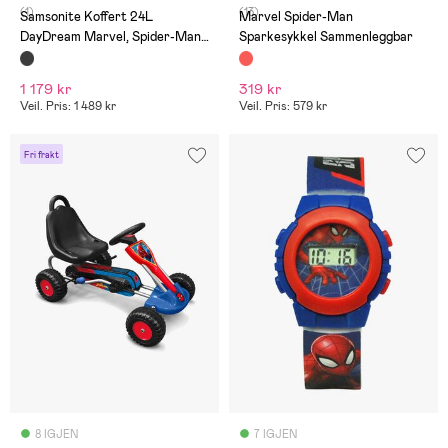
(1)
(13)
Samsonite Koffert 24L
Marvel Spider-Man
DayDream Marvel, Spider-Man
Sparkesykkel Sammenleggbar
Mystery
1 179 kr
319 kr
Veil. Pris: 1 489 kr
Veil. Pris: 579 kr
Fri frakt
8 IGJEN
7 IGJEN