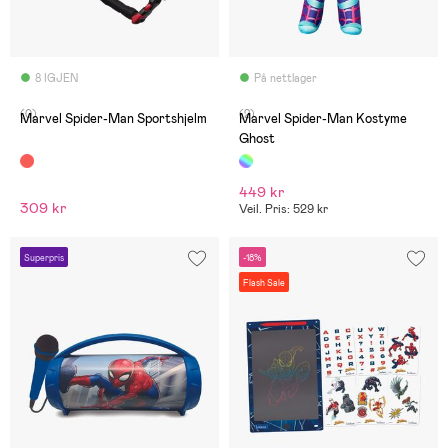
8 IGJEN
På nettlager
(0)
(2)
Marvel Spider-Man Sportshjelm
Marvel Spider-Man Kostyme
Ghost
449 kr
309 kr
Veil. Pris: 529 kr
Superpris
-18%
Flash Sale