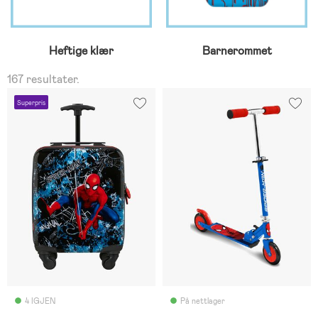
Heftige klær
Barnerommet
167 resultater.
Superpris
4 IGJEN
På nettlager