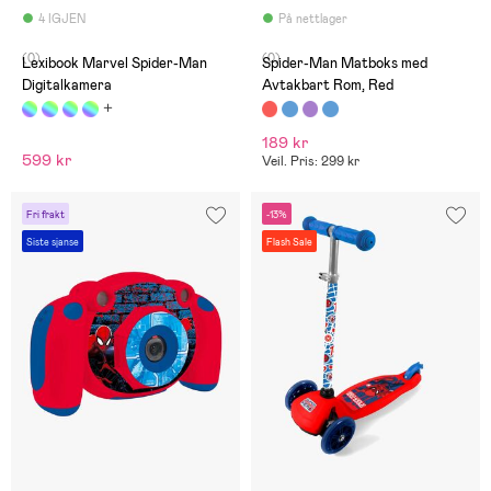
4 IGJEN
På nettlager
(0)
(0)
Lexibook Marvel Spider-Man
Spider-Man Matboks med
Digitalkamera
Avtakbart Rom, Red
189 kr
599 kr
Veil. Pris: 299 kr
Fri frakt
-13%
Siste sjanse
Flash Sale