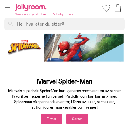
Hoppa
till
Nordens største barne- & babybutikk
innehållet
Søk
Marvel Spider-Man
Marvels superhelt SpiderMan har i generasjoner vært en av barnas
favoritter i superheltuniverset. På Jollyroom kan barna bli med
Spiderman på spennende eventyr, i form av leker, barneklær,
actionfigurer, sparkesykler og mye mer!
Filtrer
Sorter