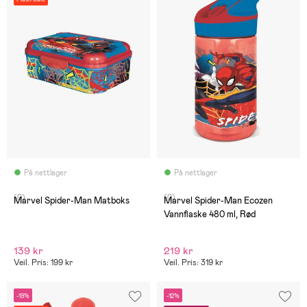
På nettlager
På nettlager
(0)
(0)
Marvel Spider-Man Matboks
Marvel Spider-Man Ecozen
Vannflaske 480 ml, Rød
139 kr
219 kr
Veil. Pris: 199 kr
Veil. Pris: 319 kr
-19%
-12%