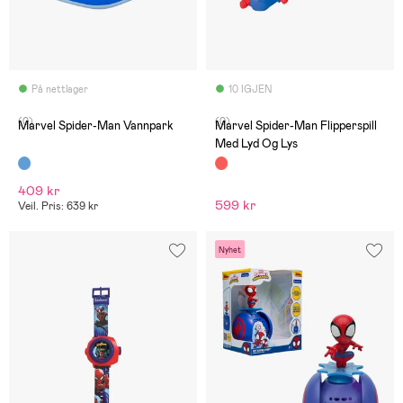
På nettlager
10 IGJEN
(0)
(0)
Marvel Spider-Man Vannpark
Marvel Spider-Man Flipperspill
Med Lyd Og Lys
409 kr
599 kr
Veil. Pris: 639 kr
Nyhet