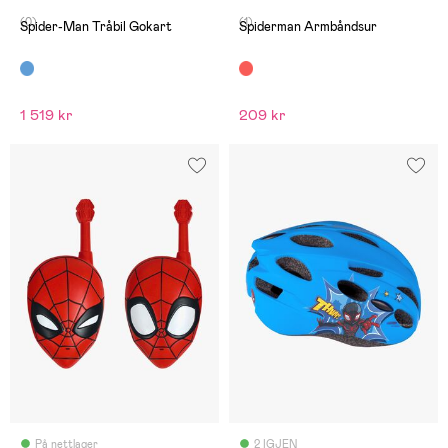
(0)
(1)
Spider-Man Tråbil Gokart
Spiderman Armbåndsur
1 519 kr
209 kr
På nettlager
2 IGJEN