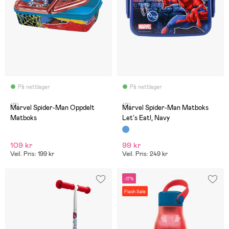
På nettlager
På nettlager
(0)
(0)
Marvel Spider-Man Oppdelt
Marvel Spider-Man Matboks
Matboks
Let's Eat!, Navy
109 kr
99 kr
Veil. Pris: 199 kr
Veil. Pris: 249 kr
-17%
Flash Sale