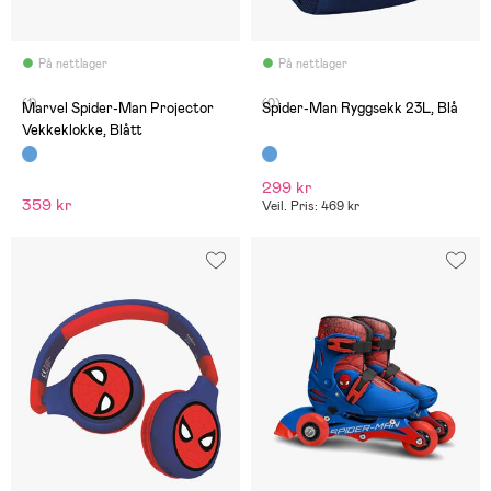
På nettlager
På nettlager
(1)
(0)
Marvel Spider-Man Projector
Spider-Man Ryggsekk 23L, Blå
Vekkeklokke, Blått
299 kr
359 kr
Veil. Pris: 469 kr