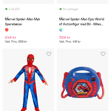
4 IGJEN
På nettlager
(0)
(0)
Marvel Spider-Man Myk
Marvel Spider-Man Epic World
Sparebøsse
of Actionfigur med Bil - Miles
Morales Remix Blast-Racer
249 kr
329 kr
Veil. Pris: 259 kr
Veil. Pris: 419 kr