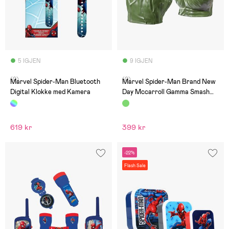
5 IGJEN
9 IGJEN
(0)
(0)
Marvel Spider-Man Bluetooth
Marvel Spider-Man Brand New
Digital Klokke med Kamera
Day Mccarroll Gamma Smash
Knyttnever
619 kr
399 kr
-22%
Flash Sale