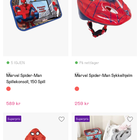
5 IGJEN
På nettlager
(3)
(2)
Marvel Spider-Man
Marvel Spider-Man Sykkelhjelm
Spillekonsoll, 150 Spill
589 kr
259 kr
Superpris
Superpris