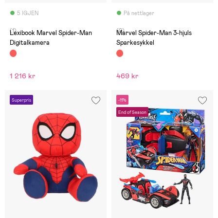
5 IGJEN
På nettlager
(1)
(0)
Lexibook Marvel Spider-Man
Marvel Spider-Man 3-hjuls
Digitalkamera
Sparkesykkel
1 216 kr
469 kr
Superpris
-11%
End of Season