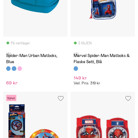
På nettlager
2 IGJEN
(5)
(0)
Spider-Man Urban Matboks,
Marvel Spider-Man Matboks &
Blue
Flaske Sett, Blå
149 kr
69 kr
Veil. Pris: 319 kr
Nyhet