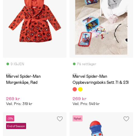
9 IGJEN
På nettlager
(0)
(7)
Marvel Spider-Man
Marvel Spider-Man
Morgenkåpe, Rød
Oppbevaringsboks Sett 7l & 23l
269 kr
269 kr
Veil. Pris: 319 kr
Veil. Pris: 549 kr
-31%
Nyhet
End of Season