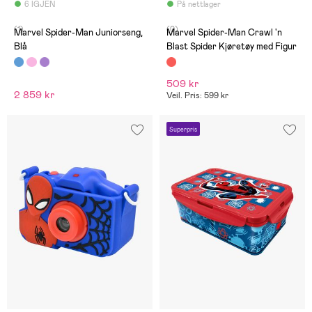
6 IGJEN
På nettlager
(1)
(0)
Marvel Spider-Man Juniorseng,
Marvel Spider-Man Crawl 'n
Blå
Blast Spider Kjøretøy med Figur
509 kr
2 859 kr
Veil. Pris: 599 kr
Superpris