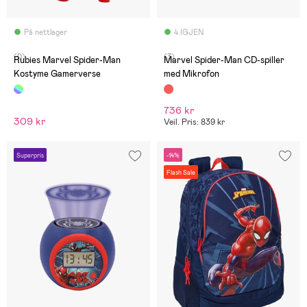
På nettlager
4 IGJEN
(0)
(3)
Rubies Marvel Spider-Man
Marvel Spider-Man CD-spiller
Kostyme Gamerverse
med Mikrofon
736 kr
309 kr
Veil. Pris: 839 kr
Superpris
-14%
Flash Sale