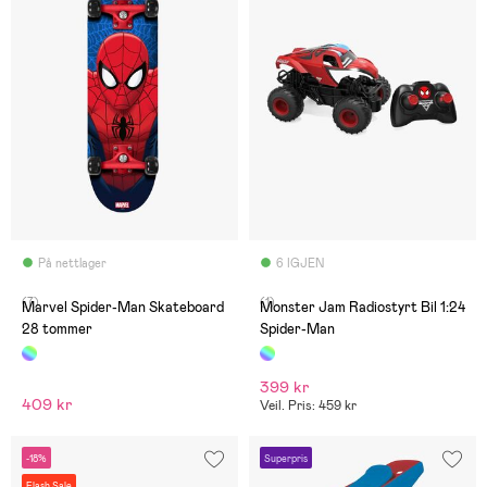
På nettlager
6 IGJEN
(7)
(1)
Marvel Spider-Man Skateboard
Monster Jam Radiostyrt Bil 1:24
28 tommer
Spider-Man
399 kr
409 kr
Veil. Pris: 459 kr
-18%
Superpris
Flash Sale