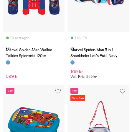
På nettlager
1 IGJEN
(0)
(1)
Marvel Spider-Man Walkie
Marvel Spider-Man 3 in 1
Talkies Spionsett 120 m
Snackboks Let's Eat!, Navy
109 kr
599 kr
Veil. Pris: 249 kr
-74%
-21%
Flash Sale