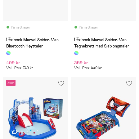
På nettlager
På nettlager
(0)
(0)
Lexibook Marvel Spider-Man
Lexibook Marvel Spider-Man
Bluetooth Høyttaler
Tegnebrett med Sjablongmaler
499 kr
359 kr
Veil. Pris: 749 kr
Veil. Pris: 449 kr
-20%