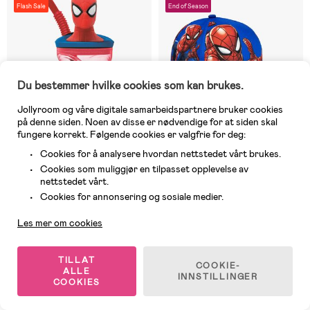
Flash Sale
End of Season
Du bestemmer hvilke cookies som kan brukes.
Jollyroom og våre digitale samarbeidspartnere bruker cookies
på denne siden. Noen av disse er nødvendige for at siden skal
fungere korrekt. Følgende cookies er valgfrie for deg:
Cookies for å analysere hvordan nettstedet vårt brukes.
Cookies som muliggjør en tilpasset opplevelse av
nettstedet vårt.
9 IGJEN
På nettlager
Kundeservice
Cookies for annonsering og sosiale medier.
(8)
(0)
Marvel Spider-Man Vannflaske
Marvel Spider-Man
Les mer om cookies
3D Figur Tumbler 360 ml,
Førsteklasses Kaps, Blå
Rød/Blå
129 kr
149 kr
TILLAT
COOKIE-
ALLE
Veil. Pris: 219 kr
Veil. Pris: 269 kr
INNSTILLINGER
COOKIES
Outlet
Superpris