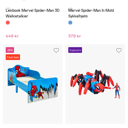
(0)
(2)
Lexibook Marvel Spider-Man 3D
Marvel Spider-Man In Mold
Walkietalkier
Sykkelhjelm
449 kr
379 kr
-26%
Superpris
Flash Sale