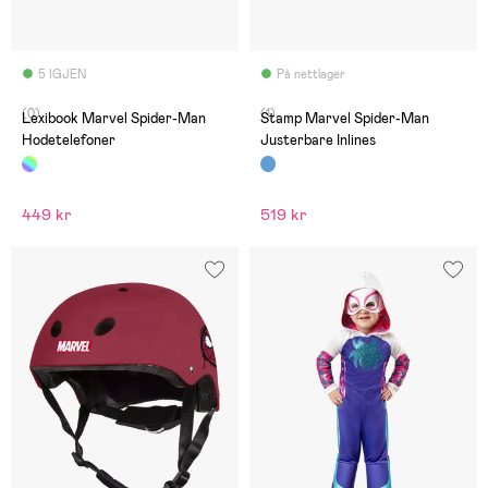
5 IGJEN
På nettlager
(0)
(1)
Lexibook Marvel Spider-Man
Stamp Marvel Spider-Man
Hodetelefoner
Justerbare Inlines
449 kr
519 kr