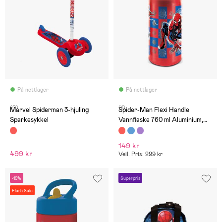
På nettlager
På nettlager
(0)
(1)
Marvel Spiderman 3-hjuling
Spider-Man Flexi Handle
Sparkesykkel
Vannflaske 760 ml Aluminium,
Red
149 kr
499 kr
Veil. Pris: 299 kr
-19%
Superpris
Flash Sale