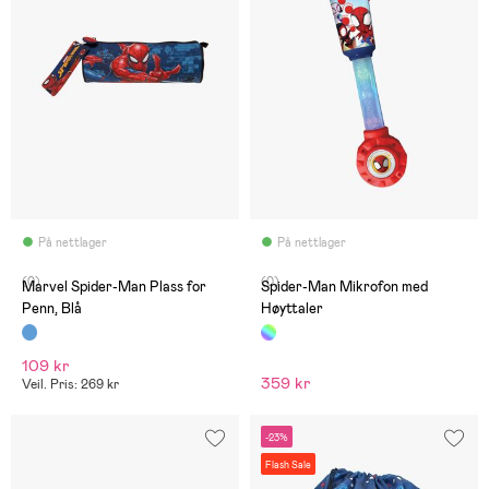
På nettlager
På nettlager
(0)
(0)
Marvel Spider-Man Plass for
Spider-Man Mikrofon med
Penn, Blå
Høyttaler
109 kr
359 kr
Veil. Pris: 269 kr
-23%
Flash Sale