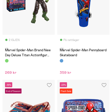
2 IGJEN
På nettlager
(1)
(0)
Marvel Spider-Man Brand New
Marvel Spider-Man Pennyboard
Day Deluxe Titan Actionfigur
Skateboard
Mccaroll
269 kr
359 kr
-36%
-23%
End of Season
Flash Sale