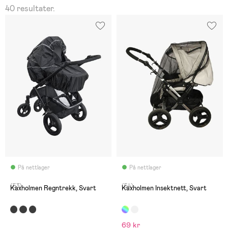
40 resultater.
På nettlager
På nettlager
(53)
(54)
Kaxholmen Regntrekk, Svart
Kaxholmen Insektnett, Svart
69 kr