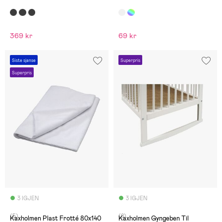
369 kr
69 kr
Siste sjanse
Superpris
Superpris
3 IGJEN
3 IGJEN
(5)
(8)
Kaxholmen Plast Frotté 80x140
Kaxholmen Gyngeben Til