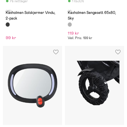
På nettlager
1 IGJEN
(16)
(1)
Kaxholmen Solskjermer Vindu,
Kaxholmen Sengesett 65x80,
2-pack
Sky
119 kr
99 kr
Veil. Pris: 199 kr