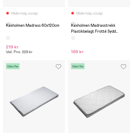
Midlertidig utsolgt
Midlertidig utsolgt
(0)
(7)
Kaxholmen Madrass 60x120cm
Kaxholmen Madrasstrekk
Plastikbelagt Frotté Sydd
60x120
219 kr
199 kr
Veil. Pris: 229 kr
Oeko-Tex
Oeko-Tex