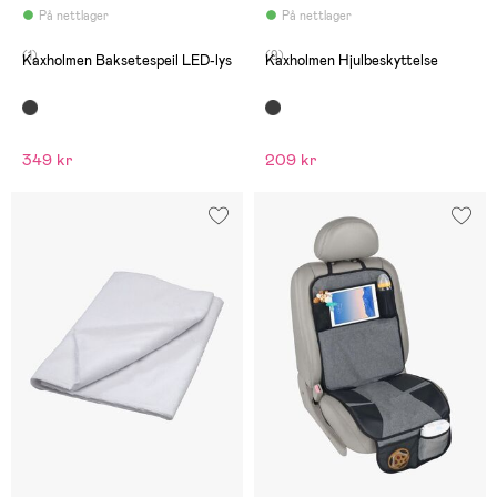
På nettlager
På nettlager
(1)
(9)
Kaxholmen Baksetespeil LED-lys
Kaxholmen Hjulbeskyttelse
349 kr
209 kr