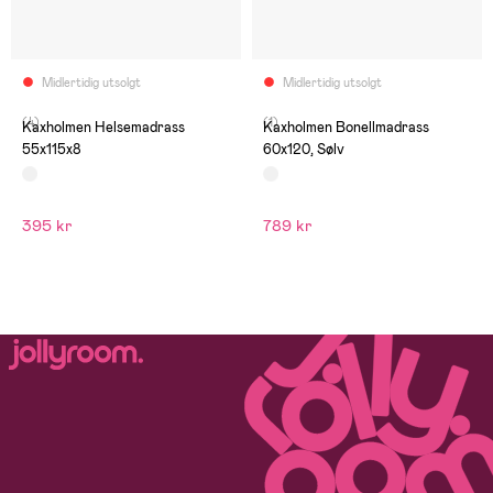
Midlertidig utsolgt
Midlertidig utsolgt
(4)
(1)
Kaxholmen Helsemadrass
Kaxholmen Bonellmadrass
55x115x8
60x120, Sølv
395 kr
789 kr