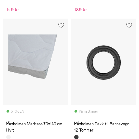
149 kr
189 kr
3 IGJEN
På nettlager
(1)
(3)
Kaxholmen Madrass 70x140 cm,
Kaxholmen Dekk til Barnevogn,
Hvit
12 Tommer