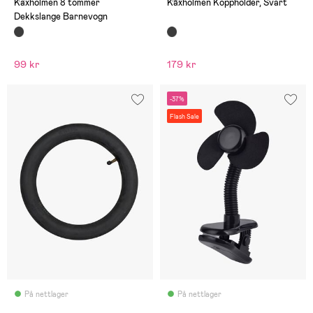
Kaxholmen 8 tommer
Kaxholmen Koppholder, Svart
Dekkslange Barnevogn
99 kr
179 kr
-37%
Flash Sale
På nettlager
På nettlager