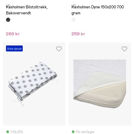
(8)
(2)
Kaxholmen Bilstoltrekk,
Kaxholmen Dyne 150x200 700
Bakovervendt
gram
269 kr
259 kr
Siste sjanse
1 IGJEN
På nettlager