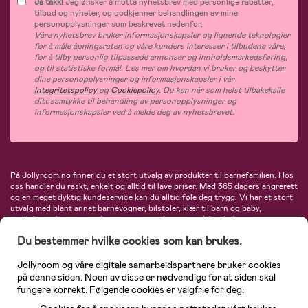
Ja takk!
Jeg ønsker å motta nyhetsbrev med personlige rabatter,
tilbud og nyheter, og godkjenner behandlingen av mine
personopplysninger som beskrevet nedenfor.
Våre nyhetsbrev bruker informasjonskapsler og lignende teknologier
for å måle åpningsraten og våre kunders interesser i tilbudene våre,
for å tilby personlig tilpassede annonser og innholdsmarkedsføring,
og til statistiske formål. Les mer om hvordan vi bruker og beskytter
dine personopplysninger og informasjonskapsler i vår
Integritetspolicy
og
Cookiepolicy
. Du kan når som helst tilbakekalle
ditt samtykke til behandling av personopplysninger og
informasjonskapsler ved å melde deg av nyhetsbrevet.
På Jollyroom.no finner du et stort utvalg av produkter til barnefamilien. Hos
oss handler du raskt, enkelt og alltid til lave priser. Med 365 dagers angrerett
og en meget dyktig kundeservice kan du alltid føle deg trygg. Vi har et stort
utvalg med blant annet barnevogner, bilstoler, klær til barn og baby,
produkter til mor, mengder av inspirerende interiør, leker, babyustyr og mye
mye mer. Vi tilbyr produkter fra velkjente merker som blant annet Britax,
Du bestemmer hvilke cookies som kan brukes.
Maxi-Cosi, Baby Jogger, BabyBjörn, Didriksons, KidKraft, Ergobaby, Philips
Avent, Neonate, Cybex, LEGO og mange flere. Velkommen inn til nordens
største nettbutikk for barn og baby!
Jollyroom og våre digitale samarbeidspartnere bruker cookies
på denne siden. Noen av disse er nødvendige for at siden skal
fungere korrekt. Følgende cookies er valgfrie for deg: