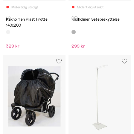
Midlertidig utsolgt
Midlertidig utsolgt
(4)
(10)
Kaxholmen Plast Frotté
Kaxholmen Setebeskyttelse
140x200
329 kr
299 kr