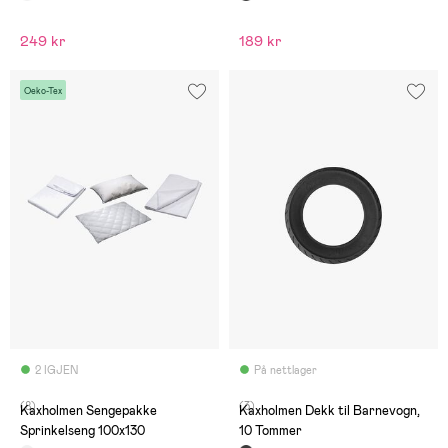
249 kr
189 kr
Oeko-Tex
2 IGJEN
På nettlager
(8)
(3)
Kaxholmen Sengepakke
Kaxholmen Dekk til Barnevogn,
Sprinkelseng 100x130
10 Tommer