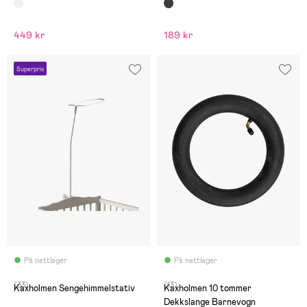
449 kr
189 kr
Superpris
På nettlager
På nettlager
(33)
(13)
Kaxholmen Sengehimmelstativ
Kaxholmen 10 tommer
Dekkslange Barnevogn