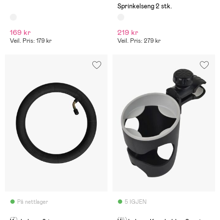
Sprinkelseng 2 stk.
169 kr
219 kr
Veil. Pris: 179 kr
Veil. Pris: 279 kr
På nettlager
5 IGJEN
(7)
(14)