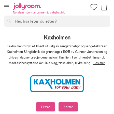
Hoppa
till
Nordens største barne- & babybutikk
innehållet
Søk
Kaxholmen
Kaxholmen tilbyr et bredt utvalg av sengetilbehør og sengetekstiler.
Kaxholmen Sängfabrik ble grunnlagt i 1925 av Gunnar Johansson og
drives i dag av tredje generasjon i familien. I sortimentet finner du
madrassbeskyttelse av ulike slag, tisselaken, myke seng
...
Les mer
Filtrer
Sorter