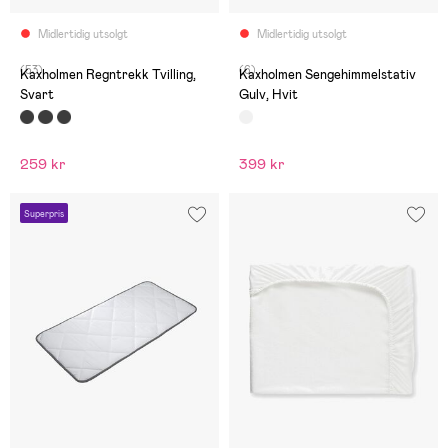
Midlertidig utsolgt
Midlertidig utsolgt
(53)
(6)
Kaxholmen Regntrekk Tvilling,
Kaxholmen Sengehimmelstativ
Svart
Gulv, Hvit
259 kr
399 kr
Superpris