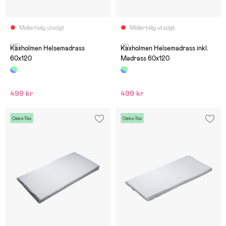
Midlertidig utsolgt
Midlertidig utsolgt
(16)
(9)
Kaxholmen Helsemadrass
Kaxholmen Helsemadrass inkl.
60x120
Madrass 60x120
499 kr
499 kr
Oeko-Tex
Oeko-Tex