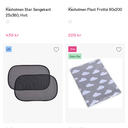
(0)
(2)
Kaxholmen Star Sengekant
Kaxholmen Plast Frotté 90x200
25x360, Hvit
439 kr
229 kr
UV
-34%
Oeko-Tex