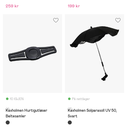
259 kr
199 kr
10 IGJEN
På nettlager
(1)
(7)
Kaxholmen Hurtigutløser
Kaxholmen Solparasoll UV 50,
Beltesamler
Svart