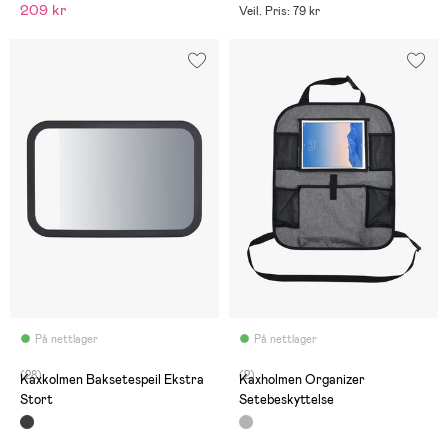
209 kr
Veil. Pris: 79 kr
På nettlager
På nettlager
(28)
(2)
Kaxkolmen Baksetespeil Ekstra
Kaxholmen Organizer
Stort
Setebeskyttelse