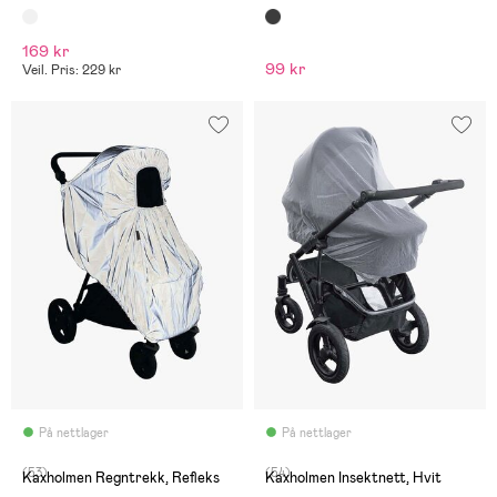
169 kr
99 kr
Veil. Pris: 229 kr
På nettlager
På nettlager
(53)
(54)
Kaxholmen Regntrekk, Refleks
Kaxholmen Insektnett, Hvit