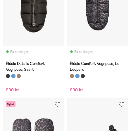
På nettlager
På nettlager
(0)
(0)
Elodie Details Comfort
Elodie Comfort Vognpose, Le
Vognpose, Svart
Leopard
999 kr
999 kr
Nyhet