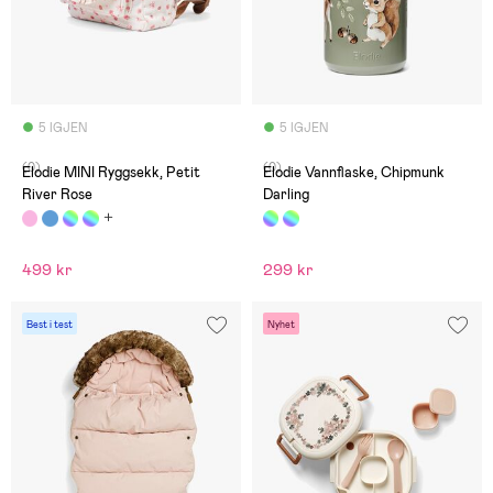
5 IGJEN
5 IGJEN
(0)
(0)
Elodie MINI Ryggsekk, Petit
Elodie Vannflaske, Chipmunk
River Rose
Darling
499 kr
299 kr
Best i test
Nyhet