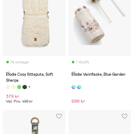
På nettlager
7 IGJEN
(1)
(0)
Elodie Cosy Sittepute, Soft
Elodie Vannflaske, Blue Garden
Sherpa
379 kr
299 kr
Veil. Pris: 499 kr