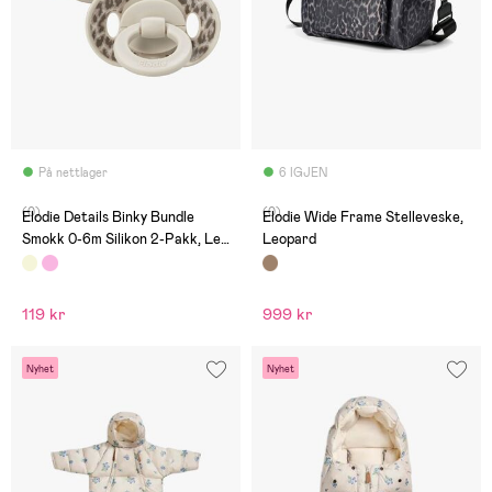
På nettlager
6 IGJEN
(0)
(0)
Elodie Details Binky Bundle
Elodie Wide Frame Stelleveske,
Smokk 0-6m Silikon 2-Pakk, Le
Leopard
Leopard
119 kr
999 kr
Nyhet
Nyhet