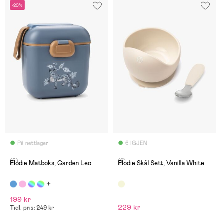
-20%
På nettlager
6 IGJEN
(5)
(2)
Elodie Matboks, Garden Leo
Elodie Skål Sett, Vanilla White
199 kr
229 kr
Tidl. pris: 249 kr