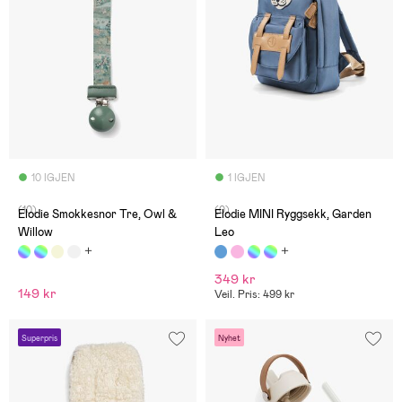
10 IGJEN
1 IGJEN
(10)
(0)
Elodie Smokkesnor Tre, Owl &
Elodie MINI Ryggsekk, Garden
Willow
Leo
349 kr
149 kr
Veil. Pris: 499 kr
Superpris
Nyhet