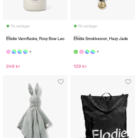
På nettlager
På nettlager
(0)
(10)
Elodie Vannflaske, Rosy Bow Leo
Elodie Smokkesnor, Hazy Jade
249 kr
129 kr