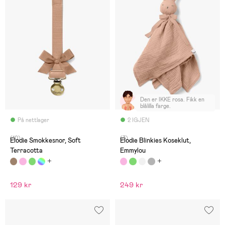
Den er IKKE rosa. Fikk en
blålilla farge.
På nettlager
2 IGJEN
(10)
(3)
Elodie Smokkesnor, Soft
Elodie Blinkies Koseklut,
Terracotta
Emmylou
129 kr
249 kr