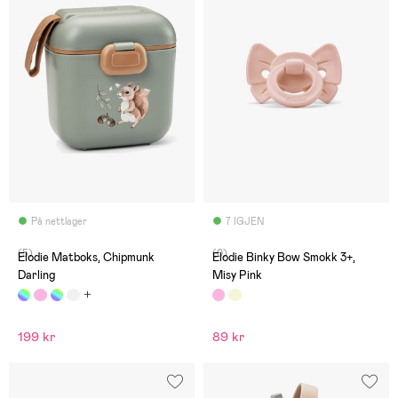
På nettlager
7 IGJEN
(5)
(0)
Elodie Matboks, Chipmunk
Elodie Binky Bow Smokk 3+,
Darling
Misy Pink
199 kr
89 kr