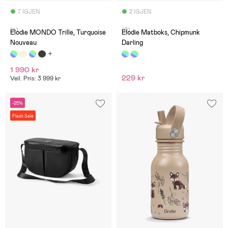
7 IGJEN
2 IGJEN
(4)
(0)
Elodie MONDO Trille, Turquoise
Elodie Matboks, Chipmunk
Nouveau
Darling
1 990 kr
229 kr
Veil. Pris: 3 999 kr
-25%
Flash Sale