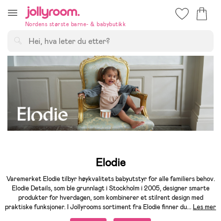
Hoppa
till
Nordens største barne- & babybutikk
innehållet
Søk
Elodie
Varemerket Elodie tilbyr høykvalitets babyutstyr for alle familiers behov.
Elodie Details, som ble grunnlagt i Stockholm i 2005, designer smarte
produkter for hverdagen, som kombinerer et stilrent design med
praktiske funksjoner. I Jollyrooms sortiment fra Elodie finner du
...
Les mer