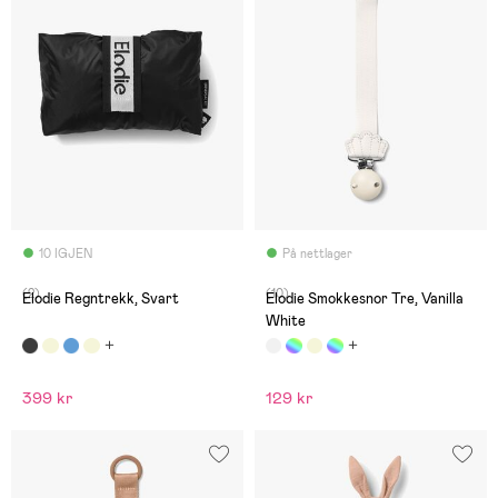
10 IGJEN
På nettlager
(2)
(10)
Elodie Regntrekk, Svart
Elodie Smokkesnor Tre, Vanilla
White
399 kr
129 kr