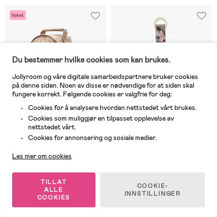
Nyhet
Du bestemmer hvilke cookies som kan brukes.
Jollyroom og våre digitale samarbeidspartnere bruker cookies
på denne siden. Noen av disse er nødvendige for at siden skal
fungere korrekt. Følgende cookies er valgfrie for deg:
Cookies for å analysere hvordan nettstedet vårt brukes.
Cookies som muliggjør en tilpasset opplevelse av
nettstedet vårt.
Kundeservice
Cookies for annonsering og sosiale medier.
7 IGJEN
På nettlager
Les mer om cookies
(0)
(10)
Elodie MINI Ryggsekk, Learn &
Elodie Smokkesnor, Blue Garden
Grow
TILLAT
COOKIE-
ALLE
INNSTILLINGER
COOKIES
499 kr
129 kr