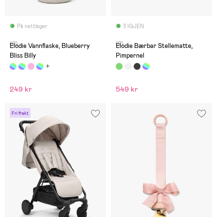
På nettlager
3 IGJEN
(0)
(2)
Elodie Vannflaske, Blueberry
Elodie Bærbar Stellematte,
Bliss Billy
Pimpernel
249 kr
549 kr
Fri frakt