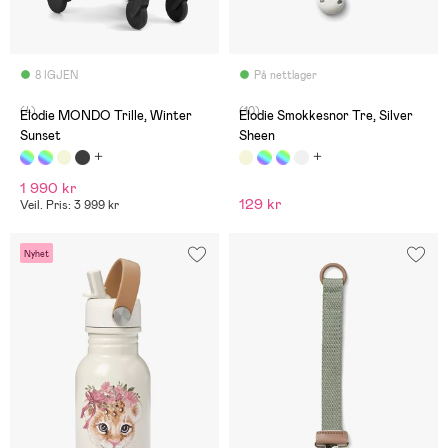
8 IGJEN
På nettlager
(4)
(10)
Elodie MONDO Trille, Winter
Elodie Smokkesnor Tre, Silver
Sunset
Sheen
1 990 kr
129 kr
Veil. Pris: 3 999 kr
Nyhet