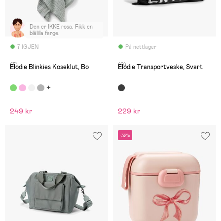
Den er IKKE rosa. Fikk en
blålilla farge.
7 IGJEN
På nettlager
(3)
(0)
Elodie Blinkies Koseklut, Bo
Elodie Transportveske, Svart
249 kr
229 kr
-32%