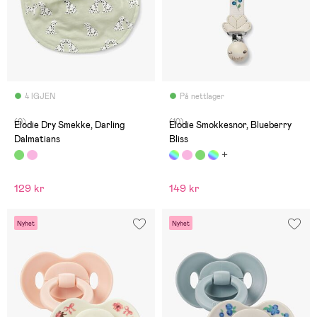
4 IGJEN
På nettlager
(0)
(10)
Elodie Dry Smekke, Darling
Elodie Smokkesnor, Blueberry
Dalmatians
Bliss
129 kr
149 kr
Nyhet
Nyhet