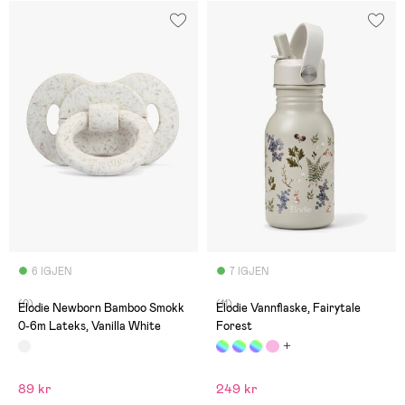
6 IGJEN
7 IGJEN
(0)
(11)
Elodie Newborn Bamboo Smokk
Elodie Vannflaske, Fairytale
0-6m Lateks, Vanilla White
Forest
89 kr
249 kr