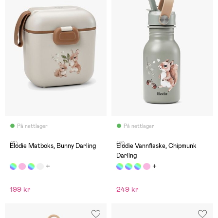
På nettlager
På nettlager
(5)
(11)
Elodie Matboks, Bunny Darling
Elodie Vannflaske, Chipmunk
Darling
199 kr
249 kr