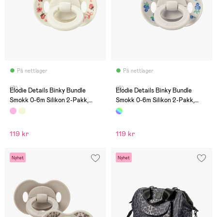
På nettlager
På nettlager
(0)
(0)
Elodie Details Binky Bundle
Elodie Details Binky Bundle
Smokk 0-6m Silikon 2-Pakk,
Smokk 0-6m Silikon 2-Pakk,
Petit River Rose
Blueberry Bliss
119 kr
119 kr
Nyhet
Nyhet