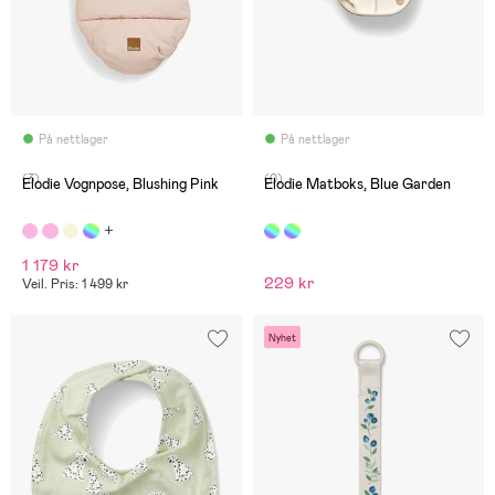
På nettlager
På nettlager
(3)
(0)
Elodie Vognpose, Blushing Pink
Elodie Matboks, Blue Garden
1 179 kr
229 kr
Veil. Pris: 1 499 kr
Nyhet