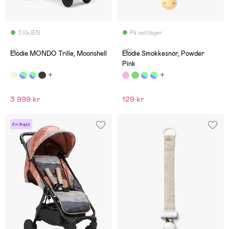
3 IGJEN
På nettlager
(4)
(10)
Elodie MONDO Trille, Moonshell
Elodie Smokkesnor, Powder
Pink
3 999 kr
129 kr
Fri frakt