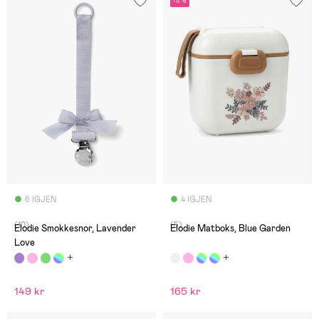
-17%
6 IGJEN
4 IGJEN
(10)
(5)
Elodie Smokkesnor, Lavender
Elodie Matboks, Blue Garden
Love
149 kr
165 kr