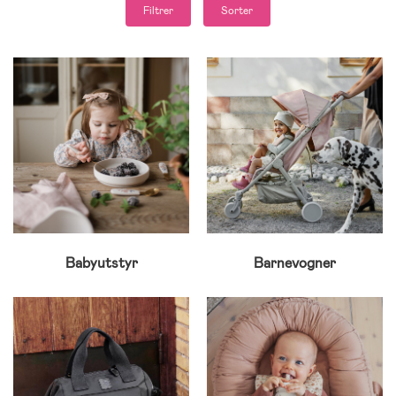
Filtrer
Sorter
Babyutstyr
Barnevogner