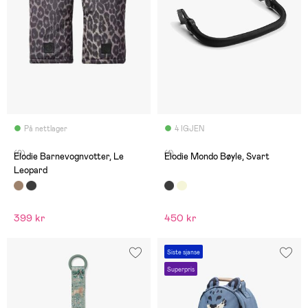
På nettlager
4 IGJEN
(0)
(1)
Elodie Barnevognvotter, Le
Elodie Mondo Bøyle, Svart
Leopard
399 kr
450 kr
Siste sjanse
Superpris