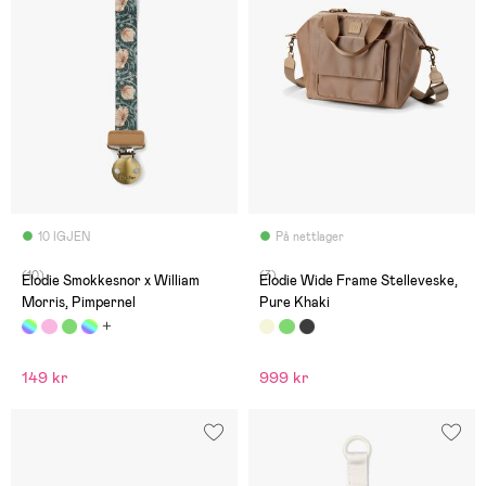
10 IGJEN
På nettlager
(10)
(3)
Elodie Smokkesnor x William
Elodie Wide Frame Stelleveske,
Morris, Pimpernel
Pure Khaki
149 kr
999 kr