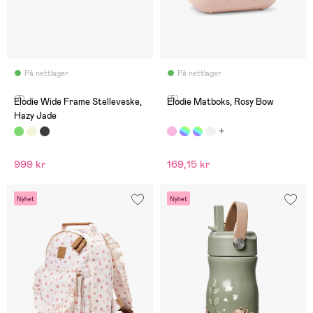
På nettlager
På nettlager
(3)
(5)
Elodie Wide Frame Stelleveske,
Elodie Matboks, Rosy Bow
Hazy Jade
999 kr
169,15 kr
Nyhet
Nyhet