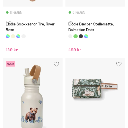
8 IGJEN
5 IGJEN
(10)
(2)
Elodie Smokkesnor Tre, River
Elodie Bærbar Stellematte,
Rose
Dalmatian Dots
149 kr
499 kr
Nyhet