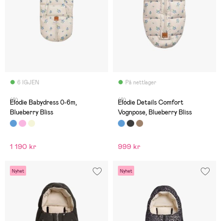
6 IGJEN
På nettlager
(0)
(0)
Elodie Babydress 0-6m,
Elodie Details Comfort
Blueberry Bliss
Vognpose, Blueberry Bliss
1 190 kr
999 kr
Nyhet
Nyhet