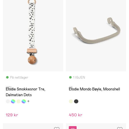
På nettlager
1 IGJEN
(10)
(1)
Elodie Smokkesnor Tre,
Elodie Mondo Bøyle, Moonshell
Dalmatian Dots
129 kr
450 kr