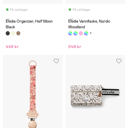
På nettlager
På nettlager
(0)
(11)
Elodie Organizer, Half Moon
Elodie Vannflaske, Nordic
Black
Woodland
449 kr
249 kr