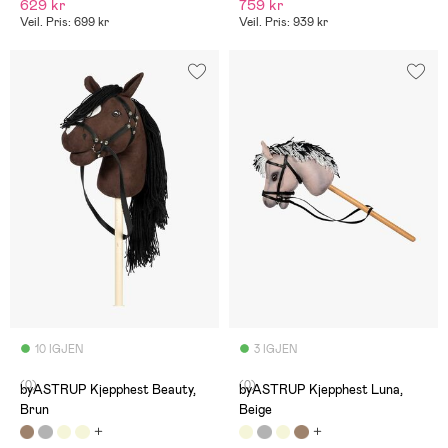
629 kr
759 kr
Veil. Pris: 699 kr
Veil. Pris: 939 kr
10 IGJEN
3 IGJEN
(0)
(0)
byASTRUP Kjepphest Beauty,
byASTRUP Kjepphest Luna,
Brun
Beige