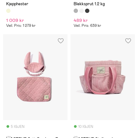
Kjepphester
Blekksprut 1.2 kg
1 009 kr
489 kr
Veil. Pris: 1 279 kr
Veil. Pris: 639 kr
5 IGJEN
10 IGJEN
(0)
(1)