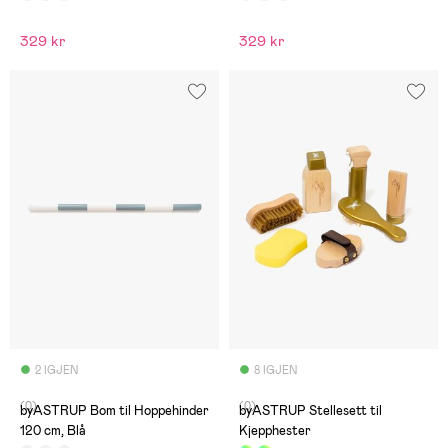
329 kr
329 kr
2 IGJEN
8 IGJEN
(0)
(0)
byASTRUP Bom til Hoppehinder
byASTRUP Stellesett til
120 cm, Blå
Kjepphester