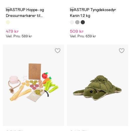
(0)
(2)
byASTRUP Hoppe- og
byASTRUP Tyngdekosedyr
Dressurmarkører til
Kanin 1.2 kg
Kjepphester
479 kr
509 kr
Veil. Pris: 589 kr
Veil. Pris: 639 kr