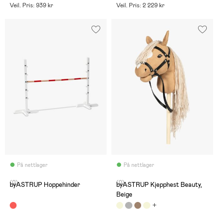
Veil. Pris: 939 kr
Veil. Pris: 2 229 kr
På nettlager
På nettlager
(0)
(0)
byASTRUP Hoppehinder
byASTRUP Kjepphest Beauty,
Beige