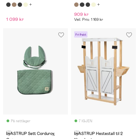
909 kr
1 099 kr
Veil. Pris: 1 169 kr
Fri frakt
På nettlager
7 IGJEN
(0)
(0)
byASTRUP Sett Corduroy,
byASTRUP Hestestall til 2