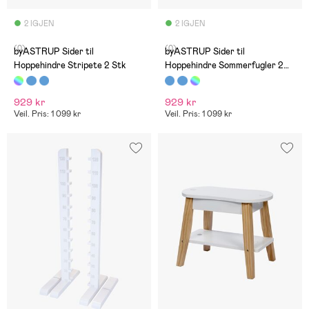
2 IGJEN
2 IGJEN
(0)
(0)
byASTRUP Sider til
byASTRUP Sider til
Hoppehindre Stripete 2 Stk
Hoppehindre Sommerfugler 2
Stk
929 kr
929 kr
Veil. Pris: 1 099 kr
Veil. Pris: 1 099 kr