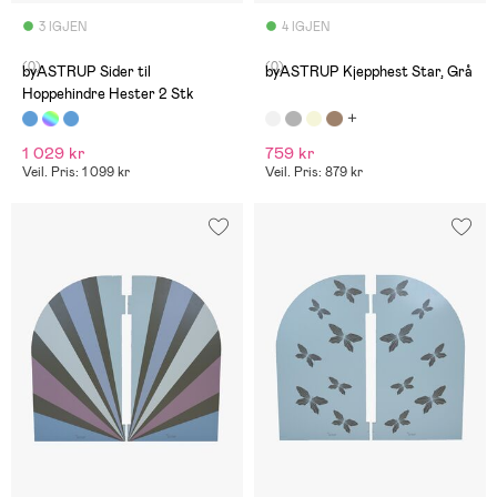
3 IGJEN
4 IGJEN
(0)
(0)
byASTRUP Sider til
byASTRUP Kjepphest Star, Grå
Hoppehindre Hester 2 Stk
1 029 kr
759 kr
Veil. Pris: 1 099 kr
Veil. Pris: 879 kr