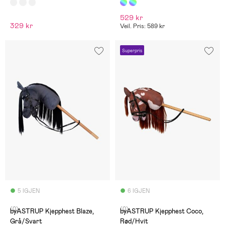
529 kr
329 kr
Veil. Pris: 589 kr
Superpris
5 IGJEN
6 IGJEN
(0)
(0)
byASTRUP Kjepphest Blaze,
byASTRUP Kjepphest Coco,
Grå/Svart
Rød/Hvit