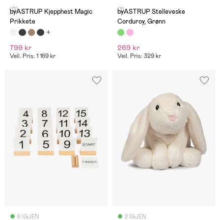
(0)
(1)
byASTRUP Kjepphest Magic
byASTRUP Stelleveske
Prikkete
Corduroy, Grønn
799 kr
269 kr
Veil. Pris: 1 169 kr
Veil. Pris: 329 kr
6 IGJEN
2 IGJEN