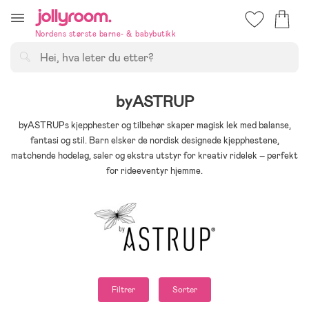
Hoppa
till
Nordens største barne- & babybutikk
innehållet
Søk
byASTRUP
byASTRUPs kjepphester og tilbehør skaper magisk lek med balanse,
fantasi og stil. Barn elsker de nordisk designede kjepphestene,
matchende hodelag, saler og ekstra utstyr for kreativ ridelek – perfekt
for rideeventyr hjemme.
Filtrer
Sorter