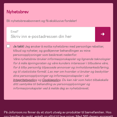
Nyhetsbrev
Bli nyhetsbrevabonnent og få eksklusive fordeler!
Email*
Ja takk!
Jeg ønsker å motta nyhetsbrev med personlige rabatter,
tilbud og nyheter, og godkjenner behandlingen av mine
personopplysninger som beskrevet nedenfor.
Våre nyhetsbrev bruker informasjonskapsler og lignende teknologier
for å måle åpningsraten og våre kunders interesser i tilbudene våre,
for å tilby personlig tilpassede annonser og innholdsmarkedsføring,
og til statistiske formål. Les mer om hvordan vi bruker og beskytter
dine personopplysninger og informasjonskapsler i vår
Integritetspolicy
og
Cookiepolicy
. Du kan når som helst tilbakekalle
ditt samtykke til behandling av personopplysninger og
informasjonskapsler ved å melde deg av nyhetsbrevet.
På Jollyroom.no finner du et stort utvalg av produkter til barnefamilien. Hos
oss handler du raskt, enkelt og alltid til lave priser. Med 365 dagers angrerett