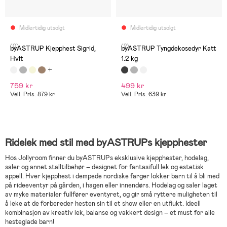
Midlertidig utsolgt
Midlertidig utsolgt
(0)
(2)
byASTRUP Kjepphest Sigrid,
byASTRUP Tyngdekosedyr Katt
Hvit
1.2 kg
759 kr
499 kr
Veil. Pris: 879 kr
Veil. Pris: 639 kr
Ridelek med stil med byASTRUPs kjepphester
Hos Jollyroom finner du byASTRUPs eksklusive kjepphester, hodelag,
saler og annet stalltilbehør – designet for fantasifull lek og estetisk
appell. Hver kjepphest i dempede nordiske farger lokker barn til å bli med
på rideeventyr på gården, i hagen eller innendørs. Hodelag og saler laget
av myke materialer fullfører eventyret, og gir små ryttere muligheten til
å leke at de forbereder hesten sin til et show eller en utflukt. Ideell
kombinasjon av kreativ lek, balanse og vakkert design – et must for alle
hesteglade barn!