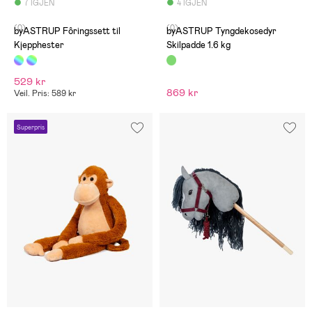
7 IGJEN
4 IGJEN
(0)
(0)
byASTRUP Fôringssett til
byASTRUP Tyngdekosedyr
Kjepphester
Skilpadde 1.6 kg
529 kr
869 kr
Veil. Pris: 589 kr
Superpris