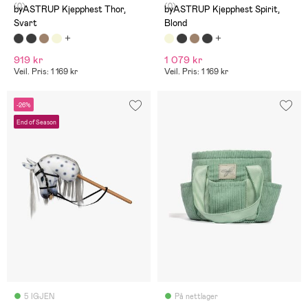
(0)
(0)
byASTRUP Kjepphest Thor,
byASTRUP Kjepphest Spirit,
Svart
Blond
919 kr
1 079 kr
Veil. Pris: 1 169 kr
Veil. Pris: 1 169 kr
-26%
End of Season
5 IGJEN
På nettlager