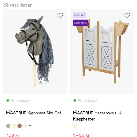
36 resultater.
Fri frakt
Superpris
På nettlager
På nettlager
(0)
(1)
byASTRUP Kjepphest Sky, Grå
byASTRUP Hesteboks til 4
Kjepphester
759 kr
1 459 kr