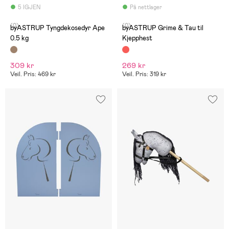
5 IGJEN
På nettlager
(0)
(0)
byASTRUP Tyngdekosedyr Ape
byASTRUP Grime & Tau til
0.5 kg
Kjepphest
309 kr
269 kr
Veil. Pris: 469 kr
Veil. Pris: 319 kr