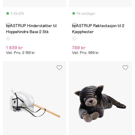
5 IGJEN
På nettlager
(0)
(0)
byASTRUP Hinderstøtter til
byASTRUP Røktestasjon til 2
Hoppehindre Base 2 Stk
Kjepphester
1 839 kr
789 kr
Veil. Pris: 2 189 kr
Veil. Pris: 989 kr