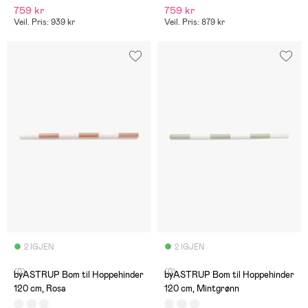
759 kr
759 kr
Veil. Pris: 939 kr
Veil. Pris: 879 kr
2 IGJEN
2 IGJEN
(0)
(0)
byASTRUP Bom til Hoppehinder
byASTRUP Bom til Hoppehinder
120 cm, Rosa
120 cm, Mintgrønn