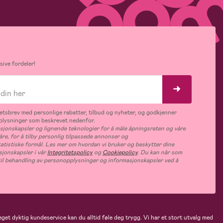
ive fordeler!
tsbrev med personlige rabatter, tilbud og nyheter, og godkjenner
plysninger som beskrevet nedenfor.
jonskapsler og lignende teknologier for å måle åpningsraten og våre
åre, for å tilby personlig tilpassede annonser og
tatistiske formål. Les mer om hvordan vi bruker og beskytter dine
jonskapsler i vår
Integritetspolicy
og
Cookiepolicy
. Du kan når som
e til behandling av personopplysninger og informasjonskapsler ved å
eget dyktig kundeservice kan du alltid føle deg trygg. Vi har et stort utvalg med