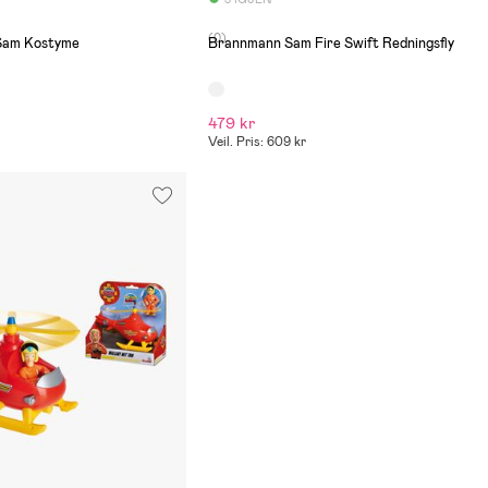
(0)
Sam Kostyme
Brannmann Sam Fire Swift Redningsfly
479 kr
Veil. Pris: 609 kr