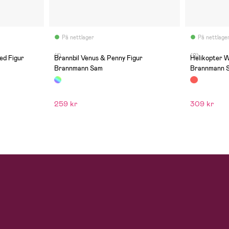
På nettlager
På nettlage
(1)
(0)
ed Figur
Brannbil Venus & Penny Figur
Helikopter W
Brannmann Sam
Brannmann 
259 kr
309 kr