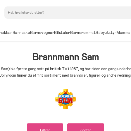
Søk
neklær
Barnesko
Barnevogner
Bilstoler
Barnerommet
Babyutstyr
Mamma
Brannmann Sam
m) ble første gang sett på britisk TV i 1987, og har siden den gang underho
Jollyroom finner du et fint sortiment med brannbiler, figurer og andre redning
Filtrer
Sorter