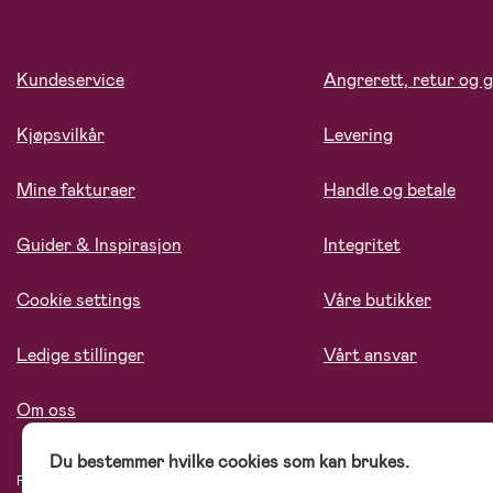
Kundeservice
Angrerett, retur og g
Kjøpsvilkår
Levering
Mine fakturaer
Handle og betale
Guider & Inspirasjon
Integritet
Cookie settings
Våre butikker
Ledige stillinger
Vårt ansvar
Om oss
Du bestemmer hvilke cookies som kan brukes.
På Jollyroom.no finner du et stort utvalg av produkter til barnefamilien. Hos oss