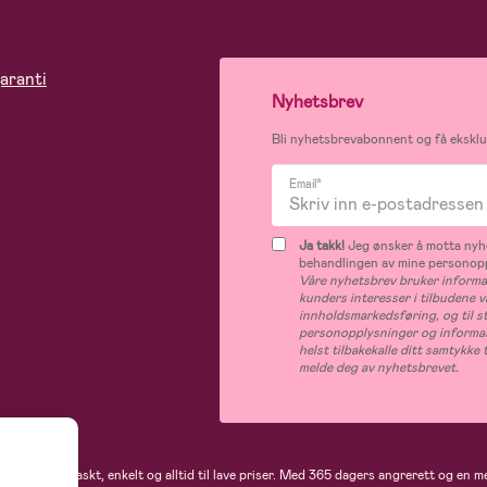
aranti
Nyhetsbrev
Bli nyhetsbrevabonnent og få eksklus
Email*
Ja takk!
Jeg ønsker å motta nyhe
behandlingen av mine personop
Våre nyhetsbrev bruker informas
kunders interesser i tilbudene v
innholdsmarkedsføring, og til s
personopplysninger og informas
helst tilbakekalle ditt samtykk
melde deg av nyhetsbrevet.
 handler du raskt, enkelt og alltid til lave priser. Med 365 dagers angrerett og en m