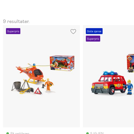
9 resultater.
Superpris
Siste sjanse
Superpris
På nettlager
5 IGJEN