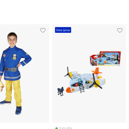
Siste sjanse
3 IGJEN