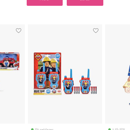
På nettlager
4 IGJEN