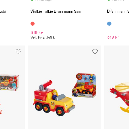
(0)
(2)
sbil
Walkie Talkie Brannmann Sam
Brannmann 
319 kr
319 kr
Veil. Pris: 349 kr