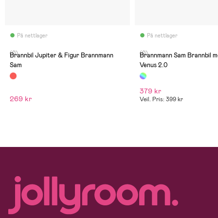
På nettlager
På nettlager
(0)
(0)
Brannbil Jupiter & Figur Brannmann
Brannmann Sam Brannbil m
Sam
Venus 2.0
379 kr
269 kr
Veil. Pris: 399 kr