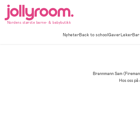
Hoppa
till
innehållet
Nordens største barne- & babybutikk
Nyheter
Back to school
Gaver
Leker
Bar
Brannmann Sam (Fireman Sa
Hos oss på 