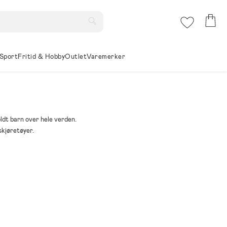
Sport
Fritid & Hobby
Outlet
Varemerker
ldt barn over hele verden.
skjøretøyer.