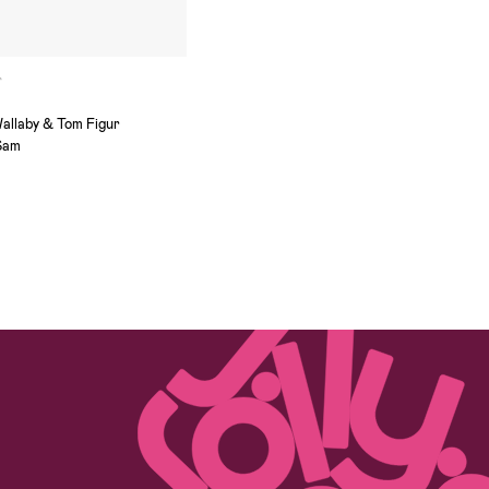
r
allaby & Tom Figur
Sam