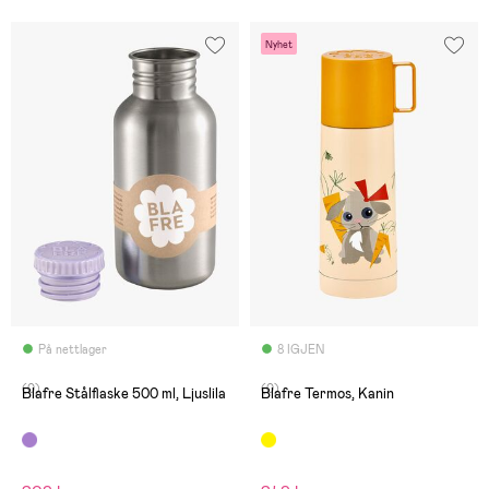
Nyhet
På nettlager
8 IGJEN
(0)
(0)
Blafre Stålflaske 500 ml, Ljuslila
Blafre Termos, Kanin