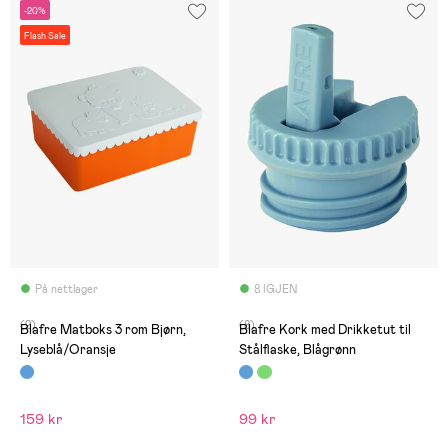
-20%
Flash Sale
På nettlager
8 IGJEN
(2)
(8)
Blafre Matboks 3 rom Bjørn,
Blafre Kork med Drikketut til
Lyseblå/Oransje
Stålflaske, Blågrønn
159 kr
99 kr