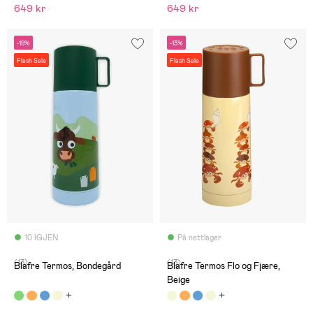
649 kr
649 kr
-19%
-13%
Flash Sale
Flash Sale
10 IGJEN
På nettlager
(13)
(13)
Blafre Termos, Bondegård
Blafre Termos Flo og Fjære,
Beige