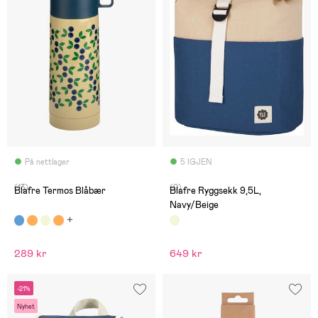
På nettlager
5 IGJEN
(13)
(0)
Blafre Termos Blåbær
Blafre Ryggsekk 9,5L,
Navy/Beige
289 kr
649 kr
-21%
Nyhet