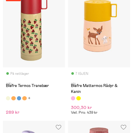
På nettlager
7 IGJEN
(13)
(0)
Blafre Termos Tranebær
Blafre Mattermos Rådyr &
Kanin
300,30 kr
289 kr
Veil. Pris: 439 kr