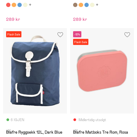
289 kr
289 kr
Flash Sale
-18%
Flash Sale
6 IGJEN
Midlertidig utsolgt
(0)
(0)
Blafre Ryggsekk 12L, Dark Blue
Blafre Matboks Tre Rom, Rosa