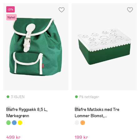
-21%
Nyhet
3 IGJEN
På nettlager
(0)
(4)
Blafre Ryggsekk 8,5 L,
Blafre Matboks med Tre
Mørkegrønn
Lommer Blomst,
Hvit/Mørkegrønn
499 kr
199 kr