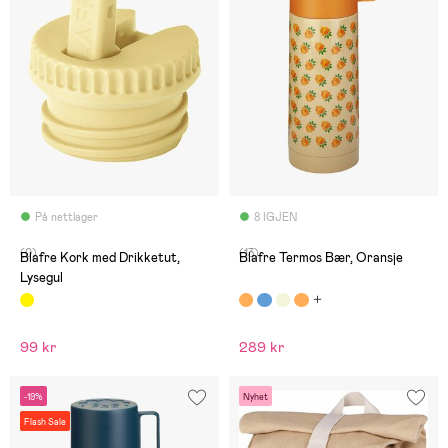
På nettlager
8 IGJEN
(0)
(13)
Blafre Kork med Drikketut,
Blafre Termos Bær, Oransje
Lysegul
99 kr
289 kr
-19%
Nyhet
Flash Sale