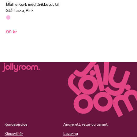
(0)
Blafre Kork med Drikketut till
Stålflaske, Pink
99 kr
Kundeservice
Angrerett, retur og garanti
Kjøpsvilkår
Levering