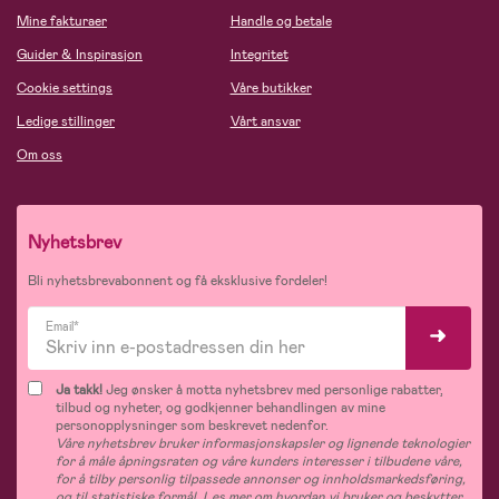
Mine fakturaer
Handle og betale
Guider & Inspirasjon
Integritet
Cookie settings
Våre butikker
Ledige stillinger
Vårt ansvar
Om oss
Nyhetsbrev
Bli nyhetsbrevabonnent og få eksklusive fordeler!
Email*
Ja takk!
Jeg ønsker å motta nyhetsbrev med personlige rabatter,
tilbud og nyheter, og godkjenner behandlingen av mine
personopplysninger som beskrevet nedenfor.
Våre nyhetsbrev bruker informasjonskapsler og lignende teknologier
for å måle åpningsraten og våre kunders interesser i tilbudene våre,
for å tilby personlig tilpassede annonser og innholdsmarkedsføring,
og til statistiske formål. Les mer om hvordan vi bruker og beskytter