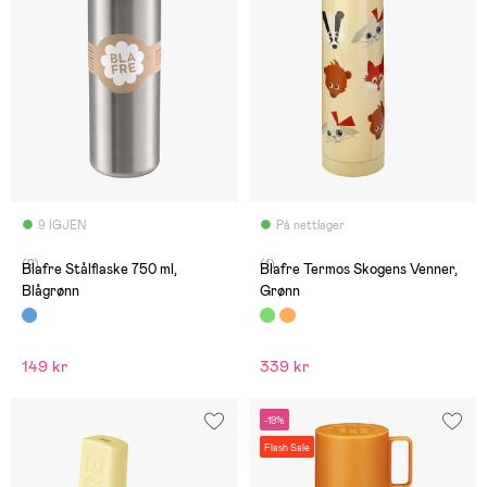
9 IGJEN
På nettlager
(2)
(1)
Blafre Stålflaske 750 ml,
Blafre Termos Skogens Venner,
Blågrønn
Grønn
149 kr
339 kr
-19%
Flash Sale