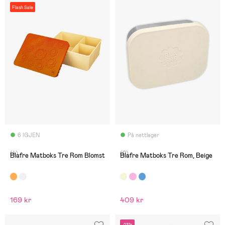
Flash Sale
6 IGJEN
På nettlager
(4)
(0)
Blafre Matboks Tre Rom Blomst
Blafre Matboks Tre Rom, Beige
169 kr
409 kr