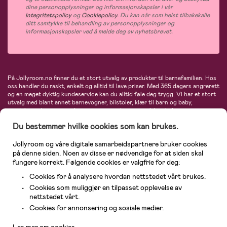
dine personopplysninger og informasjonskapsler i vår
Integritetspolicy
og
Cookiepolicy
. Du kan når som helst tilbakekalle
ditt samtykke til behandling av personopplysninger og
informasjonskapsler ved å melde deg av nyhetsbrevet.
På Jollyroom.no finner du et stort utvalg av produkter til barnefamilien. Hos
oss handler du raskt, enkelt og alltid til lave priser. Med 365 dagers angrerett
og en meget dyktig kundeservice kan du alltid føle deg trygg. Vi har et stort
utvalg med blant annet barnevogner, bilstoler, klær til barn og baby,
produkter til mor, mengder av inspirerende interiør, leker, babyustyr og mye
mye mer. Vi tilbyr produkter fra velkjente merker som blant annet Britax,
Du bestemmer hvilke cookies som kan brukes.
Maxi-Cosi, Baby Jogger, BabyBjörn, Didriksons, KidKraft, Ergobaby, Philips
Avent, Neonate, Cybex, LEGO og mange flere. Velkommen inn til nordens
største nettbutikk for barn og baby!
Jollyroom og våre digitale samarbeidspartnere bruker cookies
på denne siden. Noen av disse er nødvendige for at siden skal
fungere korrekt. Følgende cookies er valgfrie for deg:
Cookies for å analysere hvordan nettstedet vårt brukes.
Cookies som muliggjør en tilpasset opplevelse av
nettstedet vårt.
Kundeservice
Cookies for annonsering og sosiale medier.