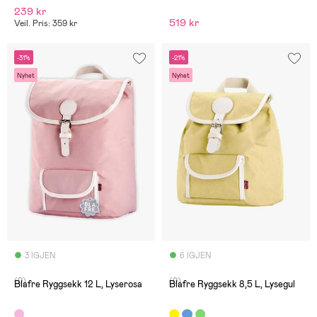
239 kr
519 kr
Veil. Pris: 359 kr
-31%
-21%
Nyhet
Nyhet
3 IGJEN
6 IGJEN
(0)
(0)
Blafre Ryggsekk 12 L, Lyserosa
Blafre Ryggsekk 8,5 L, Lysegul