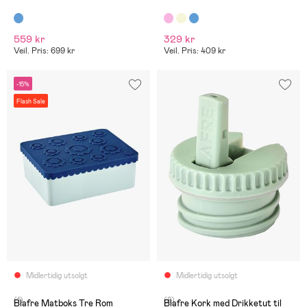
559 kr
329 kr
Veil. Pris: 699 kr
Veil. Pris: 409 kr
-15%
Flash Sale
Midlertidig utsolgt
Midlertidig utsolgt
(1)
(8)
Blafre Matboks Tre Rom
Blafre Kork med Drikketut til