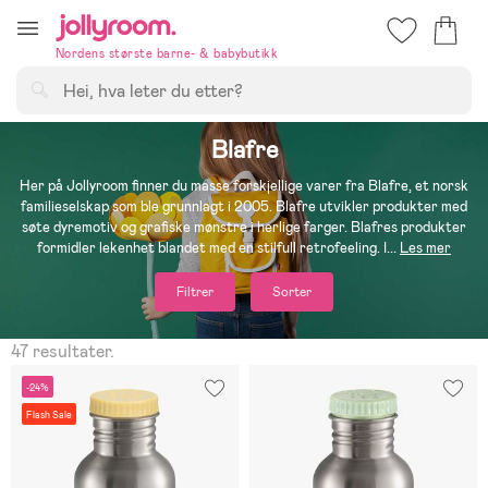
Hoppa
till
Nordens største barne- & babybutikk
innehållet
Søk
Blafre
Her på Jollyroom finner du masse forskjellige varer fra Blafre, et norsk
familieselskap som ble grunnlagt i 2005. Blafre utvikler produkter med
søte dyremotiv og grafiske mønstre i herlige farger. Blafres produkter
formidler lekenhet blandet med en stilfull retrofeeling. I
...
Les mer
Filtrer
Sorter
47 resultater.
-24%
Flash Sale