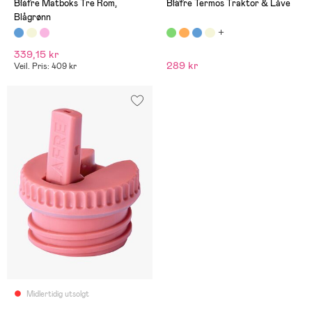
(0)
(13)
Blafre Matboks Tre Rom,
Blafre Termos Traktor & Låve
Blågrønn
339,15 kr
289 kr
Veil. Pris: 409 kr
Midlertidig utsolgt