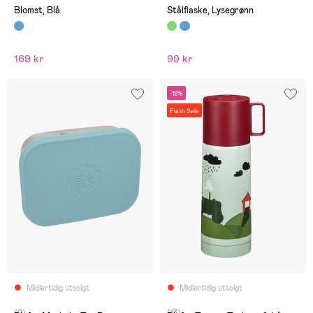
Blomst, Blå
Stålflaske, Lysegrønn
169 kr
99 kr
-19%
Flash Sale
Midlertidig utsolgt
Midlertidig utsolgt