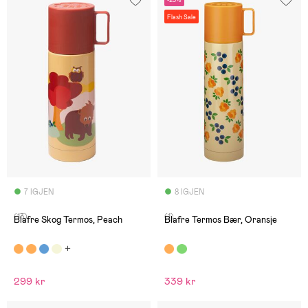
-23%
Flash Sale
7 IGJEN
8 IGJEN
(13)
(1)
Blafre Skog Termos, Peach
Blafre Termos Bær, Oransje
299 kr
339 kr