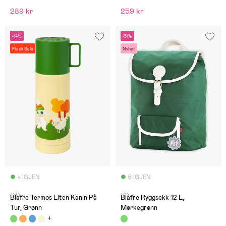
289 kr
259 kr
-14%
-31%
Flash Sale
Nyhet
4 IGJEN
6 IGJEN
(13)
(0)
Blafre Termos Liten Kanin På
Blafre Ryggsekk 12 L,
Tur, Grønn
Mørkegrønn