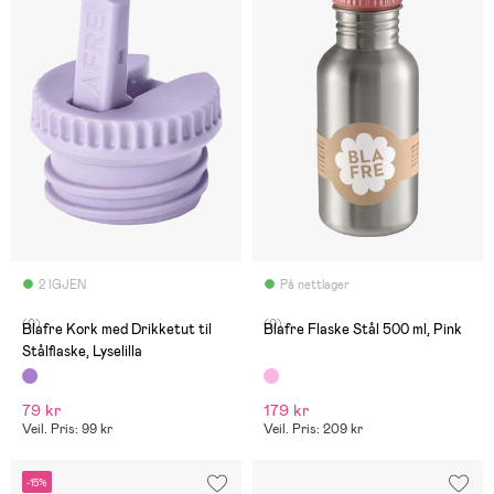
2 IGJEN
På nettlager
(0)
(0)
Blafre Kork med Drikketut til
Blafre Flaske Stål 500 ml, Pink
Stålflaske, Lyselilla
79 kr
179 kr
Veil. Pris: 99 kr
Veil. Pris: 209 kr
-15%