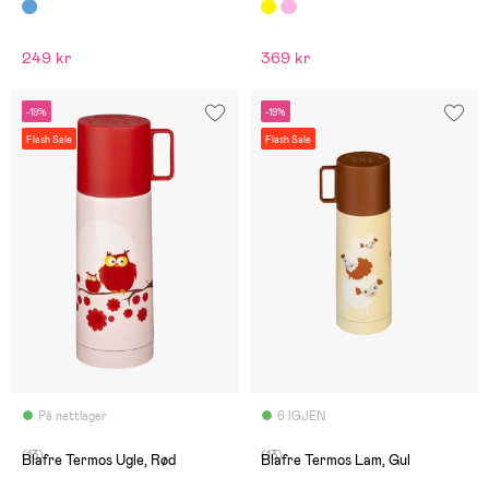
249 kr
369 kr
-19%
-19%
Flash Sale
Flash Sale
På nettlager
6 IGJEN
(13)
(13)
Blafre Termos Ugle, Rød
Blafre Termos Lam, Gul