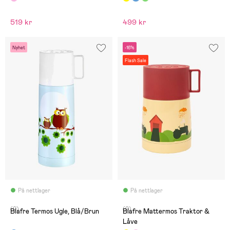
519 kr
499 kr
Nyhet
-16%
Flash Sale
På nettlager
På nettlager
(0)
(0)
Blafre Termos Ugle, Blå/Brun
Blafre Mattermos Traktor &
Låve