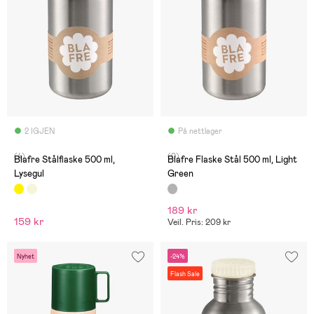
2 IGJEN
På nettlager
(4)
(0)
Blafre Stålflaske 500 ml,
Blafre Flaske Stål 500 ml, Light
Lysegul
Green
189 kr
159 kr
Veil. Pris: 209 kr
Nyhet
-24%
Flash Sale