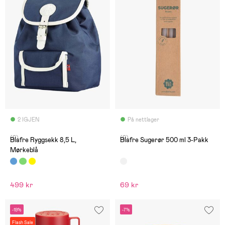
2 IGJEN
På nettlager
(0)
(0)
Blafre Ryggsekk 8,5 L,
Blafre Sugerør 500 ml 3-Pakk
Mørkeblå
499 kr
69 kr
-19%
-7%
Flash Sale