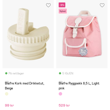
-16%
Nyhet
På nettlager
5 IGJEN
(0)
(0)
Blafre Kork med Drikketut,
Blafre Ryggsekk 8,5 L, Light
Beige
pink
99 kr
529 kr