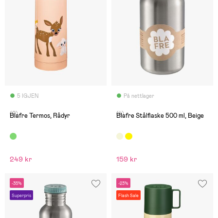
5 IGJEN
På nettlager
(0)
(4)
Blafre Termos, Rådyr
Blafre Stålflaske 500 ml, Beige
249 kr
159 kr
-35%
-23%
Superpris
Flash Sale