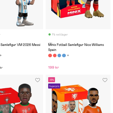
r
På nettlager
(0)
l Samlefigur VM 2026 Messi
Minix Fotball Samlefigur Nico Williams
Spain
199 kr
 kr
-13%
Superpris