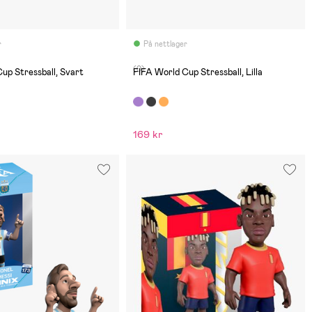
r
På nettlager
(0)
up Stressball, Svart
FIFA World Cup Stressball, Lilla
169 kr