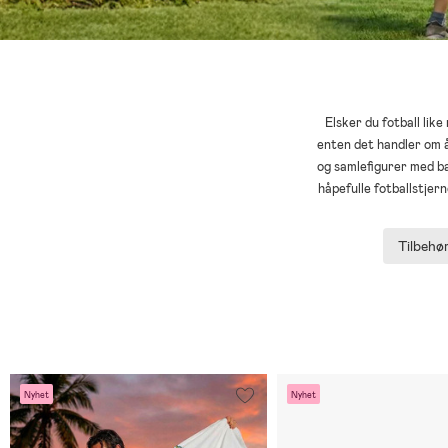
Elsker du fotball lik
enten det handler om å 
og samlefigurer med barn
håpefulle fotballstjer
Tilbehø
Nyhet
Nyhet