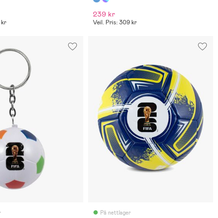
239 kr
 kr
Veil. Pris: 309 kr
r
På nettlager