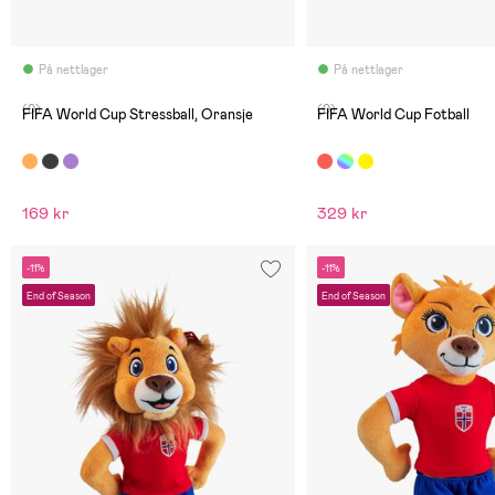
På nettlager
På nettlager
(0)
(0)
FIFA World Cup Stressball, Oransje
FIFA World Cup Fotball
169 kr
329 kr
-11%
-11%
End of Season
End of Season