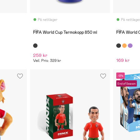
På nettlager
På nettlage
(0)
(0)
FIFA World Cup Termokopp 850 ml
FIFA World C
259 kr
169 kr
Veil. Pris: 329 kr
-13%
End of Season