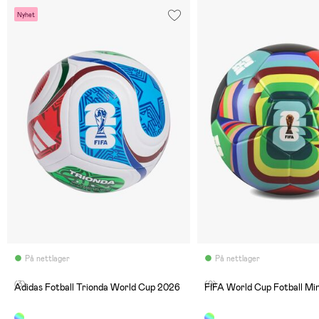
Nyhet
På nettlager
På nettlager
(3)
(0)
Adidas Fotball Trionda World Cup 2026
FIFA World Cup Fotball Min