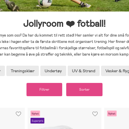
Jollyroom ❤️ fotball!
e mye som oss? Da har du kommet til rett sted! Her samler vi alt for dine små f
leke i hagen eller ta de første skrittene mot organisert trening. Her finner d
as favorittspillere til fotballmål i forskjellige størrelser, fotballspill og selvfø
ner kan begynne å øve på straffer og teknikk, eller bare kjøre en morsom kamp
r
Treningsklær
Undertøy
UV & Strand
Vesker & Ry
Filtrer
Sorter
Nyhet
Nyhet
Superpris