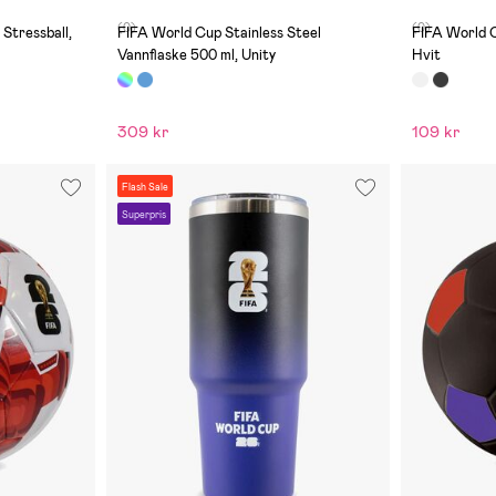
(0)
(0)
Stressball,
FIFA World Cup Stainless Steel
FIFA World C
Vannflaske 500 ml, Unity
Hvit
309 kr
109 kr
Flash Sale
Superpris