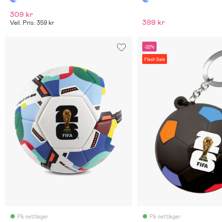
309 kr
399 kr
Veil. Pris: 359 kr
-22%
Flash Sale
På nettlager
På nettlager