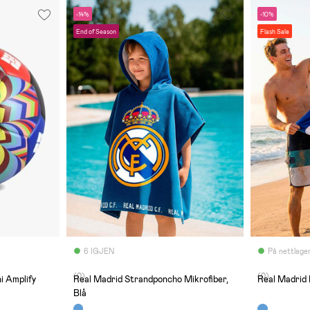
-14%
-10%
End of Season
Flash Sale
6 IGJEN
På nettlage
(0)
(0)
i Amplify
Real Madrid Strandponcho Mikrofiber,
Real Madrid 
Blå