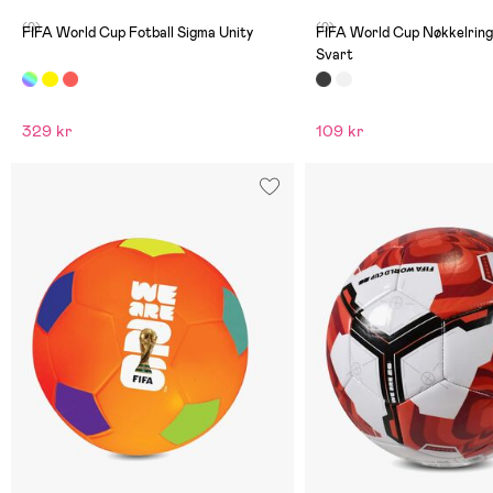
(0)
(0)
FIFA World Cup Fotball Sigma Unity
FIFA World Cup Nøkkelring 
Svart
329 kr
109 kr