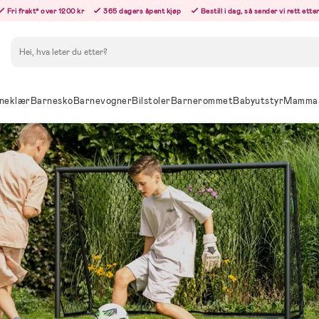
Fri frakt* over 1200 kr
365 dagers åpent kjøp
Bestill i dag, så sender vi rett ett
Søk
neklær
Barnesko
Barnevogner
Bilstoler
Barnerommet
Babyutstyr
Mamma