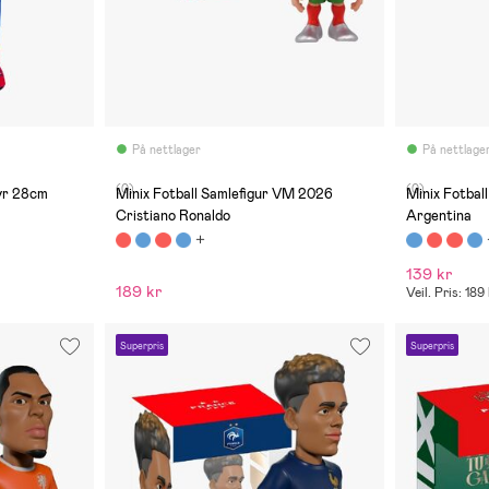
På nettlager
På nettlage
(0)
(0)
yr 28cm
Minix Fotball Samlefigur VM 2026
Minix Fotbal
Cristiano Ronaldo
Argentina
139 kr
189 kr
Veil. Pris: 189
Superpris
Superpris