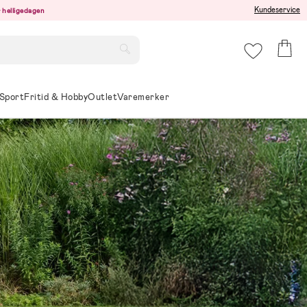
Kundeservice
er helligedagen
Sport
Fritid & Hobby
Outlet
Varemerker