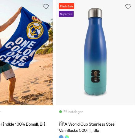
Flash Sale
Superpris
r
På nettlager
(0)
Håndkle 100% Bomull, Blå
FIFA World Cup Stainless Steel
Vannflaske 500 ml, Blå