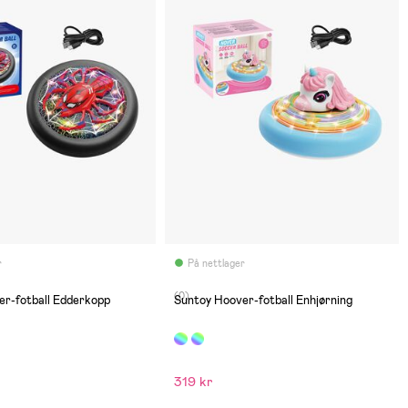
r
På nettlager
(0)
er-fotball Edderkopp
Suntoy Hoover-fotball Enhjørning
319 kr