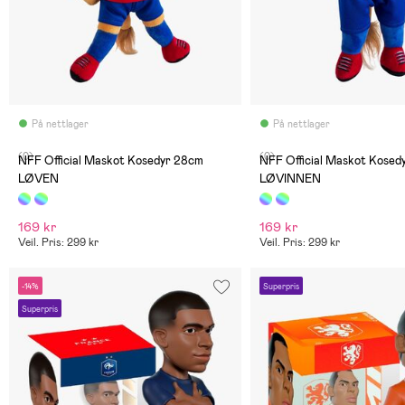
På nettlager
På nettlager
(0)
(0)
NFF Official Maskot Kosedyr 28cm
NFF Official Maskot Kosed
LØVEN
LØVINNEN
169 kr
169 kr
Veil. Pris: 299 kr
Veil. Pris: 299 kr
-14%
Superpris
Superpris