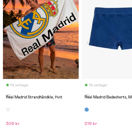
På nettlager
På nettlager
(0)
(0)
Real Madrid Strandhåndkle, Hvit
Real Madrid Badeshorts, M
309 kr
219 kr