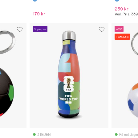
259 kr
179 kr
Veil. Pris: 339
Superpris
-22%
Flash Sale
3 IGJEN
På nettlage