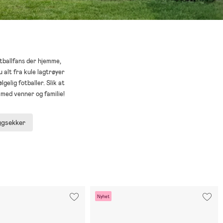
otballfans der hjemme,
u alt fra kule lagtrøyer
lgelig fotballer. Slik at
 med venner og familie!
ggsekker
Nyhet