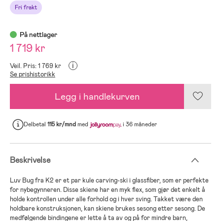
Fri frakt
På nettlager
1 719 kr
i
Veil. Pris: 1 769 kr
Se prishistorikk
Legg i handlekurven
Delbetal
115 kr/mnd
med
i 36 måneder
Beskrivelse
Luv Bug fra K2 er et par kule carving-ski i glassfiber, som er perfekte
for nybegynneren. Disse skiene har en myk flex, som gjør det enkelt å
holde kontrollen under alle forhold og i hver sving. Takket være den
holdbare konstruksjonen, kan skiene brukes sesong etter sesong. De
medfølgende bindingene er lette å ta av og på for mindre barn,