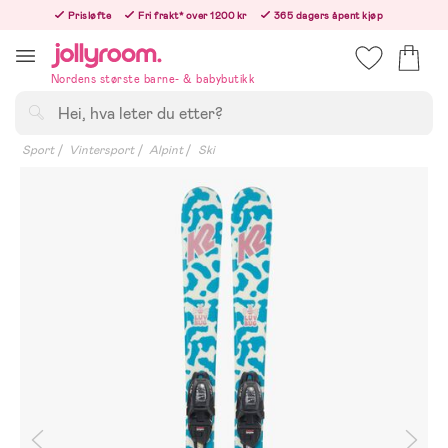
Hoppa
Prisløfte
Fri frakt* over 1200 kr
365 dagers åpent kjøp
till
Bestill nå - vi sender samme hverdag!
innehållet
Nordens største barne- & babybutikk
Søk
Sport
Vintersport
Alpint
Ski