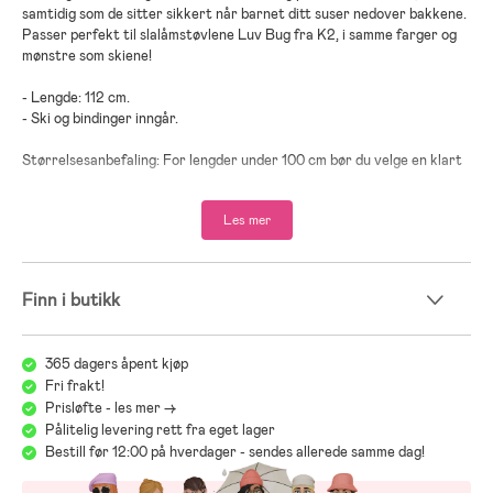
samtidig som de sitter sikkert når barnet ditt suser nedover bakkene.
Passer perfekt til slalåmstøvlene Luv Bug fra K2, i samme farger og
mønstre som skiene!
- Lengde: 112 cm.
- Ski og bindinger inngår.
Størrelsesanbefaling: For lengder under 100 cm bør du velge en klart
kortere ski, og for lengder over 100 cm bør du velge en ski som går
like under kroppslengden.
Les mer
Finn i butikk
365 dagers åpent kjøp
Fri frakt!
Prisløfte - les mer ->
Pålitelig levering rett fra eget lager
Bestill før 12:00 på hverdager - sendes allerede samme dag!