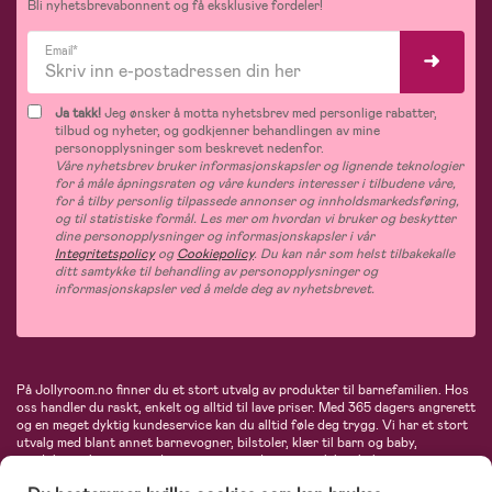
Bli nyhetsbrevabonnent og få eksklusive fordeler!
Email*
Ja takk!
Jeg ønsker å motta nyhetsbrev med personlige rabatter,
tilbud og nyheter, og godkjenner behandlingen av mine
personopplysninger som beskrevet nedenfor.
Våre nyhetsbrev bruker informasjonskapsler og lignende teknologier
for å måle åpningsraten og våre kunders interesser i tilbudene våre,
for å tilby personlig tilpassede annonser og innholdsmarkedsføring,
og til statistiske formål. Les mer om hvordan vi bruker og beskytter
dine personopplysninger og informasjonskapsler i vår
Integritetspolicy
og
Cookiepolicy
. Du kan når som helst tilbakekalle
ditt samtykke til behandling av personopplysninger og
informasjonskapsler ved å melde deg av nyhetsbrevet.
På Jollyroom.no finner du et stort utvalg av produkter til barnefamilien. Hos
oss handler du raskt, enkelt og alltid til lave priser. Med 365 dagers angrerett
og en meget dyktig kundeservice kan du alltid føle deg trygg. Vi har et stort
utvalg med blant annet barnevogner, bilstoler, klær til barn og baby,
produkter til mor, mengder av inspirerende interiør, leker, babyustyr og mye
mye mer. Vi tilbyr produkter fra velkjente merker som blant annet Britax,