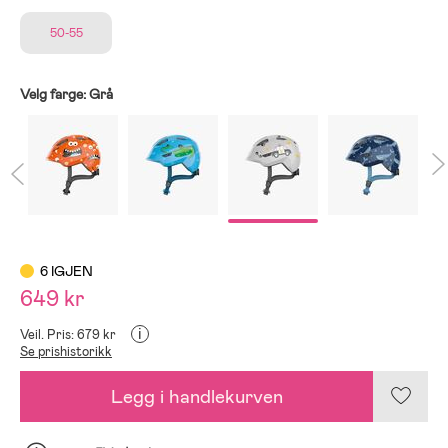
50-55
Velg farge:
Grå
6 IGJEN
649 kr
i
Veil. Pris: 679 kr
Se prishistorikk
Legg i handlekurven