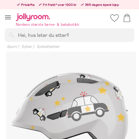
Hoppa
Prisløfte
Fri frakt* over 1200 kr
365 dagers åpent kjøp
till
Bestill i dag, så sender vi rett etter helligedagen
innehållet
Nordens største barne- & babybutikk
Søk
Sport
Sykler
Sykkelhjelmer