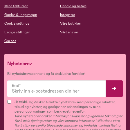
Mine fakturaer
Handle og betale
Guider & Inspirasjon
Integritet
Cookie settings
Våre butikker
Ledige stillinger
Vårt ansvar
Om oss
Nyhetsbrev
Bli nyhetsbrevabonnent og få eksklusive fordeler!
Email*
Ja takk!
Jeg ønsker å motta nyhetsbrev med personlige rabatter,
tilbud og nyheter, og godkjenner behandlingen av mine
personopplysninger som beskrevet nedenfor.
Våre nyhetsbrev bruker informasjonskapsler og lignende teknologier
for å måle åpningsraten og våre kunders interesser i tilbudene våre,
for å tilby personlig tilpassede annonser og innholdsmarkedsføring,