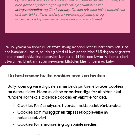
og til statistiske formål. Les mer om hvordan vi bruker og beskytter
dine personopplysninger og informasjonskapsler i vår
Integritetspolicy
og
Cookiepolicy
. Du kan når som helst tilbakekalle
ditt samtykke til behandling av personopplysninger og
informasjonskapsler ved å melde deg av nyhetsbrevet.
På Jollyroom.no finner du et stort utvalg av produkter til barnefamilien. Hos
oss handler du raskt, enkelt og alltid til lave priser. Med 365 dagers angrerett
og en meget dyktig kundeservice kan du alltid føle deg trygg. Vi har et stort
utvalg med blant annet barnevogner, bilstoler, klær til barn og baby,
produkter til mor, mengder av inspirerende interiør, leker, babyustyr og mye
mye mer. Vi tilbyr produkter fra velkjente merker som blant annet Britax,
Du bestemmer hvilke cookies som kan brukes.
Maxi-Cosi, Baby Jogger, BabyBjörn, Didriksons, KidKraft, Ergobaby, Philips
Avent, Neonate, Cybex, LEGO og mange flere. Velkommen inn til nordens
største nettbutikk for barn og baby!
Jollyroom og våre digitale samarbeidspartnere bruker cookies
på denne siden. Noen av disse er nødvendige for at siden skal
fungere korrekt. Følgende cookies er valgfrie for deg:
Cookies for å analysere hvordan nettstedet vårt brukes.
Cookies som muliggjør en tilpasset opplevelse av
nettstedet vårt.
Kundeservice
Cookies for annonsering og sosiale medier.