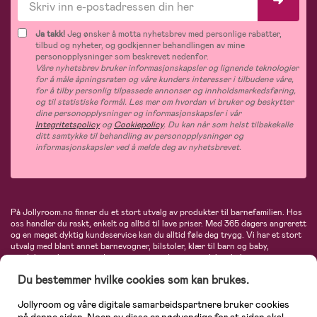
Ja takk!
Jeg ønsker å motta nyhetsbrev med personlige rabatter,
tilbud og nyheter, og godkjenner behandlingen av mine
personopplysninger som beskrevet nedenfor.
Våre nyhetsbrev bruker informasjonskapsler og lignende teknologier
for å måle åpningsraten og våre kunders interesser i tilbudene våre,
for å tilby personlig tilpassede annonser og innholdsmarkedsføring,
og til statistiske formål. Les mer om hvordan vi bruker og beskytter
dine personopplysninger og informasjonskapsler i vår
Integritetspolicy
og
Cookiepolicy
. Du kan når som helst tilbakekalle
ditt samtykke til behandling av personopplysninger og
informasjonskapsler ved å melde deg av nyhetsbrevet.
På Jollyroom.no finner du et stort utvalg av produkter til barnefamilien. Hos
oss handler du raskt, enkelt og alltid til lave priser. Med 365 dagers angrerett
og en meget dyktig kundeservice kan du alltid føle deg trygg. Vi har et stort
utvalg med blant annet barnevogner, bilstoler, klær til barn og baby,
produkter til mor, mengder av inspirerende interiør, leker, babyustyr og mye
mye mer. Vi tilbyr produkter fra velkjente merker som blant annet Britax,
Du bestemmer hvilke cookies som kan brukes.
Maxi-Cosi, Baby Jogger, BabyBjörn, Didriksons, KidKraft, Ergobaby, Philips
Avent, Neonate, Cybex, LEGO og mange flere. Velkommen inn til nordens
største nettbutikk for barn og baby!
Jollyroom og våre digitale samarbeidspartnere bruker cookies