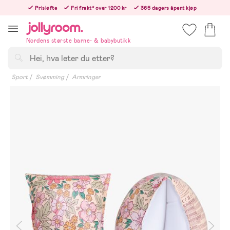
Hoppa
Prisløfte
Fri frakt* over 1200 kr
365 dagers åpent kjøp
till
Bestill i dag, så sender vi rett etter helligedagen
innehållet
Nordens største barne- & babybutikk
Søk
Sport
Svømming
Armringer