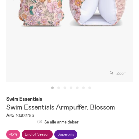
Zoom
Swim Essentials
Swim Essentials Armpuffer, Blossom
Art:
10302783
(3)
Se alle anmeldelser
-13%
End of Season
Superpris