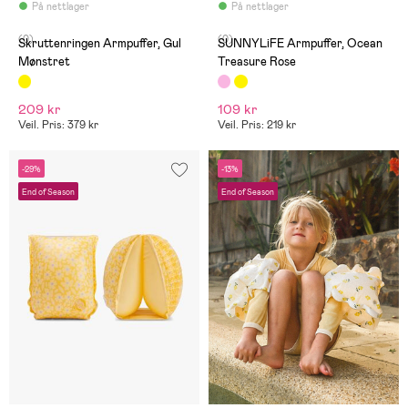
På nettlager
På nettlager
(0)
(0)
Skruttenringen Armpuffer, Gul
SUNNYLiFE Armpuffer, Ocean
Mønstret
Treasure Rose
209 kr
109 kr
Veil. Pris: 379 kr
Veil. Pris: 219 kr
-29%
-13%
End of Season
End of Season