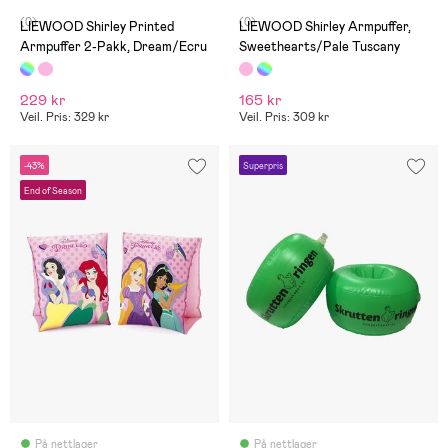
(0)
(0)
LIEWOOD Shirley Printed
LIEWOOD Shirley Armpuffer,
Armpuffer 2-Pakk, Dream/Ecru
Sweethearts/Pale Tuscany
229 kr
165 kr
Veil. Pris: 329 kr
Veil. Pris: 309 kr
-43%
Superpris
End of Season
På nettlager
På nettlager