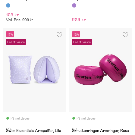
129 kr
229 kr
Veil. Pris: 209 kr
-17%
-12%
End of Season
End of Season
På nettlager
På nettlager
(3)
(6)
Swim Essentials Armpuffer, Lila
Skruttenringen Armringer, Rosa