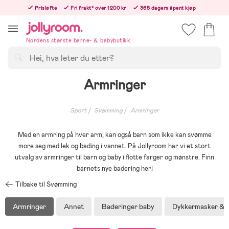
Hoppa
Prisløfte
Fri frakt* over 1200 kr
365 dagers åpent kjøp
till
Bestill i dag, så sender vi rett etter helligedagen
innehållet
Nordens største barne- & babybutikk
Søk
Armringer
Sport
Svømming
Armringer
Med en armring på hver arm, kan også barn som ikke kan svømme
more seg med lek og bading i vannet. På Jollyroom har vi et stort
utvalg av armringer til barn og baby i flotte farger og mønstre. Finn
barnets nye badering her!
Tilbake til Svømming
Armringer
Annet
Baderinger baby
Dykkermasker & S