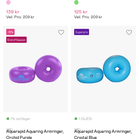
139 kr
125 kr
Veil. Pris: 209 kr
Veil. Pris: 209 kr
-13%
Superpris
End of Season
På nettlager
1 IGJEN
(16)
(15)
Aquarapid Aquaring Armringer,
Aquarapid Aquaring Armringer,
Orchid Purple
Crystal Blue