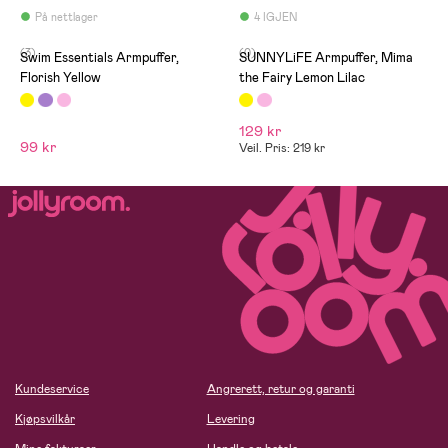
På nettlager
4 IGJEN
(3)
(0)
Swim Essentials Armpuffer,
SUNNYLiFE Armpuffer, Mima
Florish Yellow
the Fairy Lemon Lilac
129 kr
99 kr
Veil. Pris: 219 kr
Kundeservice
Angrerett, retur og garanti
Kjøpsvilkår
Levering