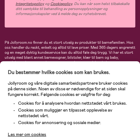
Integritetspolicy
og
Cookiepolicy
. Du kan når som helst tilbakekalle
ditt samtykke til behandling av personopplysninger og
informasjonskapsler ved å melde deg av nyhetsbrevet.
På Jollyroom.no finner du et stort utvalg av produkter til barnefamilien. Hos
oss handler du raskt, enkelt og alltid til lave priser. Med 365 dagers angrerett
og en meget dyktig kundeservice kan du alltid føle deg trygg. Vi har et stort
utvalg med blant annet barnevogner, bilstoler, klær til barn og baby,
produkter til mor, mengder av inspirerende interiør, leker, babyustyr og mye
mye mer. Vi tilbyr produkter fra velkjente merker som blant annet Britax,
Du bestemmer hvilke cookies som kan brukes.
Maxi-Cosi, Baby Jogger, BabyBjörn, Didriksons, KidKraft, Ergobaby, Philips
Avent, Neonate, Cybex, LEGO og mange flere. Velkommen inn til nordens
største nettbutikk for barn og baby!
Jollyroom og våre digitale samarbeidspartnere bruker cookies
på denne siden. Noen av disse er nødvendige for at siden skal
fungere korrekt. Følgende cookies er valgfrie for deg:
Cookies for å analysere hvordan nettstedet vårt brukes.
Cookies som muliggjør en tilpasset opplevelse av
nettstedet vårt.
Kundeservice
Cookies for annonsering og sosiale medier.
Les mer om cookies