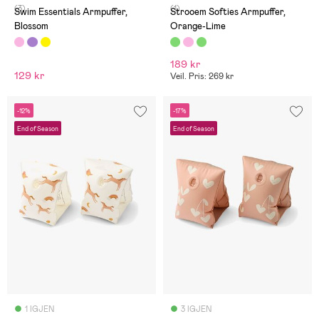
(3)
(1)
Swim Essentials Armpuffer,
Strooem Softies Armpuffer,
Blossom
Orange-Lime
189 kr
129 kr
Veil. Pris: 269 kr
-12%
-17%
End of Season
End of Season
1 IGJEN
3 IGJEN