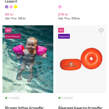
Leopard
99 kr
219 kr
Veil. Pris: 139 kr
Veil. Pris: 309 kr
-14%
-6%
End of Season
Superpris
5 IGJEN
9 IGJEN
(1)
(3)
Strooem Softies Armpuffer,
Aquarapid Aquaring Armpuffer,