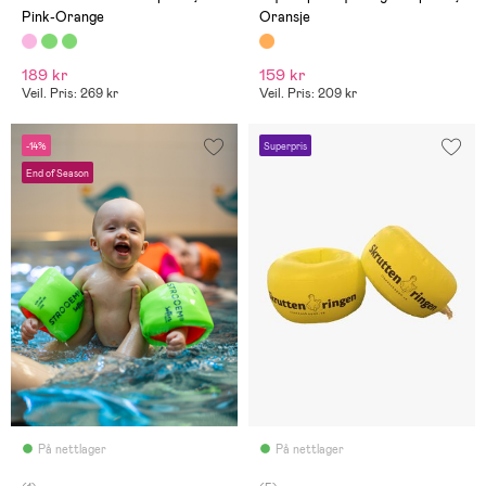
Pink-Orange
Oransje
189 kr
159 kr
Veil. Pris: 269 kr
Veil. Pris: 209 kr
-14%
Superpris
End of Season
På nettlager
På nettlager