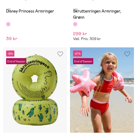
(2)
(0)
Disney Princess Armringer
Skruttenringen Armringer,
Grønn
299 kr
39 kr
Veil. Pris: 309 kr
-12%
-27%
End of Season
End of Season