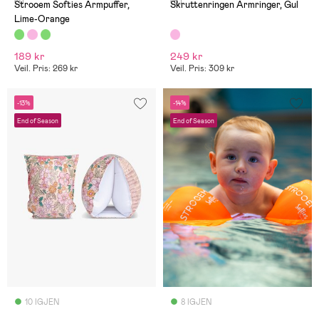
(1)
(5)
Strooem Softies Armpuffer,
Skruttenringen Armringer, Gul
Lime-Orange
189 kr
249 kr
Veil. Pris: 269 kr
Veil. Pris: 309 kr
-13%
-14%
End of Season
End of Season
10 IGJEN
8 IGJEN