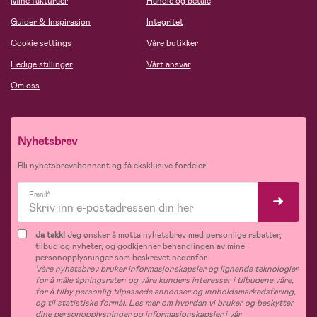
Mine fakturaer
Handle og betale
Guider & Inspirasjon
Integritet
Cookie settings
Våre butikker
Ledige stillinger
Vårt ansvar
Om oss
Nyhetsbrev
Bli nyhetsbrevabonnent og få eksklusive fordeler!
Email*
Ja takk!
Jeg ønsker å motta nyhetsbrev med personlige rabatter,
tilbud og nyheter, og godkjenner behandlingen av mine
personopplysninger som beskrevet nedenfor.
Våre nyhetsbrev bruker informasjonskapsler og lignende teknologier
for å måle åpningsraten og våre kunders interesser i tilbudene våre,
for å tilby personlig tilpassede annonser og innholdsmarkedsføring,
og til statistiske formål. Les mer om hvordan vi bruker og beskytter
dine personopplysninger og informasjonskapsler i vår