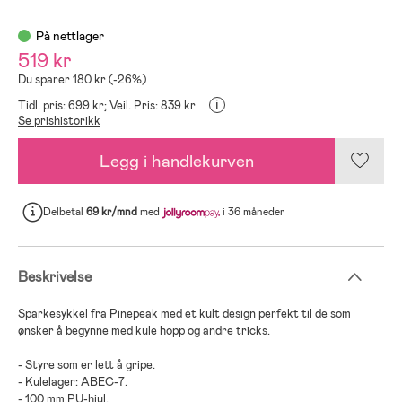
På nettlager
519 kr
Du sparer 180 kr (-26%)
i
Tidl. pris: 699 kr;
Veil. Pris: 839 kr
Se prishistorikk
Legg i handlekurven
Delbetal
69 kr/mnd
med
i 36 måneder
Beskrivelse
Sparkesykkel fra Pinepeak med et kult design perfekt til de som
ønsker å begynne med kule hopp og andre tricks.
- Styre som er lett å gripe.
- Kulelager: ABEC-7.
- 100 mm PU-hjul.