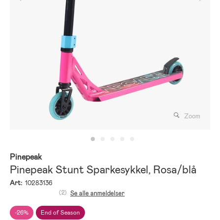
Zoom
Pinepeak
Pinepeak Stunt Sparkesykkel, Rosa/blå
Art:
10283136
(2)
Se alle anmeldelser
-26%
End of Season