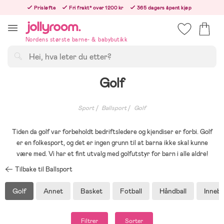
Hoppa
Prisløfte
Fri frakt* over 1200 kr
365 dagers åpent kjøp
till
Bestill i dag, så sender vi rett etter helligedagen
innehållet
Nordens største barne- & babybutikk
Søk
Golf
Sport
Ballsport
Golf
Tiden da golf var forbeholdt bedriftsledere og kjendiser er forbi. Golf
er en folkesport, og det er ingen grunn til at barna ikke skal kunne
være med. Vi har et fint utvalg med golfutstyr for barn i alle aldre!
Tilbake til Ballsport
Golf
Annet
Basket
Fotball
Håndball
Inneb
Filtrer
Sorter