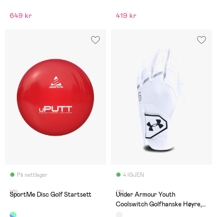
649 kr
419 kr
På nettlager
4 IGJEN
(0)
(0)
SportMe Disc Golf Startsett
Under Armour Youth
Coolswitch Golfhanske Høyre,
White