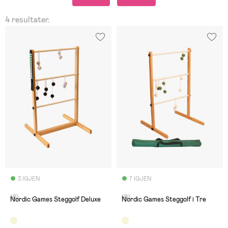
4 resultater.
3 IGJEN
7 IGJEN
(0)
(0)
Nordic Games Steggolf Deluxe
Nordic Games Steggolf i Tre