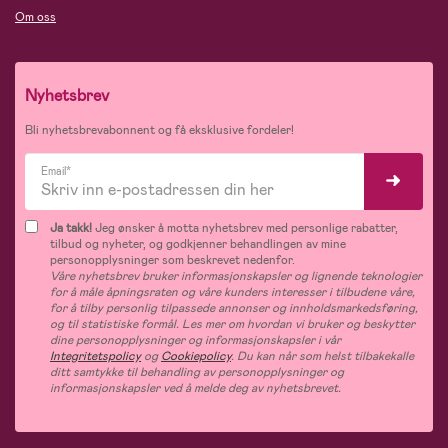
Om oss
Nyhetsbrev
Bli nyhetsbrevabonnent og få eksklusive fordeler!
Email*
Ja takk!
Jeg ønsker å motta nyhetsbrev med personlige rabatter,
tilbud og nyheter, og godkjenner behandlingen av mine
personopplysninger som beskrevet nedenfor.
Våre nyhetsbrev bruker informasjonskapsler og lignende teknologier
for å måle åpningsraten og våre kunders interesser i tilbudene våre,
for å tilby personlig tilpassede annonser og innholdsmarkedsføring,
og til statistiske formål. Les mer om hvordan vi bruker og beskytter
dine personopplysninger og informasjonskapsler i vår
Integritetspolicy
og
Cookiepolicy
. Du kan når som helst tilbakekalle
ditt samtykke til behandling av personopplysninger og
informasjonskapsler ved å melde deg av nyhetsbrevet.