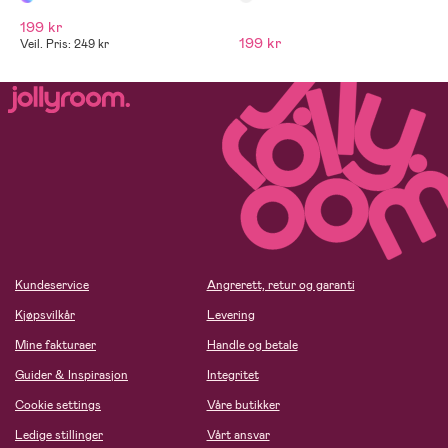
199 kr
199 kr
Veil. Pris: 249 kr
Kundeservice
Angrerett, retur og garanti
Kjøpsvilkår
Levering
Mine fakturaer
Handle og betale
Guider & Inspirasjon
Integritet
Cookie settings
Våre butikker
Ledige stillinger
Vårt ansvar