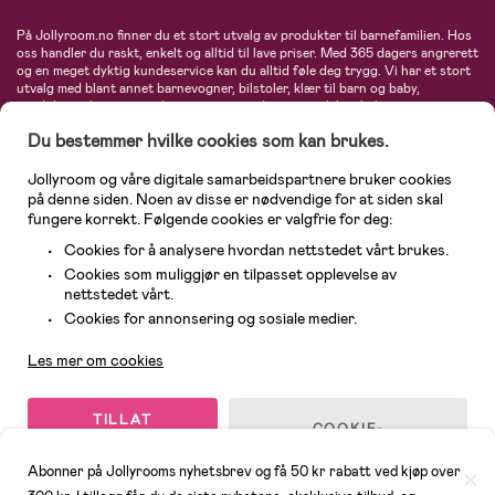
På Jollyroom.no finner du et stort utvalg av produkter til barnefamilien. Hos
oss handler du raskt, enkelt og alltid til lave priser. Med 365 dagers angrerett
og en meget dyktig kundeservice kan du alltid føle deg trygg. Vi har et stort
utvalg med blant annet barnevogner, bilstoler, klær til barn og baby,
produkter til mor, mengder av inspirerende interiør, leker, babyustyr og mye
mye mer. Vi tilbyr produkter fra velkjente merker som blant annet Britax,
Du bestemmer hvilke cookies som kan brukes.
Maxi-Cosi, Baby Jogger, BabyBjörn, Didriksons, KidKraft, Ergobaby, Philips
Avent, Neonate, Cybex, LEGO og mange flere. Velkommen inn til nordens
største nettbutikk for barn og baby!
Jollyroom og våre digitale samarbeidspartnere bruker cookies
på denne siden. Noen av disse er nødvendige for at siden skal
fungere korrekt. Følgende cookies er valgfrie for deg:
Cookies for å analysere hvordan nettstedet vårt brukes.
Cookies som muliggjør en tilpasset opplevelse av
nettstedet vårt.
Kundeservice
Cookies for annonsering og sosiale medier.
Les mer om cookies
© 2026 Jollyroom AS. Alle rettigheter reservert.
TILLAT
COOKIE-
ALLE
INNSTILLINGER
COOKIES
Abonner på Jollyrooms nyhetsbrev og få 50 kr rabatt ved kjøp over