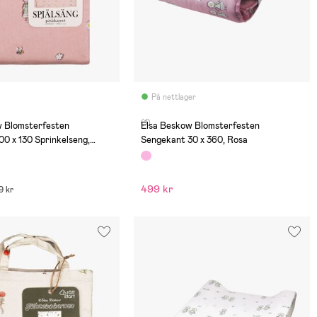
På nettlager
(1)
w Blomsterfesten
Elsa Beskow Blomsterfesten
00 x 130 Sprinkelseng,
Sengekant 30 x 360, Rosa
499 kr
9 kr