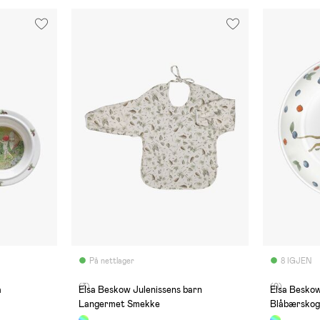
På nettlager
8 IGJEN
(3)
(0)
a
Elsa Beskow Julenissens barn
Elsa Beskow
Langermet Smekke