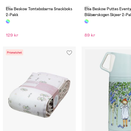
(0)
(0)
Elsa Beskow Tomtebobarna Snackboks
Elsa Beskow Puttes Eventy
2-Pakk
Blåbærskogen Skjeer 2-Pa
129 kr
89 kr
Prismatchet