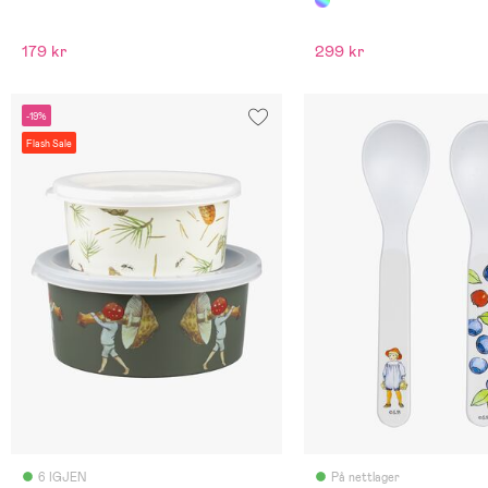
179 kr
299 kr
-19%
Flash Sale
6 IGJEN
På nettlager