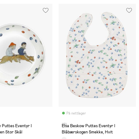
På nettlager
(0)
 Puttes Eventyr I
Elsa Beskow Puttes Eventyr I
Blåbærskogen Stor Skål
Blåbærskogen Smekke, Hvit