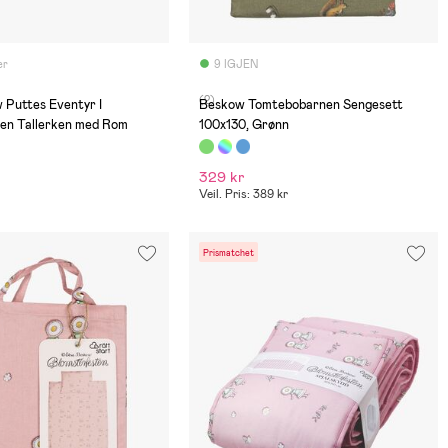
er
9 IGJEN
(2)
 Puttes Eventyr I
Beskow Tomtebobarnen Sengesett
en Tallerken med Rom
100x130, Grønn
329 kr
Veil. Pris: 389 kr
Prismatchet