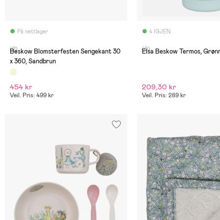
På nettlager
4 IGJEN
(2)
(0)
Beskow Blomsterfesten Sengekant 30
Elsa Beskow Termos, Grøn
x 360, Sandbrun
454 kr
209,30 kr
Veil. Pris: 499 kr
Veil. Pris: 289 kr