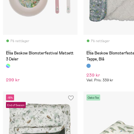
På nettlager
På nettlager
(0)
(0)
Elsa Beskow Blomsterfestival Matsett
Elsa Beskow Blomsterfeste
3 Deler
Teppe, Blå
239 kr
299 kr
Veil. Pris: 339 kr
-18%
Oeko-Tex
End of Season