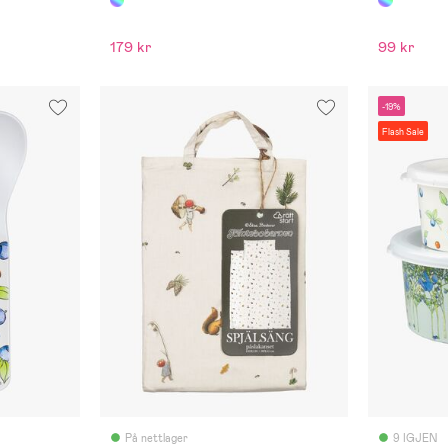
179 kr
99 kr
-19%
Flash Sale
På nettlager
9 IGJEN