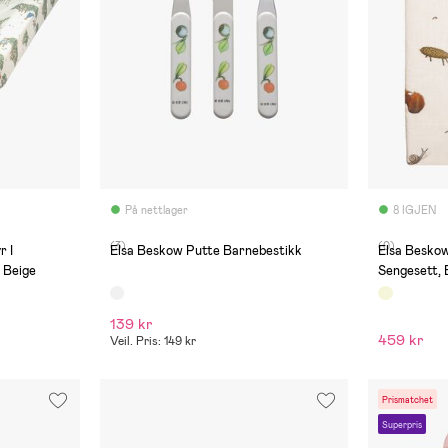
På nettlager
8 IGJEN
(3)
(0)
r I
Elsa Beskow Putte Barnebestikk
Elsa Besko
 Beige
Sengesett, 
139 kr
459 kr
Veil. Pris: 149 kr
Prismatchet
Superpris