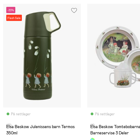
-33%
Flash Sale
På nettlager
På nettlager
(0)
(1)
Elsa Beskow Julenissens barn Termos
Elsa Beskow Tomtebobarn
350ml
Barneservise 3 Deler