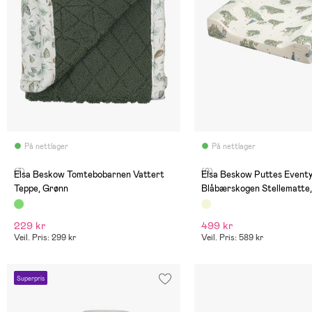
På nettlager
På nettlager
(7)
(0)
Elsa Beskow Tomtebobarnen Vattert
Elsa Beskow Puttes Eventy
Teppe, Grønn
Blåbærskogen Stellematte,
229 kr
499 kr
Veil. Pris: 299 kr
Veil. Pris: 589 kr
Superpris