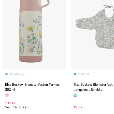
På nettlager
9 IGJEN
(0)
(2)
Elsa Beskow Blomsterfesten Termos
Elsa Beskow Blomsterfestival
350 ml
Langermet Smekke
199 kr
129 kr
Veil. Pris: 269 kr