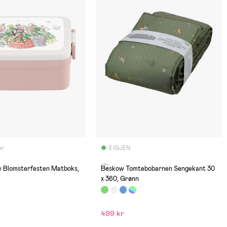
er
3 IGJEN
(7)
w Blomsterfesten Matboks,
Beskow Tomtebobarnen Sengekant 30
x 360, Grønn
499 kr