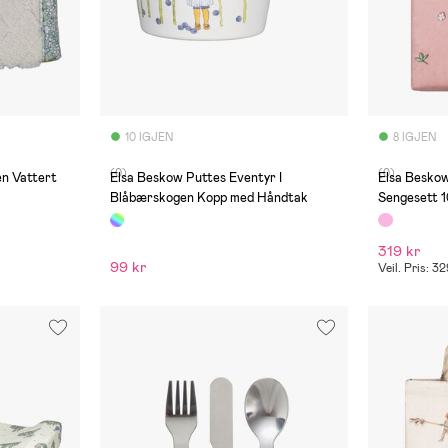
10 IGJEN
8 IGJEN
(0)
(0)
n Vattert
Elsa Beskow Puttes Eventyr I
Elsa Besko
Blåbærskogen Kopp med Håndtak
Sengesett 1
Rosa
319 kr
99 kr
Veil. Pris: 32