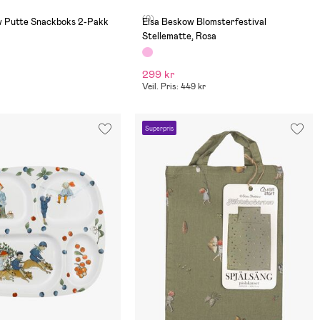
(0)
w Putte Snackboks 2-Pakk
Elsa Beskow Blomsterfestival
Stellematte, Rosa
299 kr
Veil. Pris: 449 kr
Superpris