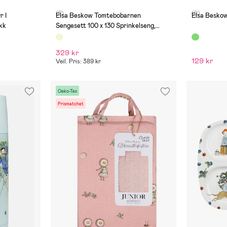
(2)
(0)
r I
Elsa Beskow Tomtebobarnen
Elsa Besko
kk
Sengesett 100 x 130 Sprinkelseng,
Beige
329 kr
129 kr
Veil. Pris: 389 kr
Oeko-Tex
Prismatchet