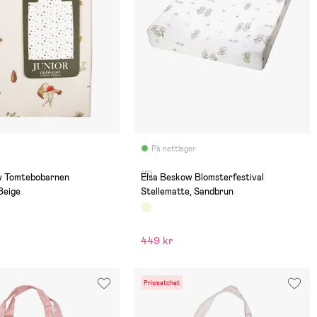
På nettlager
(0)
w Tomtebobarnen
Elsa Beskow Blomsterfestival
Beige
Stellematte, Sandbrun
449 kr
Prismatchet