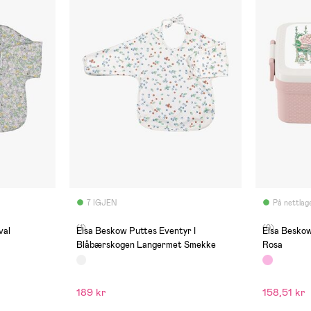
7 IGJEN
På nettlag
(1)
(0)
Elsa Beskow Puttes Eventyr I
Elsa Besko
Blåbærskogen Langermet Smekke
Rosa
189 kr
158,51 kr