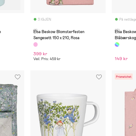
3 IGJEN
På nettlag
(1)
(0)
n
Elsa Beskow Blomsterfesten
Elsa Beskow
Sengesett 150 x 210, Rosa
Blåbærskog
399 kr
149 kr
Veil. Pris: 459 kr
Prismatchet