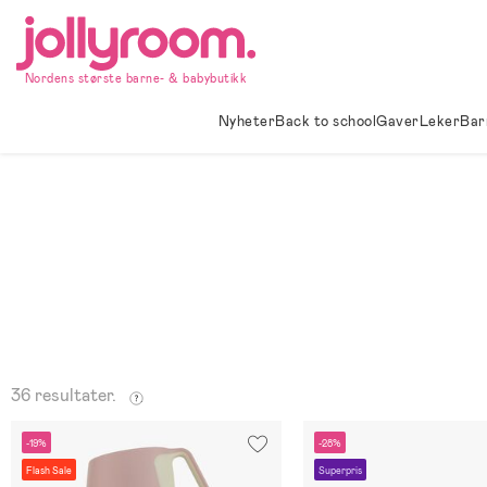
Hoppa
till
innehållet
Nordens største barne- & babybutikk
Nyheter
Back to school
Gaver
Leker
Bar
36 resultater.
-19%
-28%
Flash Sale
Superpris