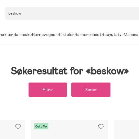
Søk
neklær
Barnesko
Barnevogner
Bilstoler
Barnerommet
Babyutstyr
Mamma
Søkeresultat for
beskow
Filtrer
Sorter
Oeko-Tex