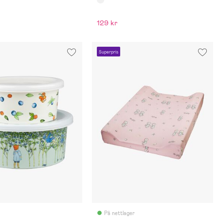
129 kr
Superpris
På nettlager