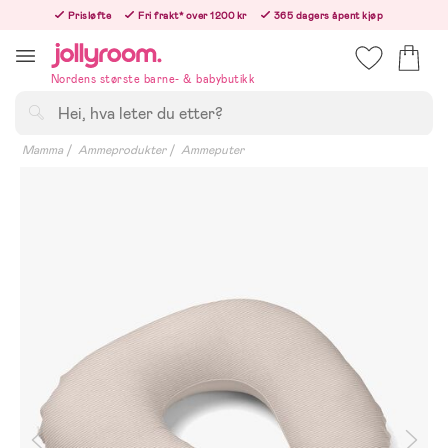
Hoppa
Prisløfte
Fri frakt* over 1200 kr
365 dagers åpent kjøp
till
Bestill i dag, så sender vi rett etter helligedagen
innehållet
Nordens største barne- & babybutikk
Søk
Mamma
Ammeprodukter
Ammeputer