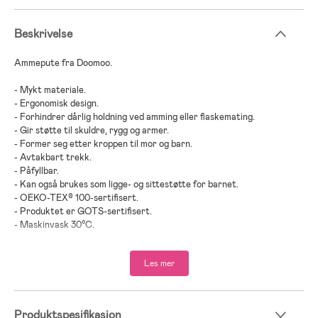
Beskrivelse
Ammepute fra Doomoo.
- Mykt materiale.
- Ergonomisk design.
- Forhindrer dårlig holdning ved amming eller flaskemating.
- Gir støtte til skuldre, rygg og armer.
- Former seg etter kroppen til mor og barn.
- Avtakbart trekk.
- Påfyllbar.
- Kan også brukes som ligge- og sittestøtte for barnet.
- OEKO-TEX® 100-sertifisert.
- Produktet er GOTS-sertifisert.
- Maskinvask 30°C.
- Kompatibel med: Doomoo Softy trekk.
- Ekstra trekk kjøpes separat.
Les mer
- Anbefalt alder: fra nyfødt.
- Kåret til best i test 2024 av Bäst-i-test i kategorien ammeputer.
- Kåret til Best i test 2026 av Bäst‑i‑test.se i kategorien Ammepute.
Produktspesifikasjon