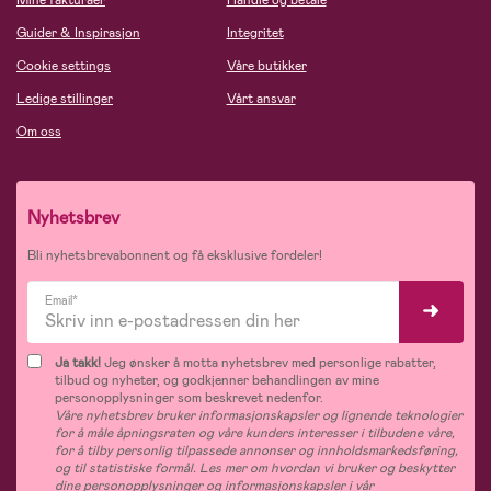
Mine fakturaer
Handle og betale
Guider & Inspirasjon
Integritet
Cookie settings
Våre butikker
Ledige stillinger
Vårt ansvar
Om oss
Nyhetsbrev
Bli nyhetsbrevabonnent og få eksklusive fordeler!
Email*
Ja takk!
Jeg ønsker å motta nyhetsbrev med personlige rabatter,
tilbud og nyheter, og godkjenner behandlingen av mine
personopplysninger som beskrevet nedenfor.
Våre nyhetsbrev bruker informasjonskapsler og lignende teknologier
for å måle åpningsraten og våre kunders interesser i tilbudene våre,
for å tilby personlig tilpassede annonser og innholdsmarkedsføring,
og til statistiske formål. Les mer om hvordan vi bruker og beskytter
dine personopplysninger og informasjonskapsler i vår