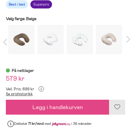
Best i test
Superpris
Velg farge:
Beige
På nettlager
579 kr
i
Veil. Pris: 699 kr
Se prishistorikk
Legg i handlekurven
Delbetal
71 kr/mnd
med
i 36 måneder