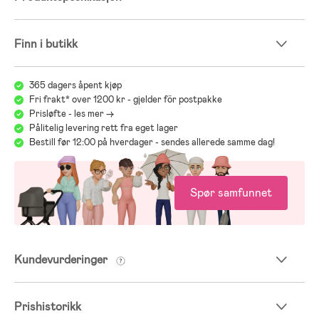
- Trekk: 95 % bomull, 5 % elastan.
- Innerpute: 92 % polyester, 8 % elastan.
- Fyll: 100 % EPS-perler.
Finn i butikk
365 dagers åpent kjøp
Fri frakt* over 1200 kr - gjelder för postpakke
Prisløfte - les mer ->
Pålitelig levering rett fra eget lager
Bestill før 12:00 på hverdager - sendes allerede samme dag!
Spør samfunnet
;
Kundevurderinger
Prishistorikk