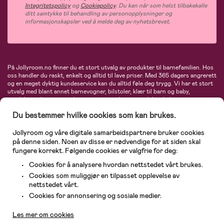
Integritetspolicy
og
Cookiepolicy
. Du kan når som helst tilbakekalle
ditt samtykke til behandling av personopplysninger og
informasjonskapsler ved å melde deg av nyhetsbrevet.
På Jollyroom.no finner du et stort utvalg av produkter til barnefamilien. Hos
oss handler du raskt, enkelt og alltid til lave priser. Med 365 dagers angrerett
og en meget dyktig kundeservice kan du alltid føle deg trygg. Vi har et stort
utvalg med blant annet barnevogner, bilstoler, klær til barn og baby,
produkter til mor, mengder av inspirerende interiør, leker, babyustyr og mye
mye mer. Vi tilbyr produkter fra velkjente merker som blant annet Britax,
Du bestemmer hvilke cookies som kan brukes.
Maxi-Cosi, Baby Jogger, BabyBjörn, Didriksons, KidKraft, Ergobaby, Philips
Avent, Neonate, Cybex, LEGO og mange flere. Velkommen inn til nordens
største nettbutikk for barn og baby!
Jollyroom og våre digitale samarbeidspartnere bruker cookies
på denne siden. Noen av disse er nødvendige for at siden skal
fungere korrekt. Følgende cookies er valgfrie for deg:
Cookies for å analysere hvordan nettstedet vårt brukes.
Cookies som muliggjør en tilpasset opplevelse av
nettstedet vårt.
Kundeservice
Cookies for annonsering og sosiale medier.
Les mer om cookies