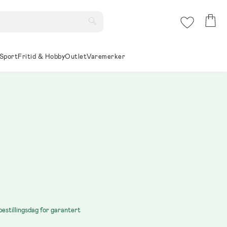
Sport
Fritid & Hobby
Outlet
Varemerker
bestillingsdag for garantert