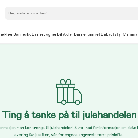
Søk
neklær
Barnesko
Barnevogner
Bilstoler
Barnerommet
Babyutstyr
Mamma
Ting å tenke på til julehandelen
formasjon man kan trenge til julehandelen! Skroll ned for informasjon om siste 
levering før julaften, vår forlengede angrerett samt prisløfte.