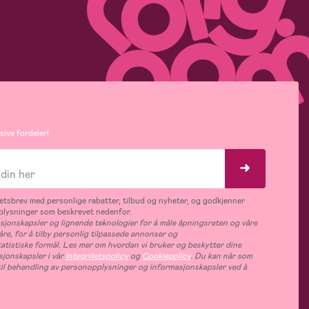
ive fordeler!
tsbrev med personlige rabatter, tilbud og nyheter, og godkjenner
plysninger som beskrevet nedenfor.
jonskapsler og lignende teknologier for å måle åpningsraten og våre
åre, for å tilby personlig tilpassede annonser og
tatistiske formål. Les mer om hvordan vi bruker og beskytter dine
jonskapsler i vår
Integritetspolicy
og
Cookiepolicy
. Du kan når som
e til behandling av personopplysninger og informasjonskapsler ved å