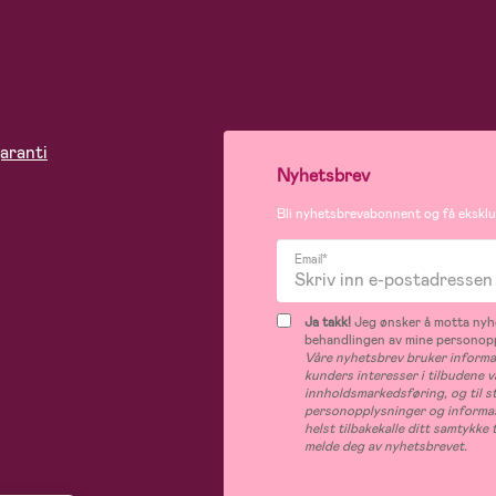
aranti
Nyhetsbrev
Bli nyhetsbrevabonnent og få eksklus
Email*
Ja takk!
Jeg ønsker å motta nyhe
behandlingen av mine personop
Våre nyhetsbrev bruker informas
kunders interesser i tilbudene v
innholdsmarkedsføring, og til s
personopplysninger og informas
helst tilbakekalle ditt samtykk
melde deg av nyhetsbrevet.