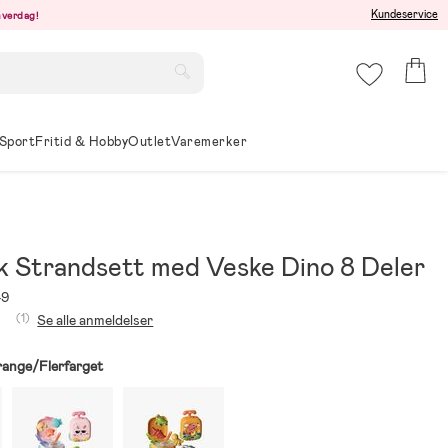
Kundeservice
hverdag!
Sport
Fritid & Hobby
Outlet
Varemerker
k Strandsett med Veske Dino 8 Deler
49
(1)
Se alle anmeldelser
ange/Flerfarget