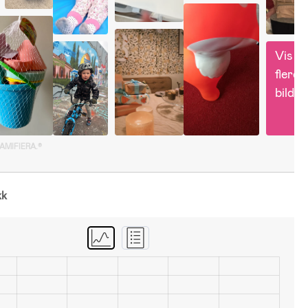
Vis 
flere 
bilder
GAMIFIERA.®
kk