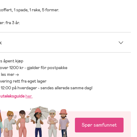
koffert, 1 spade, 1 rake, 5 former.
r: fra 3 år.
k
s åpent kjøp
 over 1200 kr - gjelder för postpakke
- les mer ->
levering rett fra eget lager
ør 12:00 på hverdager - sendes allerede samme dag!
r
uteleksguide
her
.
Spør samfunnet