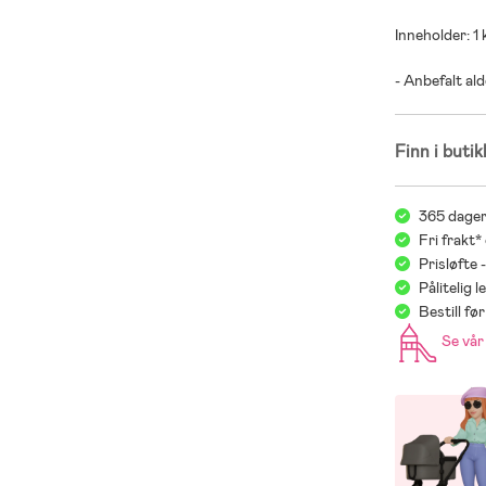
Inneholder: 1 
- Anbefalt alde
Finn i butik
365 dager
Fri frakt*
Prisløfte 
Pålitelig 
Bestill f
Se vå