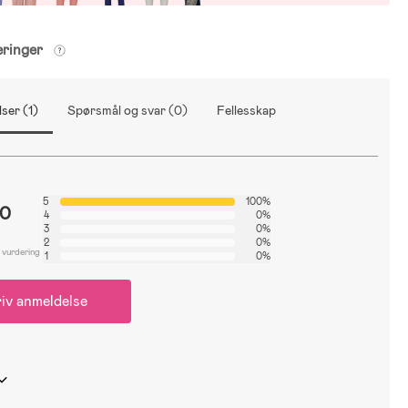
eringer
ser (1)
Spørsmål og svar (0)
Fellesskap
5
100%
.0
4
0%
3
0%
2
0%
 vurdering
1
0%
iv anmeldelse