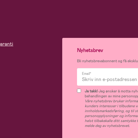
aranti
Nyhetsbrev
Bli nyhetsbrevabonnent og få eksklus
Email*
Ja takk!
Jeg ønsker å motta nyhe
behandlingen av mine personop
Våre nyhetsbrev bruker informas
kunders interesser i tilbudene v
innholdsmarkedsføring, og til s
personopplysninger og informas
helst tilbakekalle ditt samtykk
melde deg av nyhetsbrevet.