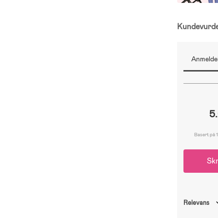
Kundevurd
Anmeldel
5
Basert på 1
Skr
Relevans