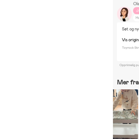
Ol
J
H
Søt og ny
Vis origi
Toyrock Str
Opprinnelig pu
Mer fra 