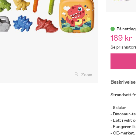
På nettlag
189 kr
Se prishistor
Zoom
Beskrivelse
Strandsett f
- 8 deler.
- Dinosaur-t
- Lett i vekt 
- Fungerer l
- CE-merket.