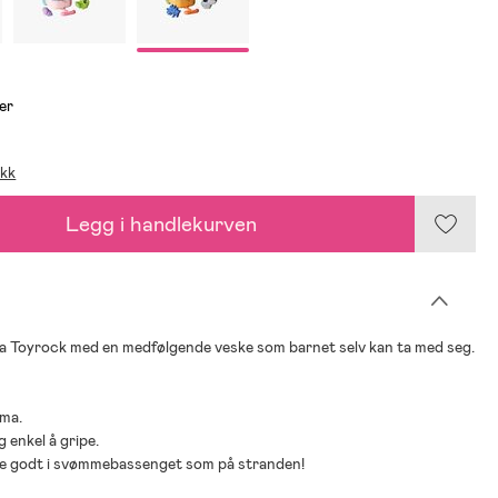
er
ikk
Legg i handlekurven
ra Toyrock med en medfølgende veske som barnet selv kan ta med seg.
ema.
og enkel å gripe.
ike godt i svømmebassenget som på stranden!