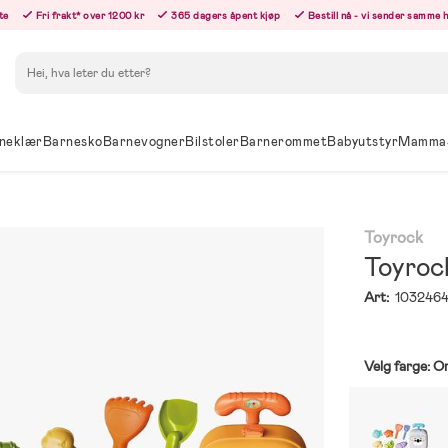
te
Fri frakt* over 1200 kr
365 dagers åpent kjøp
Bestill nå - vi sender samme 
Søk
neklær
Barnesko
Barnevogner
Bilstoler
Barnerommet
Babyutstyr
Mamma
Toyrock
Toyroc
Art:
103246
Velg farge:
Or