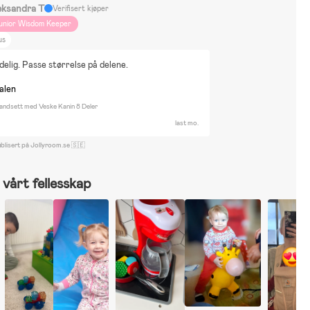
eksandra T
Verifisert kjøper
unior Wisdom Keeper
us
delig. Passe størrelse på delene.
nalen
andsett med Veske Kanin 8 Deler
last mo.
blisert på Jollyroom.se 🇸🇪
vårt fellesskap