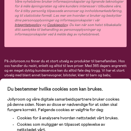
Våre nyhetsbrev bruker informasjonskapsler og lignende teknologier
for å måle åpningsraten og våre kunders interesser i tilbudene våre,
for å tilby personlig tilpassede annonser og innholdsmarkedsføring,
og til statistiske formål. Les mer om hvordan vi bruker og beskytter
dine personopplysninger og informasjonskapsler i vår
Integritetspolicy
og
Cookiepolicy
. Du kan når som helst tilbakekalle
ditt samtykke til behandling av personopplysninger og
informasjonskapsler ved å melde deg av nyhetsbrevet.
På Jollyroom.no finner du et stort utvalg av produkter til barnefamilien. Hos
oss handler du raskt, enkelt og alltid til lave priser. Med 365 dagers angrerett
og en meget dyktig kundeservice kan du alltid føle deg trygg. Vi har et stort
utvalg med blant annet barnevogner, bilstoler, klær til barn og baby,
produkter til mor, mengder av inspirerende interiør, leker, babyustyr og mye
mye mer. Vi tilbyr produkter fra velkjente merker som blant annet Britax,
Du bestemmer hvilke cookies som kan brukes.
Maxi-Cosi, Baby Jogger, BabyBjörn, Didriksons, KidKraft, Ergobaby, Philips
Avent, Neonate, Cybex, LEGO og mange flere. Velkommen inn til nordens
største nettbutikk for barn og baby!
Jollyroom og våre digitale samarbeidspartnere bruker cookies
på denne siden. Noen av disse er nødvendige for at siden skal
fungere korrekt. Følgende cookies er valgfrie for deg:
Cookies for å analysere hvordan nettstedet vårt brukes.
Cookies som muliggjør en tilpasset opplevelse av
nettstedet vårt.