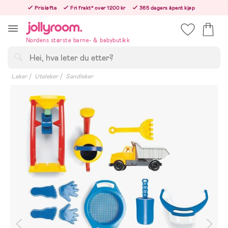
Hoppa
Prisløfte
Fri frakt* over 1200 kr
365 dagers åpent kjøp
till
Bestill i dag, så sender vi rett etter helligedagen
innehållet
Nordens største barne- & babybutikk
Søk
Leker
Uteleker
Sandleker