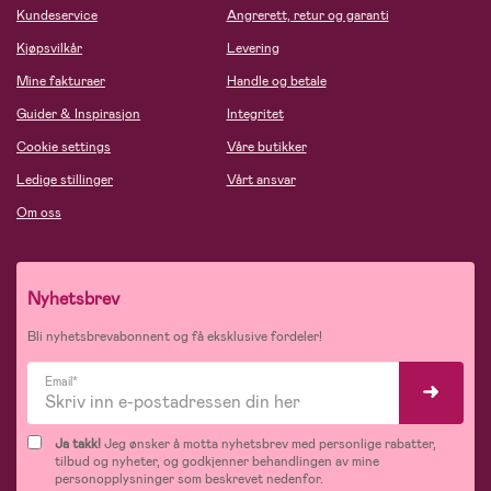
Kundeservice
Angrerett, retur og garanti
Kjøpsvilkår
Levering
Mine fakturaer
Handle og betale
Guider & Inspirasjon
Integritet
Cookie settings
Våre butikker
Ledige stillinger
Vårt ansvar
Om oss
Nyhetsbrev
Bli nyhetsbrevabonnent og få eksklusive fordeler!
Email*
Ja takk!
Jeg ønsker å motta nyhetsbrev med personlige rabatter,
tilbud og nyheter, og godkjenner behandlingen av mine
personopplysninger som beskrevet nedenfor.