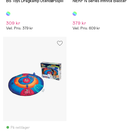
BS Toys Dragkamp Utendørsspill
NERF N Series Infinite Blaster
309 kr
379 kr
Veil. Pris: 379 kr
Veil. Pris: 609 kr
På nettlager