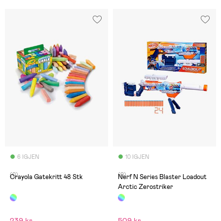
6 IGJEN
10 IGJEN
(0)
(0)
Crayola Gatekritt 48 Stk
Nerf N Series Blaster Loadout
Arctic Zerostriker
239 kr
509 kr