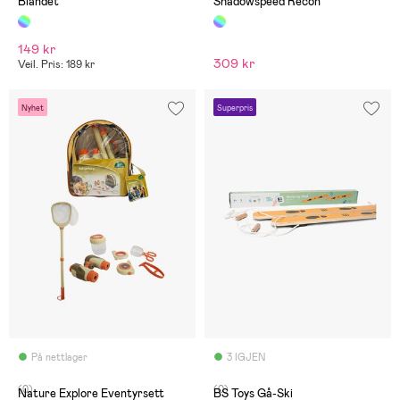
Blandet
Shadowspeed Recon
149 kr
309 kr
Veil. Pris: 189 kr
Nyhet
Superpris
På nettlager
3 IGJEN
(0)
(0)
Nature Explore Eventyrsett
BS Toys Gå-Ski