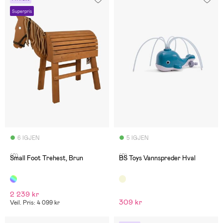
Superpris
6 IGJEN
5 IGJEN
(0)
(0)
Small Foot Tre­hest, Brun
BS Toys Vannspreder Hval
2 239 kr
309 kr
Veil. Pris: 4 099 kr