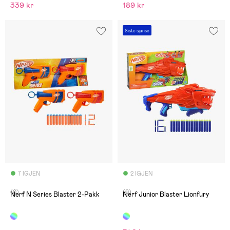
339 kr
189 kr
Siste sjanse
7 IGJEN
2 IGJEN
(0)
(0)
Nerf N Series Blaster 2-Pakk
Nerf Junior Blaster Lionfury