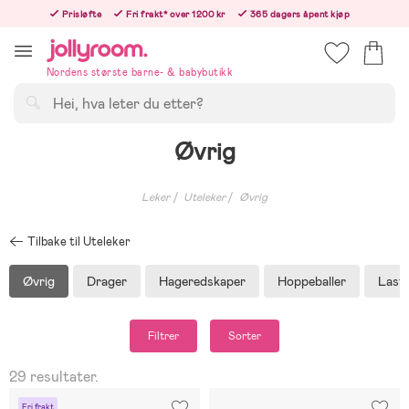
Hoppa
Prisløfte
Fri frakt* over 1200 kr
365 dagers åpent kjøp
till
Bestill i dag, så sender vi rett etter helligedagen
innehållet
Nordens største barne- & babybutikk
Søk
Øvrig
Leker
Uteleker
Øvrig
Tilbake til Uteleker
Øvrig
Drager
Hageredskaper
Hoppeballer
Laste
Filtrer
Sorter
29 resultater.
Fri frakt