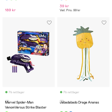
39 kr
189 kr
Veil. Pris: 99 kr
På nettlager
På nettlager
(0)
(0)
Marvel Spider-Man
Jabadabado Drage Ananas
VenomVersus Strike Blaster