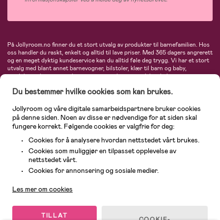
På Jollyroom.no finner du et stort utvalg av produkter til barnefamilien. Hos
oss handler du raskt, enkelt og alltid til lave priser. Med 365 dagers angrerett
og en meget dyktig kundeservice kan du alltid føle deg trygg. Vi har et stort
utvalg med blant annet barnevogner, bilstoler, klær til barn og baby,
produkter til mor, mengder av inspirerende interiør, leker, babyustyr og mye
mye mer. Vi tilbyr produkter fra velkjente merker som blant annet Britax,
Du bestemmer hvilke cookies som kan brukes.
Maxi-Cosi, Baby Jogger, BabyBjörn, Didriksons, KidKraft, Ergobaby, Philips
Avent, Neonate, Cybex, LEGO og mange flere. Velkommen inn til nordens
største nettbutikk for barn og baby!
Jollyroom og våre digitale samarbeidspartnere bruker cookies
på denne siden. Noen av disse er nødvendige for at siden skal
fungere korrekt. Følgende cookies er valgfrie for deg:
Cookies for å analysere hvordan nettstedet vårt brukes.
Cookies som muliggjør en tilpasset opplevelse av
nettstedet vårt.
Kundeservice
Cookies for annonsering og sosiale medier.
Les mer om cookies
© 2026 Jollyroom AS. Alle rettigheter reservert.
TILLAT
COOKIE-