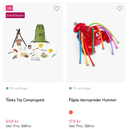
-11%
End of Season
På nettlager
På nettlager
(0)
(0)
Tooky Toy Campingsett
Fippla Vannspreder Hummer
249 kr
179 kr
Veil. Pris: 699 kr
Veil. Pris: 399 kr