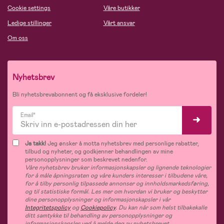
Cookie settings
Våre butikker
Ledige stillinger
Vårt ansvar
Om oss
Nyhetsbrev
Bli nyhetsbrevabonnent og få eksklusive fordeler!
Email*
Ja takk!
Jeg ønsker å motta nyhetsbrev med personlige rabatter,
tilbud og nyheter, og godkjenner behandlingen av mine
personopplysninger som beskrevet nedenfor.
Våre nyhetsbrev bruker informasjonskapsler og lignende teknologier
for å måle åpningsraten og våre kunders interesser i tilbudene våre,
for å tilby personlig tilpassede annonser og innholdsmarkedsføring,
og til statistiske formål. Les mer om hvordan vi bruker og beskytter
dine personopplysninger og informasjonskapsler i vår
Integritetspolicy
og
Cookiepolicy
. Du kan når som helst tilbakekalle
ditt samtykke til behandling av personopplysninger og
informasjonskapsler ved å melde deg av nyhetsbrevet.