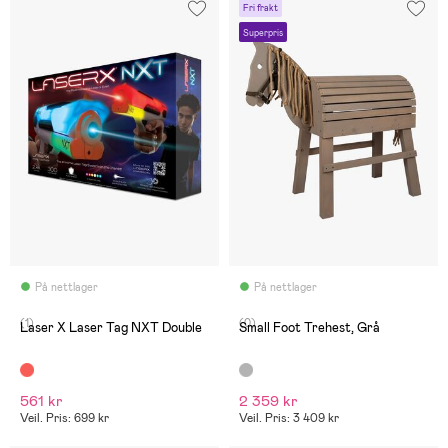
Fri frakt
Superpris
På nettlager
På nettlager
(1)
(0)
Laser X Laser Tag NXT Double
Small Foot Tre­hest, Grå
561 kr
2 359 kr
Veil. Pris: 699 kr
Veil. Pris: 3 409 kr