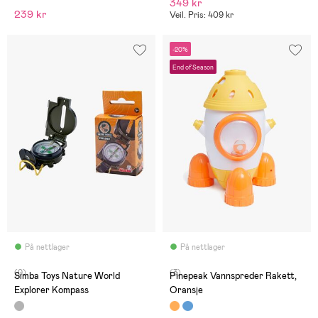
349 kr
239 kr
Veil. Pris: 409 kr
-20%
End of Season
På nettlager
På nettlager
(0)
(3)
Simba Toys Nature World
Pinepeak Vannspreder Rakett,
Explorer Kompass
Oransje