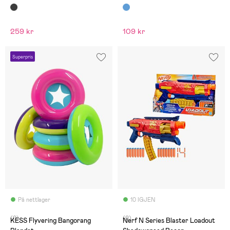
259 kr
109 kr
Superpris
På nettlager
10 IGJEN
(0)
(0)
KESS Flyvering Bangorang
Nerf N Series Blaster Loadout