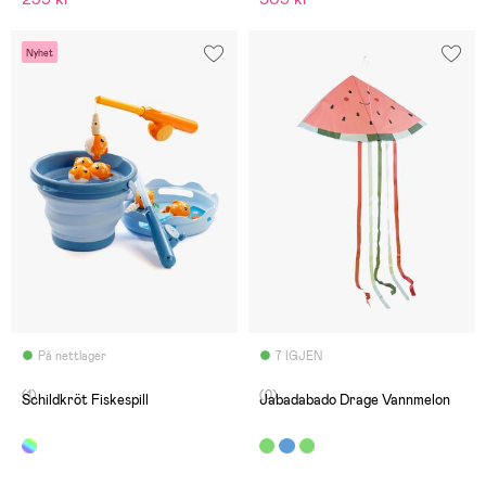
Nyhet
På nettlager
7 IGJEN
(1)
(0)
Schildkröt Fiskespill
Jabadabado Drage Vannmelon