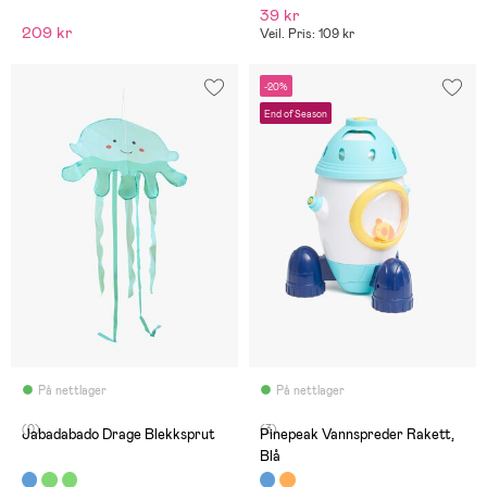
39 kr
209 kr
Veil. Pris: 109 kr
-20%
End of Season
På nettlager
På nettlager
(0)
(3)
Jabadabado Drage Blekksprut
Pinepeak Vannspreder Rakett,
Blå