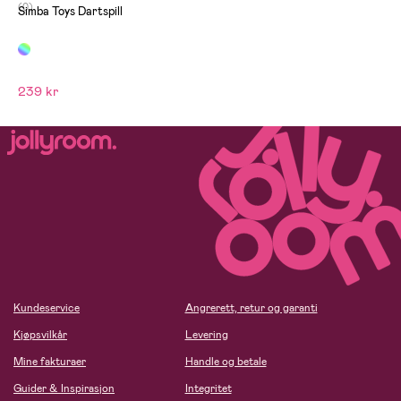
(0)
Simba Toys Dartspill
239 kr
Kundeservice
Angrerett, retur og garanti
Kjøpsvilkår
Levering
Mine fakturaer
Handle og betale
Guider & Inspirasjon
Integritet