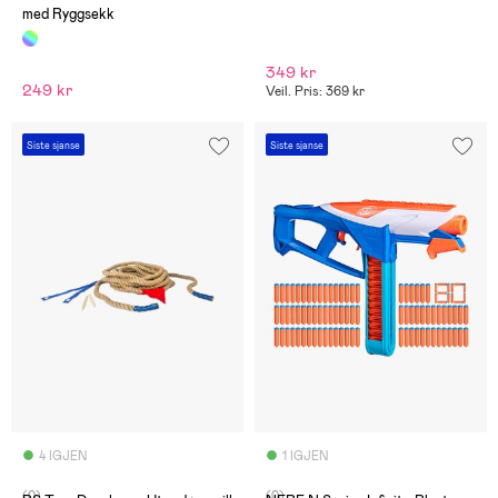
med Ryggsekk
349 kr
249 kr
Veil. Pris: 369 kr
Siste sjanse
Siste sjanse
4 IGJEN
1 IGJEN
(0)
(0)