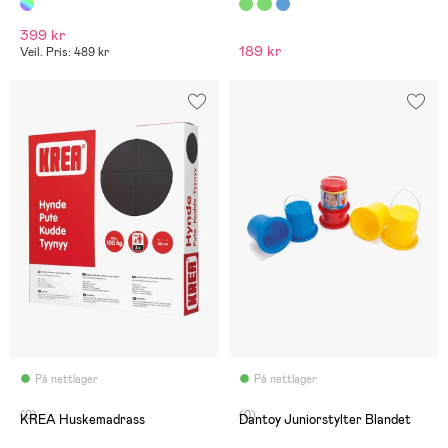
399 kr
189 kr
Veil. Pris: 489 kr
På nettlager
På nettlager
(0)
(0)
KREA Huskemadrass
Dantoy Juniorstylter Blandet