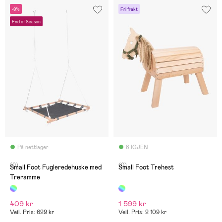
-9%
Fri frakt
End of Season
På nettlager
6 IGJEN
(0)
(0)
Small Foot Fugleredehuske med
Small Foot Tre­hest
Treramme
409 kr
1 599 kr
Veil. Pris: 629 kr
Veil. Pris: 2 109 kr