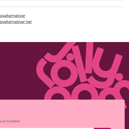
ngsalternativer
ngsalternativer her
ive fordeler!