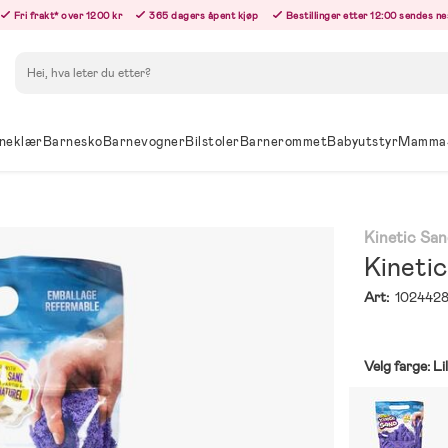
Fri frakt* over 1200 kr
365 dagers åpent kjøp
Bestillinger etter 12:00 sendes n
Søk
neklær
Barnesko
Barnevogner
Bilstoler
Barnerommet
Babyutstyr
Mamma
Kinetic Sa
Kinetic
Art:
102442
Velg farge:
Li