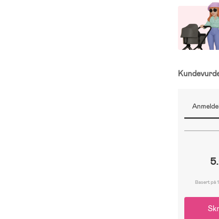
Kundevurd
Anmeldel
5
Basert på 1
Skr