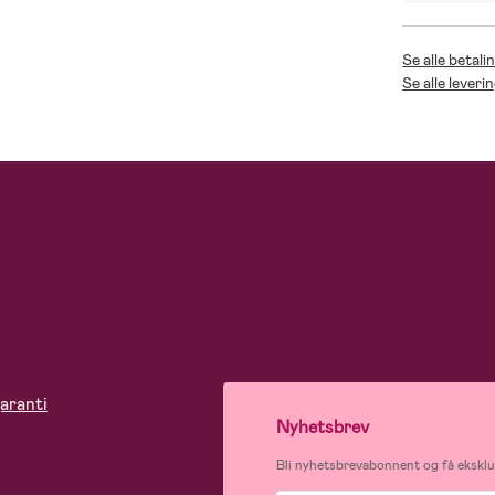
Se alle betali
Se alle leveri
aranti
Nyhetsbrev
Bli nyhetsbrevabonnent og få eksklus