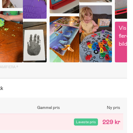
Vis 
flere 
bilder
GAMIFIERA.®
kk
Gammel pris
Ny pris
229 kr
Laveste pris