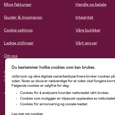
Mine fakturaer
Handle og betale
Guider & Inspirasjon
Integritet
Cookie settings
Våre butikker
Ledige stillinger
Vårt ansvar
Om oss
Du bestemmer hvilke cookies som kan brukes.
På Jollyroom.no finner du et stort utvalg av produkter til barnefamilien. Hos oss
Jollyroom og våre digitale samarbeidspartnere bruker cookies p
blant annet barnevogner, bilstoler, klær til barn og baby, produkter til mor, men
Didriksons, KidKraft, Ergobaby, Philips Avent, Neonate, Cybex, LEGO og mange 
siden. Noen av disse er nødvendige for at siden skal fungere korr
Følgende cookies er valgfrie for deg:
Cookies for å analysere hvordan nettstedet vårt brukes.
Cookies som muliggjør en tilpasset opplevelse av nettstedet
Cookies for annonsering og sosiale medier.
Les mer om cookies