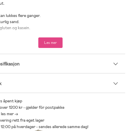
ut.
an lukkes flere ganger.
turlig sand.
 gluten og kasein.
Les mer
r: fra 3 år.
ifikasjon
k
s åpent kjøp
 over 1200 kr - gjelder för postpakke
- les mer ->
levering rett fra eget lager
ør 12:00 på hverdager - sendes allerede samme dag!