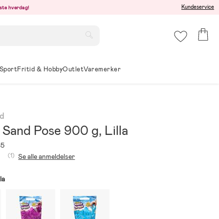
Kundeservice
este hverdag!
Sport
Fritid & Hobby
Outlet
Varemerker
nd
 Sand Pose 900 g, Lilla
85
(1)
Se alle anmeldelser
lla