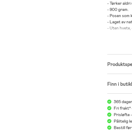
- Tørker aldri 
- 900 gram.
- Posen som k
- Laget av na
- Uten hvete,
- CE-merket.
- Anbefalt alde
- Sand.
Produktspes
Finn i butik
365 dager
Fri frakt*
Prisløfte 
Pålitelig 
Bestill f