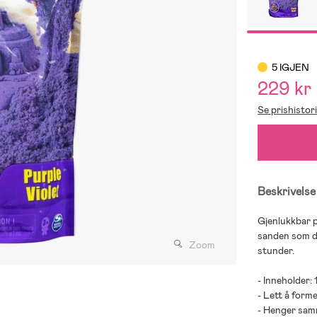
5 IGJEN
229 kr
Se prishistor
Beskrivelse
Gjenlukkbar 
sanden som du
Zoom
stunder.
- Inneholder:
- Lett å forme
- Henger samm