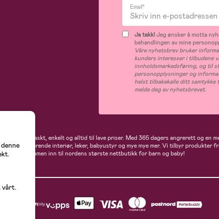
Email*
Ja takk!
Jeg ønsker å motta nyhe
behandlingen av mine personop
Våre nyhetsbrev bruker informas
kunders interesser i tilbudene v
innholdsmarkedsføring, og til s
personopplysninger og informas
helst tilbakekalle ditt samtykk
melde deg av nyhetsbrevet.
 handler du raskt, enkelt og alltid til lave priser. Med 365 dagers angrerett og en m
å denne
gder av inspirerende interiør, leker, babyustyr og mye mye mer. Vi tilbyr produkter
flere. Velkommen inn til nordens største nettbutikk for barn og baby!
ekt.
 vårt.