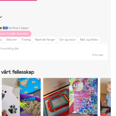
in S
Verifisert kjøper
unior Cuddle Specialist
us
Gåturer
Trening
Nøytrale farger
Dyr og natur
Mat og drikke
kjønnhet og mote
Film og litteratur
Sport
Byggesett & LEGO
Ballsport
 Pose 900 g, Blå
annlek
Elbiler & Elkjøretøy
Baby jogger
5 mo. ago
vårt fellesskap