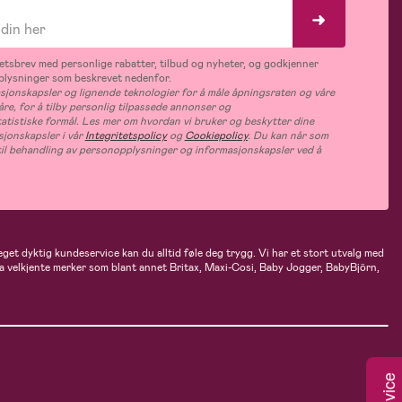
tsbrev med personlige rabatter, tilbud og nyheter, og godkjenner
plysninger som beskrevet nedenfor.
jonskapsler og lignende teknologier for å måle åpningsraten og våre
åre, for å tilby personlig tilpassede annonser og
tatistiske formål. Les mer om hvordan vi bruker og beskytter dine
jonskapsler i vår
Integritetspolicy
og
Cookiepolicy
. Du kan når som
e til behandling av personopplysninger og informasjonskapsler ved å
eget dyktig kundeservice kan du alltid føle deg trygg. Vi har et stort utvalg med
 fra velkjente merker som blant annet Britax, Maxi-Cosi, Baby Jogger, BabyBjörn,