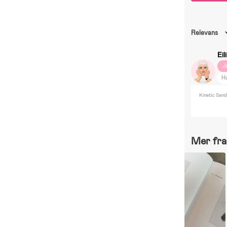
Relevans
Eil
J
H
S
Kinetic Sand
V
Mer fra 