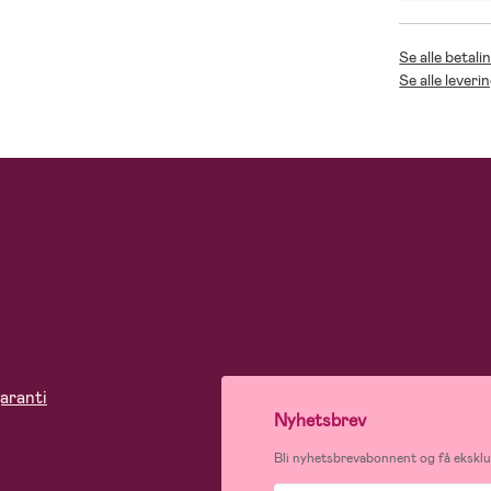
Se alle betali
Se alle leveri
aranti
Nyhetsbrev
Bli nyhetsbrevabonnent og få eksklus