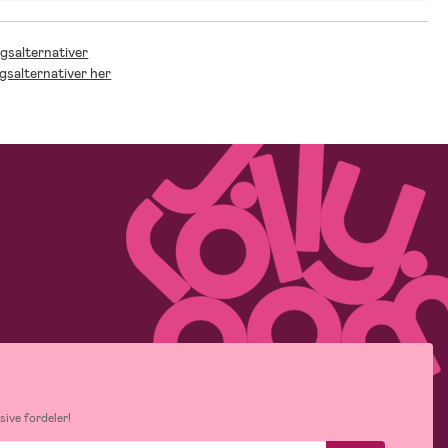
ngsalternativer
ngsalternativer her
ive fordeler!