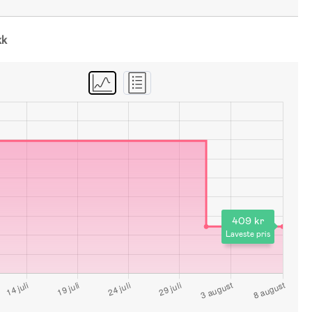
kk
409 kr
Laveste pris