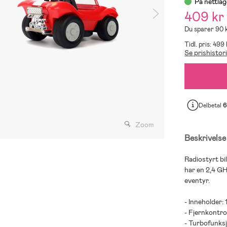
På nettlag
409 kr
Du sparer 90 
Tidl. pris: 499 
Se prishistor
Delbetal
6
Zoom
Beskrivelse
Radiostyrt bil
har en 2,4 GHz
eventyr.
- Inneholder: 1
- Fjernkontro
- Turbofunks