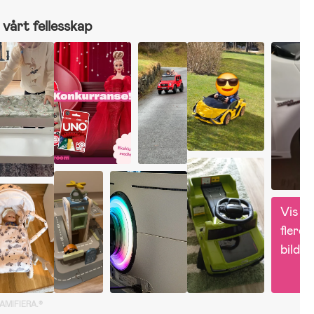
vårt fellesskap
Vis 
flere 
bilder
GAMIFIERA.®