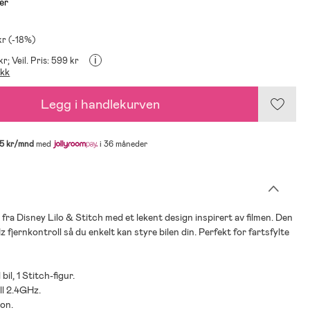
er
kr (-18%)
i
kr;
Veil. Pris: 599 kr
ikk
Legg i handlekurven
5 kr/mnd
med
i 36 måneder
 fra Disney Lilo & Stitch med et lekent design inspirert av filmen. Den
 fjernkontroll så du enkelt kan styre bilen din. Perfekt for fartsfylte
 bil, 1 Stitch-figur.
ll 2.4GHz.
jon.