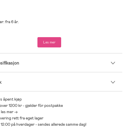
r: fra 6 år.
 ikke inkludert.
Les mer
ifikasjon
k
s åpent kjøp
 over 1200 kr - gjelder för postpakke
- les mer ->
levering rett fra eget lager
ør 12:00 på hverdager - sendes allerede samme dag!