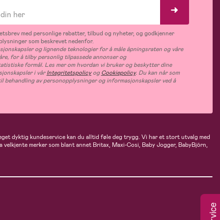
tsbrev med personlige rabatter, tilbud og nyheter, og godkjenner
plysninger som beskrevet nedenfor.
jonskapsler og lignende teknologier for å måle åpningsraten og våre
åre, for å tilby personlig tilpassede annonser og
tatistiske formål. Les mer om hvordan vi bruker og beskytter dine
jonskapsler i vår
Integritetspolicy
og
Cookiepolicy
. Du kan når som
e til behandling av personopplysninger og informasjonskapsler ved å
eget dyktig kundeservice kan du alltid føle deg trygg. Vi har et stort utvalg med
 fra velkjente merker som blant annet Britax, Maxi-Cosi, Baby Jogger, BabyBjörn,