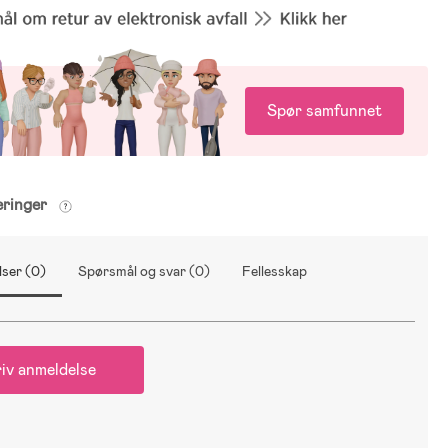
Spør samfunnet
eringer
ser (0)
Spørsmål og svar (0)
Fellesskap
iv anmeldelse