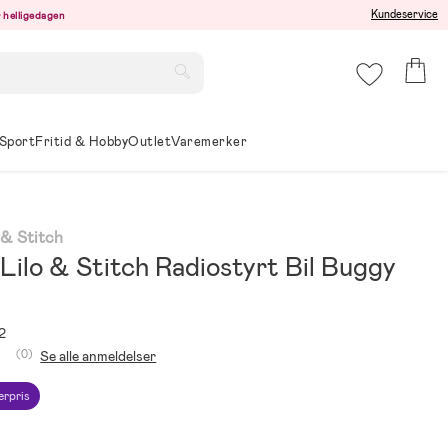
Kundeservice
er helligedagen
Sport
Fritid & Hobby
Outlet
Varemerker
 & Stitch
Lilo & Stitch Radiostyrt Bil Buggy
2
(0)
Se alle anmeldelser
erpris