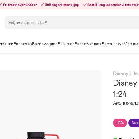
Fri frakt* over 1200 kr
365 dagers åpent kjøp
Bestill i dag, så sender vi rett ett
Søk
neklær
Barnesko
Barnevogner
Bilstoler
Barnerommet
Babyutstyr
Mamma
Disney Lilo
Disney 
1:24
Art:
1029613
-18%
Sup