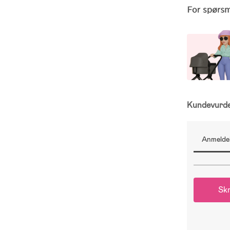
Kundevurd
Anmeldel
Skr