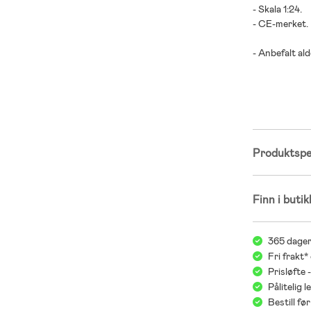
- Skala 1:24.
- CE-merket.
- Anbefalt alde
- Batterier er
Produktspes
Finn i butik
365 dager
Fri frakt*
Prisløfte 
Pålitelig 
Bestill f