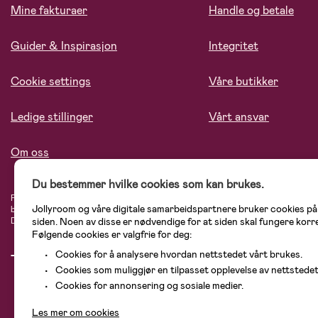
Mine fakturaer
Handle og betale
Guider & Inspirasjon
Integritet
Cookie settings
Våre butikker
Ledige stillinger
Vårt ansvar
Om oss
Du bestemmer hvilke cookies som kan brukes.
På Jollyroom.no finner du et stort utvalg av produkter til barnefamilien. Hos oss
Jollyroom og våre digitale samarbeidspartnere bruker cookies p
blant annet barnevogner, bilstoler, klær til barn og baby, produkter til mor, men
siden. Noen av disse er nødvendige for at siden skal fungere korr
Didriksons, KidKraft, Ergobaby, Philips Avent, Neonate, Cybex, LEGO og mange 
Følgende cookies er valgfrie for deg:
Cookies for å analysere hvordan nettstedet vårt brukes.
Cookies som muliggjør en tilpasset opplevelse av nettstedet
Cookies for annonsering og sosiale medier.
Les mer om cookies