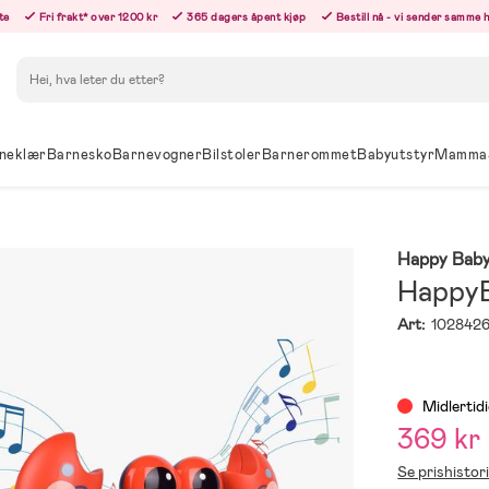
te
Fri frakt* over 1200 kr
365 dagers åpent kjøp
Bestill nå - vi sender samme 
Søk
neklær
Barnesko
Barnevogner
Bilstoler
Barnerommet
Babyutstyr
Mamma
Happy Bab
HappyB
Art:
102842
Midlertidi
369 kr
Se prishistor