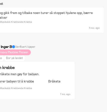
st
g gikk frem og tilbake noen turer så stoppet hjulene opp, bærre 
jelver
Musikalsk Krabbende Krabbe
5 mo. ago
 Inger B
Verifisert kjøper
roovy Playtime Pioneer
us
Bor på landet
 krabbe
råkete men gøy for babyen.
rer babyen til å krabbe
Bråkete
Musikalsk Krabbende Krabbe
7 mo. ago