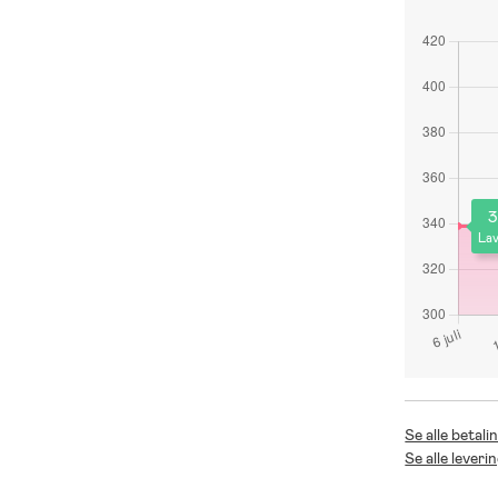
3
Lav
Se alle betali
Se alle leveri