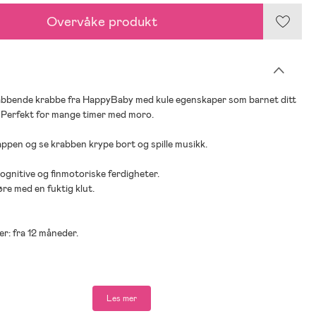
Overvåke produkt
abbende krabbe fra HappyBaby med kule egenskaper som barnet ditt
 Perfekt for mange timer med moro.
appen og se krabben krype bort og spille musikk.
kognitive og finmotoriske ferdigheter.
øre med en fuktig klut.
er: fra 12 måneder.
kludert.
Les mer