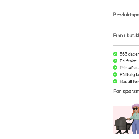
Produktspes
Finn i butik
365 dager
Fri frakt*
Prisløfte 
Pålitelig 
Bestill f