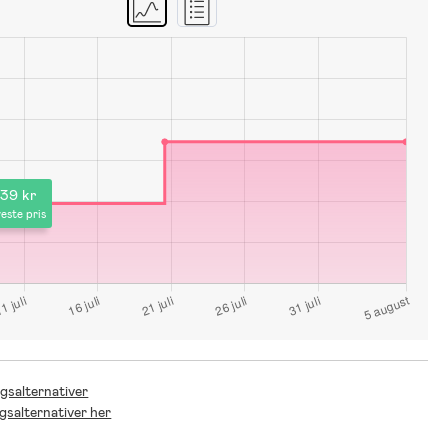
39 kr
este pris
ngsalternativer
ngsalternativer her