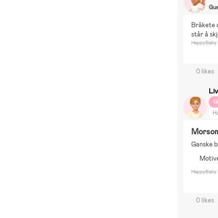
Gue
Bråkete o
står å sk
HappyBaby 
0 likes
Liv
G
H
Morsom
Ganske b
Motive
HappyBaby 
0 likes