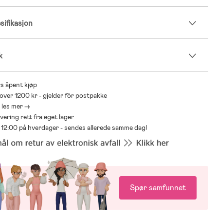
ifikasjon
k
s åpent kjøp
 over 1200 kr - gjelder för postpakke
- les mer ->
levering rett fra eget lager
ør 12:00 på hverdager - sendes allerede samme dag!
Spør samfunnet