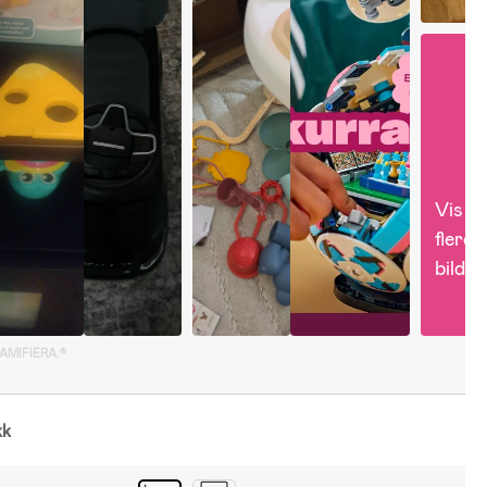
Vis 
flere 
bilder
GAMIFIERA.®
kk