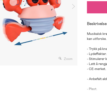
Beskrivelse
Musikalsk kr
kan utforske.
- Trykk på kn
- Lydeffekter.
Zoom
- Stimulerer 
- Lett å rengj
- CE-merket.
- Anbefalt ald
- Plast.
- Batterier in