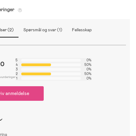
eringer
ser (2)
Spørsmål og svar (1)
Fellesskap
5
0%
.0
4
50%
3
0%
2
50%
 vurderinger
1
0%
iv anmeldelse
rina