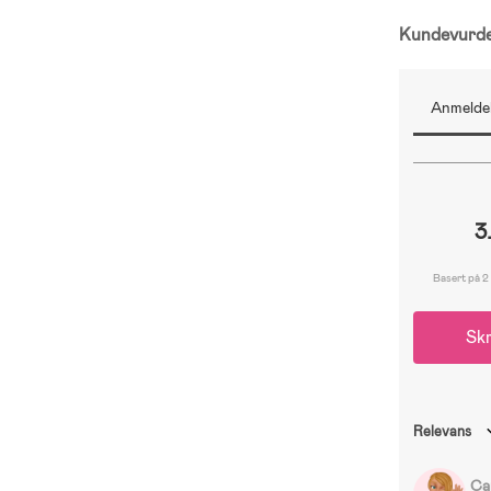
Kundevurd
Anmeldel
3
Basert på 2
Skr
Relevans
Ca