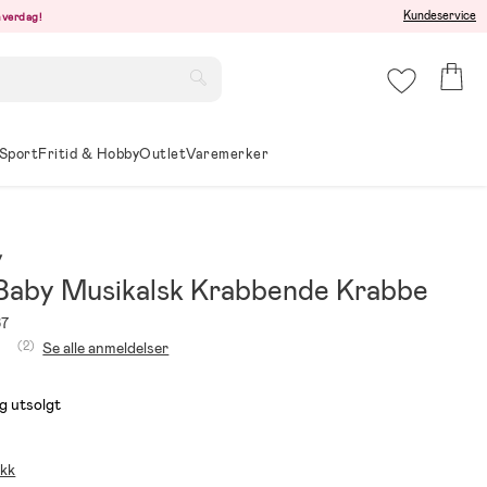
Kundeservice
hverdag!
Sport
Fritid & Hobby
Outlet
Varemerker
y
aby Musikalsk Krabbende Krabbe
67
(2)
Se alle anmeldelser
g utsolgt
ikk