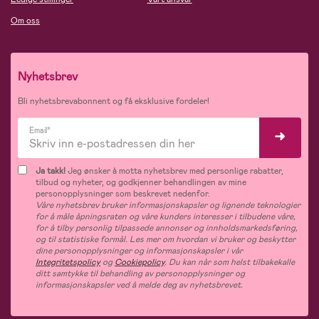
Om oss
Nyhetsbrev
Bli nyhetsbrevabonnent og få eksklusive fordeler!
Email*
Ja takk!
Jeg ønsker å motta nyhetsbrev med personlige rabatter,
tilbud og nyheter, og godkjenner behandlingen av mine
personopplysninger som beskrevet nedenfor.
Våre nyhetsbrev bruker informasjonskapsler og lignende teknologier
for å måle åpningsraten og våre kunders interesser i tilbudene våre,
for å tilby personlig tilpassede annonser og innholdsmarkedsføring,
og til statistiske formål. Les mer om hvordan vi bruker og beskytter
dine personopplysninger og informasjonskapsler i vår
Integritetspolicy
og
Cookiepolicy
. Du kan når som helst tilbakekalle
ditt samtykke til behandling av personopplysninger og
informasjonskapsler ved å melde deg av nyhetsbrevet.