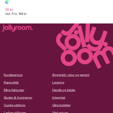
19 kr
Veil. Pris: 169 kr
Kundeservice
Angrerett, retur og garanti
Kjøpsvilkår
Levering
Mine fakturaer
Handle og betale
Guider & Inspirasjon
Integritet
Cookie settings
Våre butikker
Ledige stillinger
Vårt ansvar