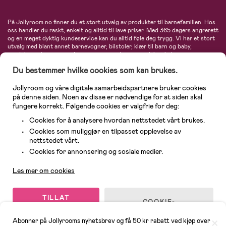
På Jollyroom.no finner du et stort utvalg av produkter til barnefamilien. Hos
oss handler du raskt, enkelt og alltid til lave priser. Med 365 dagers angrerett
og en meget dyktig kundeservice kan du alltid føle deg trygg. Vi har et stort
utvalg med blant annet barnevogner, bilstoler, klær til barn og baby,
produkter til mor, mengder av inspirerende interiør, leker, babyustyr og mye
mye mer. Vi tilbyr produkter fra velkjente merker som blant annet Britax,
Du bestemmer hvilke cookies som kan brukes.
Maxi-Cosi, Baby Jogger, BabyBjörn, Didriksons, KidKraft, Ergobaby, Philips
Avent, Neonate, Cybex, LEGO og mange flere. Velkommen inn til nordens
største nettbutikk for barn og baby!
Jollyroom og våre digitale samarbeidspartnere bruker cookies
på denne siden. Noen av disse er nødvendige for at siden skal
fungere korrekt. Følgende cookies er valgfrie for deg:
Cookies for å analysere hvordan nettstedet vårt brukes.
Cookies som muliggjør en tilpasset opplevelse av
nettstedet vårt.
Kundeservice
Cookies for annonsering og sosiale medier.
Les mer om cookies
© 2026 Jollyroom AS. Alle rettigheter reservert.
TILLAT
COOKIE-
ALLE
INNSTILLINGER
COOKIES
Abonner på Jollyrooms nyhetsbrev og få 50 kr rabatt ved kjøp over