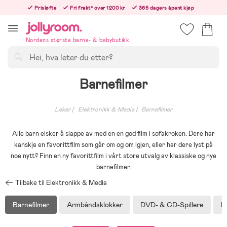
Hoppa
Prisløfte
Fri frakt* over 1200 kr
365 dagers åpent kjøp
till
Bestill nå - vi sender samme hverdag!
innehållet
Nordens største barne- & babybutikk
Søk
Barnefilmer
Leker
Elektronikk & Media
Barnefilmer
Alle barn elsker å slappe av med en en god film i sofakroken. Dere har
kanskje en favorittfilm som går om og om igjen, eller har dere lyst på
noe nytt? Finn en ny favorittfilm i vårt store utvalg av klassiske og nye
barnefilmer.
Tilbake til Elektronikk & Media
Barnefilmer
Armbåndsklokker
DVD- & CD-Spillere
H