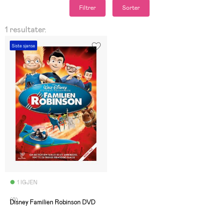
Filtrer
Sorter
1 resultater.
Siste sjanse
1 IGJEN
(0)
Disney Familien Robinson DVD