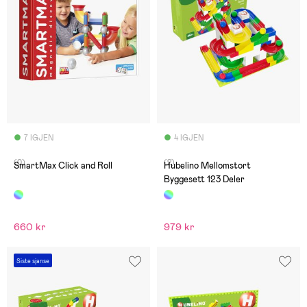
7 IGJEN
4 IGJEN
(0)
(2)
SmartMax Click and Roll
Hubelino Mellomstort
Byggesett 123 Deler
660 kr
979 kr
Siste sjanse