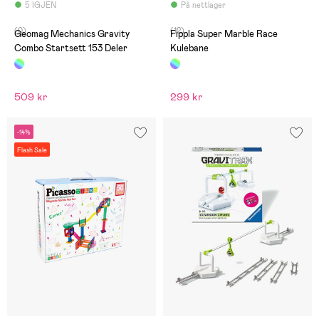
5 IGJEN
På nettlager
(0)
(12)
Geomag Mechanics Gravity
Fippla Super Marble Race
Combo Startsett 153 Deler
Kulebane
509 kr
299 kr
-14%
Flash Sale