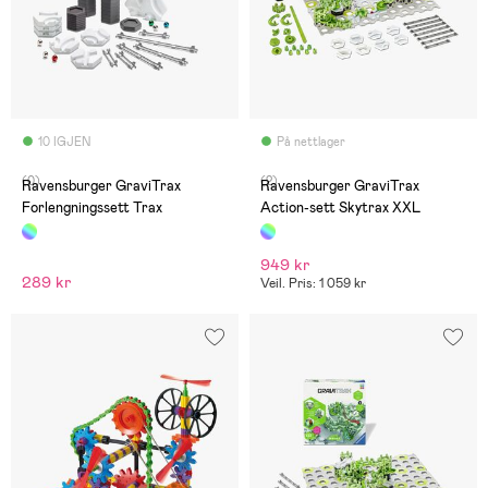
10 IGJEN
På nettlager
(0)
(2)
Ravensburger GraviTrax
Ravensburger GraviTrax
Forlengningssett Trax
Action-sett Skytrax XXL
949 kr
289 kr
Veil. Pris: 1 059 kr