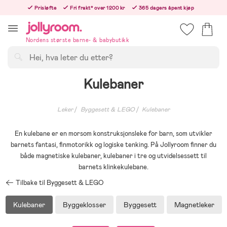
Hoppa
Prisløfte
Fri frakt* over 1200 kr
365 dagers åpent kjøp
till
Bestillinger etter 12:00 sendes neste hverdag!
innehållet
Nordens største barne- & babybutikk
Søk
Kulebaner
Leker
Byggesett & LEGO
Kulebaner
En kulebane er en morsom konstruksjonsleke for barn, som utvikler
barnets fantasi, finmotorikk og logiske tenking. På Jollyroom finner du
både magnetiske kulebaner, kulebaner i tre og utvidelsessett til
barnets klinkekulebane.
Tilbake til Byggesett & LEGO
Kulebaner
Byggeklosser
Byggesett
Magnetleker