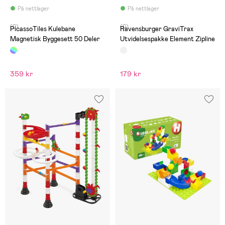
På nettlager
På nettlager
(0)
(0)
PicassoTiles Kulebane
Ravensburger GraviTrax
Magnetisk Byggesett 50 Deler
Utvidelsespakke Element Zipline
359 kr
179 kr