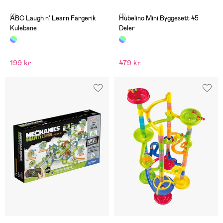
(1)
(1)
ABC Laugh n' Learn Fargerik
Hubelino Mini Byggesett 45
Kulebane
Deler
199 kr
479 kr