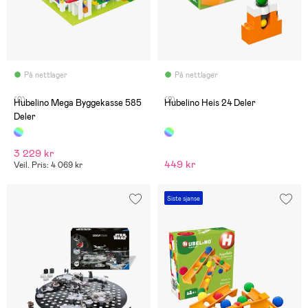
På nettlager
På nettlager
(0)
(2)
Hubelino Mega Byggekasse 585
Hubelino Heis 24 Deler
Deler
3 229 kr
449 kr
Veil. Pris: 4 069 kr
Siste sjanse