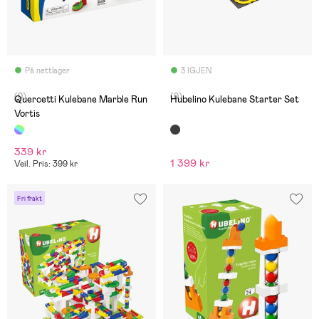
På nettlager
3 IGJEN
(0)
(0)
Quercetti Kulebane Marble Run
Hubelino Kulebane Starter Set
Vortis
339 kr
1 399 kr
Veil. Pris: 399 kr
Fri frakt