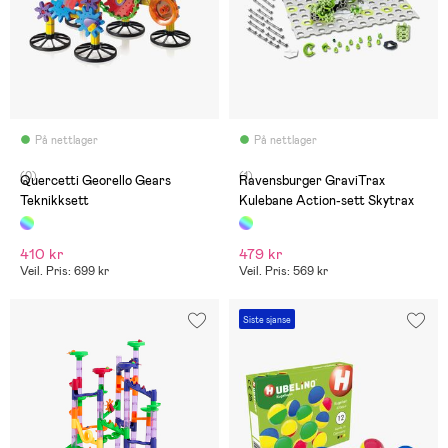
På nettlager
På nettlager
(0)
(1)
Quercetti Georello Gears
Ravensburger GraviTrax
Teknikksett
Kulebane Action-sett Skytrax
410 kr
479 kr
Veil. Pris: 699 kr
Veil. Pris: 569 kr
Siste sjanse