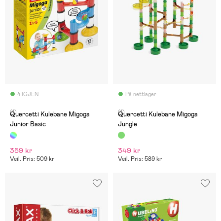
4 IGJEN
På nettlager
(1)
(1)
Quercetti Kulebane Migoga
Quercetti Kulebane Migoga
Junior Basic
Jungle
359 kr
349 kr
Veil. Pris: 509 kr
Veil. Pris: 589 kr