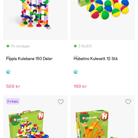
På nettlager
3 IGJEN
(1)
(0)
Fippla Kulebane 150 Deler
Hubelino Kulesett 12 Stk
529 kr
169 kr
Fri frakt