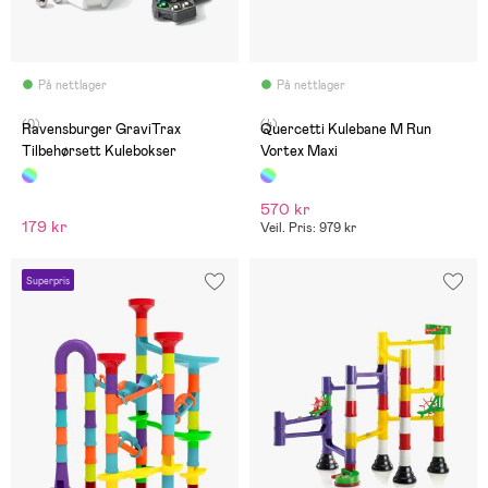
På nettlager
På nettlager
(0)
(4)
Ravensburger GraviTrax
Quercetti Kulebane M Run
Tilbehørsett Kulebokser
Vortex Maxi
570 kr
179 kr
Veil. Pris: 979 kr
Superpris