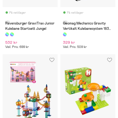
På nettlager
På nettlager
(0)
(0)
Ravensburger GraviTrax Junior
Geomag Mechanics Gravity
Kulebane Startsett Jungel
Vertikalt Kulebanesystem 183
Brikker
532 kr
329 kr
Veil. Pris: 699 kr
Veil. Pris: 509 kr