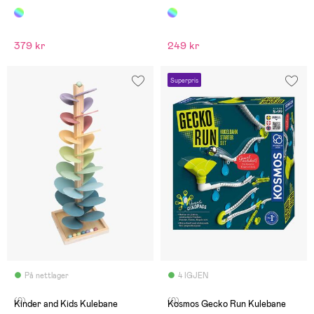
379 kr
249 kr
Superpris
På nettlager
4 IGJEN
(0)
(0)
Kinder and Kids Kulebane
Kosmos Gecko Run Kulebane