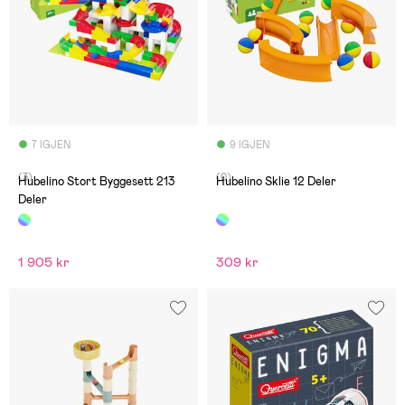
7 IGJEN
9 IGJEN
(3)
(0)
Hubelino Stort Byggesett 213
Hubelino Sklie 12 Deler
Deler
1 905 kr
309 kr