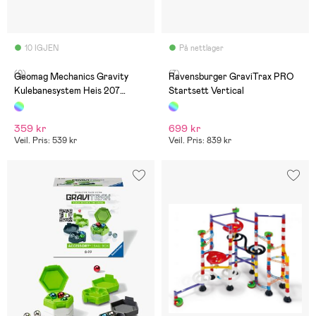
10 IGJEN
På nettlager
(0)
(7)
Geomag Mechanics Gravity
Ravensburger GraviTrax PRO
Kulebanesystem Heis 207
Startsett Vertical
Brikker
359 kr
699 kr
Veil. Pris: 539 kr
Veil. Pris: 839 kr