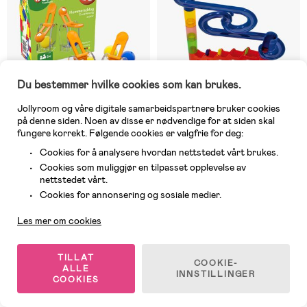
Du bestemmer hvilke cookies som kan brukes.
Jollyroom og våre digitale samarbeidspartnere bruker cookies
på denne siden. Noen av disse er nødvendige for at siden skal
fungere korrekt. Følgende cookies er valgfrie for deg:
Cookies for å analysere hvordan nettstedet vårt brukes.
5 IGJEN
På nettlager
Cookies som muliggjør en tilpasset opplevelse av
(0)
(0)
nettstedet vårt.
Hubelino Gravitasjonshammer 6
Noris Mega Run Dominospill med
Kundeservice
Deler
Kulebane
Cookies for annonsering og sosiale medier.
Les mer om cookies
369 kr
299 kr
Veil. Pris: 479 kr
TILLAT
COOKIE-
ALLE
INNSTILLINGER
COOKIES
1
/
2