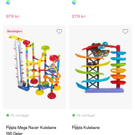
979 kr
279 kr
Bestselgere
På nettlager
På nettlager
(5)
(13)
Fippla Mega Racer Kulebane
Fippla Kulebane
195 Deler