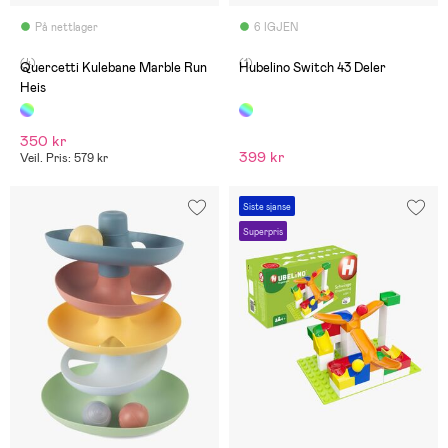
På nettlager
6 IGJEN
(4)
(1)
Quercetti Kulebane Marble Run
Hubelino Switch 43 Deler
Heis
350 kr
399 kr
Veil. Pris: 579 kr
Siste sjanse
Superpris