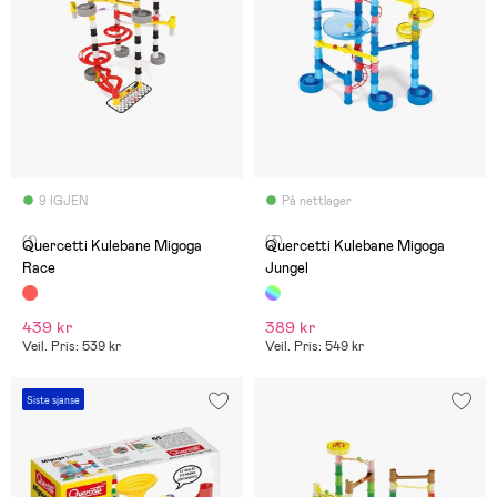
9 IGJEN
På nettlager
(1)
(3)
Quercetti Kulebane Migoga
Quercetti Kulebane Migoga
Race
Jungel
439 kr
389 kr
Veil. Pris: 539 kr
Veil. Pris: 549 kr
Siste sjanse