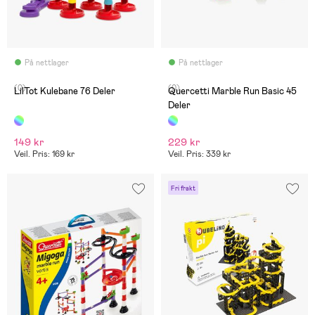
På nettlager
På nettlager
(0)
(0)
LilTot Kulebane 76 Deler
Quercetti Marble Run Basic 45
Deler
149 kr
229 kr
Veil. Pris: 169 kr
Veil. Pris: 339 kr
Fri frakt