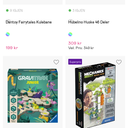
9 IGJEN
3 IGJEN
(0)
(2)
Dantoy Fairytales Kulebane
Hubelino Huske 46 Deler
309 kr
199 kr
Veil. Pris: 349 kr
Superpris