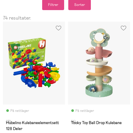
Filtrer
Sorter
74 resultater.
På nettlager
På nettlager
(0)
(4)
Hubelino Kulebaneelementsett
Tooky Toy Ball Drop Kulebane
128 Deler