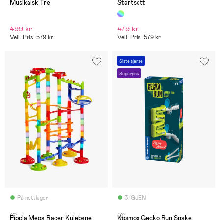
Musikalsk Tre
Startsett
499 kr
479 kr
Veil. Pris: 579 kr
Veil. Pris: 579 kr
Siste sjanse
Superpris
På nettlager
3 IGJEN
(2)
(0)
Fippla Mega Racer Kulebane
Kosmos Gecko Run Snake