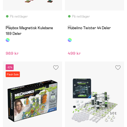
På nettlager
På nettlager
(0)
(1)
Playbox Magnetisk Kulebane
Hubelino Twister 44 Deler
189 Deler
989 kr
499 kr
-10%
Flash Sale