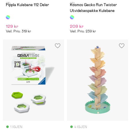
(3)
(0)
Fippla Kulebane 112 Deler
Kosmos Gecko Run Twister
Utvidelsespakke Kulebane
129 kr
209 kr
Veil. Pris: 319 kr
Veil. Pris: 239 kr
1 IGJEN
4 IGJEN