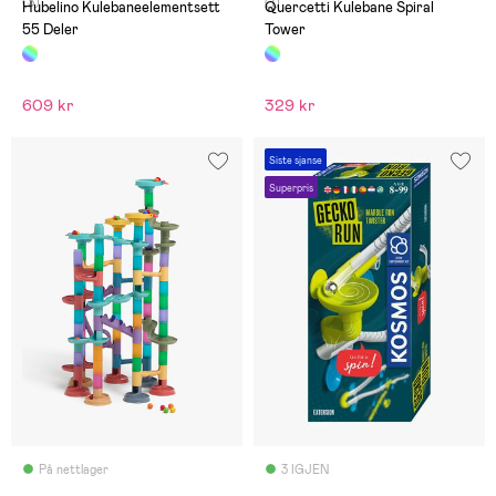
(3)
(1)
Hubelino Kulebaneelementsett
Quercetti Kulebane Spiral
55 Deler
Tower
609 kr
329 kr
Siste sjanse
Superpris
På nettlager
3 IGJEN