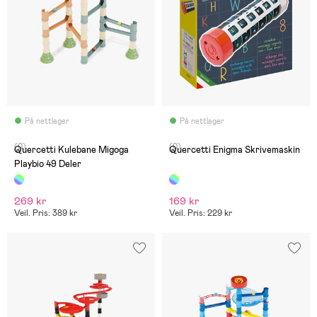
På nettlager
På nettlager
(0)
(0)
Quercetti Kulebane Migoga
Quercetti Enigma Skrivemaskin
Playbio 49 Deler
269 kr
169 kr
Veil. Pris: 389 kr
Veil. Pris: 229 kr