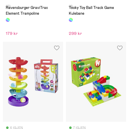
(0)
(1)
Ravensburger GraviTrax
Tooky Toy Ball Track Game
Element Trampoline
Kulebane
179 kr
299 kr
6 IGJEN
7 IGJEN