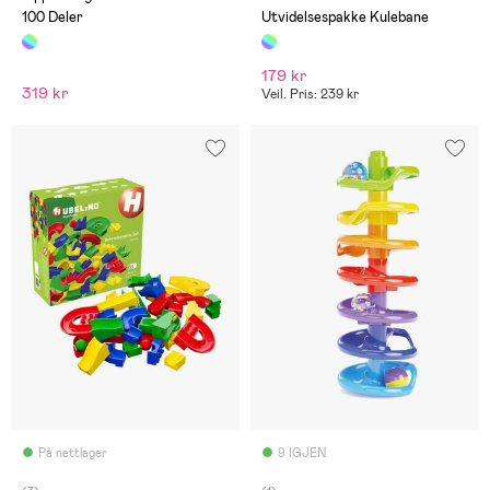
100 Deler
Utvidelsespakke Kulebane
179 kr
319 kr
Veil. Pris: 239 kr
På nettlager
9 IGJEN