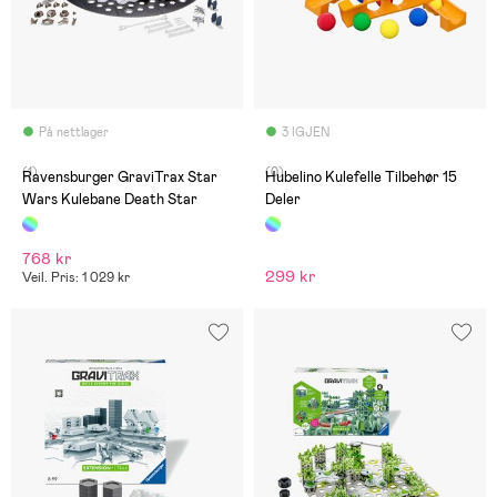
På nettlager
3 IGJEN
(1)
(0)
Ravensburger GraviTrax Star
Hubelino Kulefelle Tilbehør 15
Wars Kulebane Death Star
Deler
768 kr
299 kr
Veil. Pris: 1 029 kr