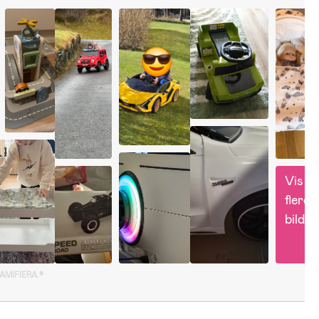
Vis 
flere 
bilder
GAMIFIERA.®