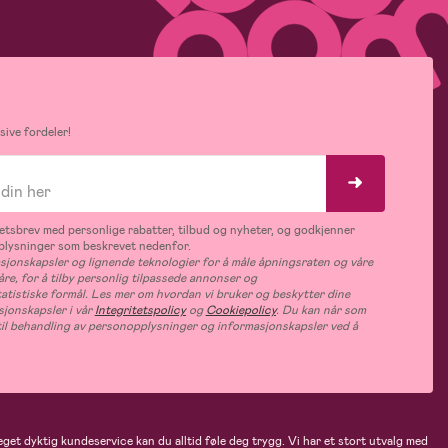
ive fordeler!
tsbrev med personlige rabatter, tilbud og nyheter, og godkjenner
plysninger som beskrevet nedenfor.
jonskapsler og lignende teknologier for å måle åpningsraten og våre
åre, for å tilby personlig tilpassede annonser og
tatistiske formål. Les mer om hvordan vi bruker og beskytter dine
jonskapsler i vår
Integritetspolicy
og
Cookiepolicy
. Du kan når som
e til behandling av personopplysninger og informasjonskapsler ved å
eget dyktig kundeservice kan du alltid føle deg trygg. Vi har et stort utvalg med