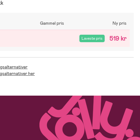
kk
Gammel pris
Ny pris
519 kr
Laveste pris
ngsalternativer
ngsalternativer her