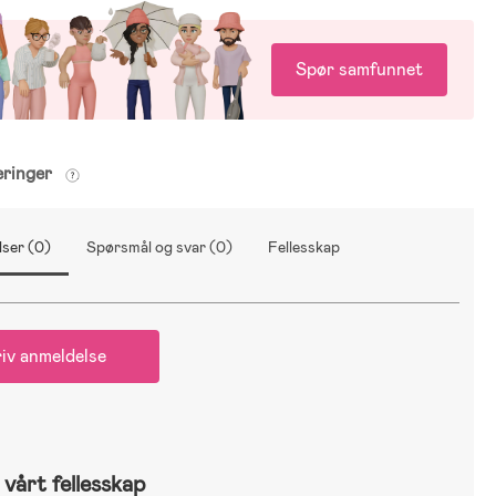
Spør samfunnet
eringer
ser (0)
Spørsmål og svar (0)
Fellesskap
iv anmeldelse
vårt fellesskap