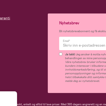
aranti
Nyhetsbrev
Bli nyhetsbrevabonnent og få eksklus
Email*
Ja takk!
Jeg ønsker å motta nyhe
behandlingen av mine personop
Våre nyhetsbrev bruker informas
kunders interesser i tilbudene v
innholdsmarkedsføring, og til s
personopplysninger og informas
helst tilbakekalle ditt samtykk
melde deg av nyhetsbrevet.
 handler du raskt, enkelt og alltid til lave priser. Med 365 dagers angrerett og en m