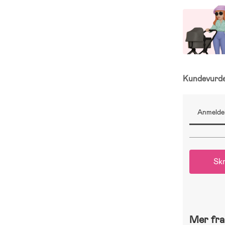
Kundevurd
Anmeldel
Skr
Mer fra 