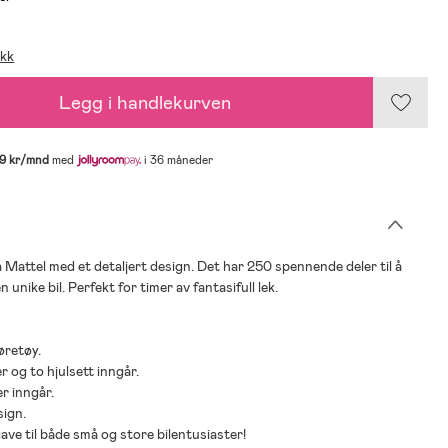
ikk
Legg i handlekurven
9 kr/mnd
med
i 36 måneder
 Mattel med et detaljert design. Det har 250 spennende deler til å
 unike bil. Perfekt for timer av fantasifull lek.
øretøy.
r og to hjulsett inngår.
er inngår.
sign.
gave til både små og store bilentusiaster!