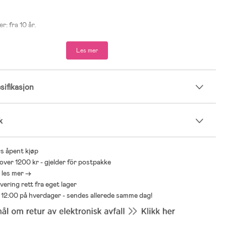
r: fra 10 år.
Les mer
ifikasjon
k
s åpent kjøp
 over 1200 kr - gjelder för postpakke
- les mer ->
levering rett fra eget lager
ør 12:00 på hverdager - sendes allerede samme dag!