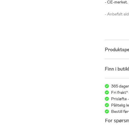
- CE-merket.
- Anbefalt alde
- Metall.
Produktspes
Finn i butik
365 dager
Fri frakt*
Prisløfte 
Pålitelig 
Bestill f