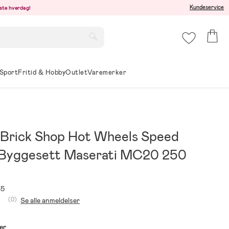
Kundeservice
este hverdag!
Sport
Fritid & Hobby
Outlet
Varemerker
 Brick Shop Hot Wheels Speed
 Byggesett Maserati MC20 250
85
(0)
Se alle anmeldelser
er