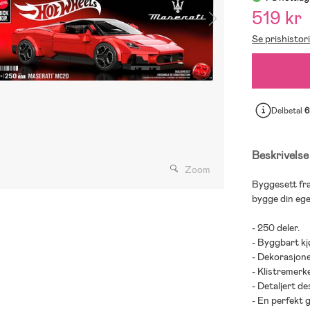
519 kr
Se prishistor
Delbetal
6
Beskrivelse
Zoom
Byggesett fra
bygge din egen
- 250 deler.
- Byggbart kj
- Dekorasjone
- Klistremerk
- Detaljert de
- En perfekt 