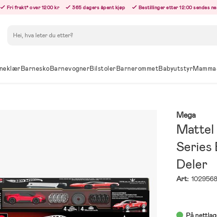
Fri frakt* over 1200 kr
365 dagers åpent kjøp
Bestillinger etter 12:00 sendes n
Søk
neklær
Barnesko
Barnevogner
Bilstoler
Barnerommet
Babyutstyr
Mamma
Mega
Mattel
Series
Deler
Art:
102956
På nettlag