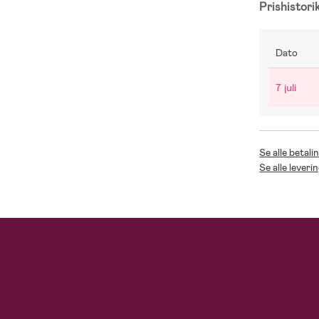
Prishistori
Dato
7 juli
Se alle betali
Se alle leveri