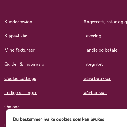
Kundeservice
Angrerett, retur og g
Kjøpsvilkår
Levering
Mine fakturaer
Handle og betale
Guider & Inspirasjon
Integritet
Cookie settings
Våre butikker
Ledige stillinger
Vårt ansvar
Om oss
Du bestemmer hvilke cookies som kan brukes.
På Jollyroom.no finner du et stort utvalg av produkter til barnefamilien. Hos oss