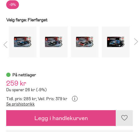
-9%
Velg farge:
Flerfarget
På nettlager
259 kr
Du sparer 26 kr (-9%)
i
Tidl. pris: 285 kr;
Veil. Pris: 379 kr
Se prishistorikk
Legg i handlekurven