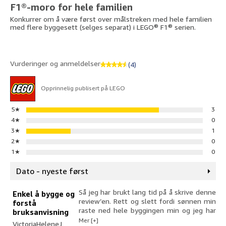
F1®-moro for hele familien
Konkurrer om å være først over målstreken med hele familien
med flere byggesett (selges separat) i LEGO® F1® serien.
Vurderinger og anmeldelser
(4)
Opprinnelig publisert på LEGO
5
★
3
4
★
0
3
★
1
2
★
0
1
★
0
Dato - nyeste først
Så jeg har brukt lang tid på å skrive denne
Enkel å bygge og
review’en. Rett og slett fordi sønnen min
forstå
raste ned hele byggingen min og jeg har
bruksanvisning
ikke hatt tid til å gjøre den på nytt.
Mer [+]
VictoriaHeleneJ