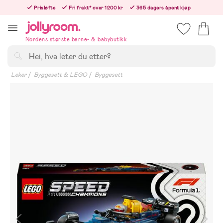
Hoppa
Prisløfte
Fri frakt* over 1200 kr
365 dagers åpent kjøp
till
Bestill i dag, så sender vi rett etter helligedagen
innehållet
Nordens største barne- & babybutikk
Søk
Leker
Byggesett & LEGO
Byggesett