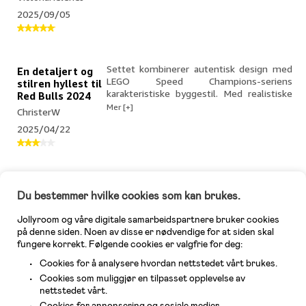
Pakningen er standard som for all Lego.
2025/09/05
Stabil og fin. Detaljene på bilen er rå.
Kjempe kule detaljer. Veldig enkel
bruksanvisning. Men dessverre ikke hatt
muligheten til å bygge den opp enda
Settet kombinerer autentisk design med
En detaljert og
LEGO Speed Champions-seriens
stilren hyllest til
karakteristiske byggestil. Med realistiske
Red Bulls 2024
detaljer som frontvinge, bakvinge og
Mer [+]
ChristerW
aerodynamiske linjer, gir modellen et
2025/04/22
troverdig inntrykk av den ekte RB20.
Byggeopplevelsen er tilfredsstillende
uten å være for komplisert, noe som gjør
det til et flott sett for både unge
bilentusiaster og voksne samlere. Alt i alt
Fantastisk kolleksjons ting. Lett å sette
Kul man cave
er dette et imponerende lite sett som
Du bestemmer hvilke cookies som kan brukes.
sammen samtidig som den er detaljert
dekor
fanger essensen av moderne Formel 1.
med klistremerker. Hvis du er en F1 fan-
JoannaH
Jollyroom og våre digitale samarbeidspartnere bruker cookies
dette her må ende opp i hylla di!
Mer [+]
på denne siden. Noen av disse er nødvendige for at siden skal
2025/02/22
fungere korrekt. Følgende cookies er valgfrie for deg:
Cookies for å analysere hvordan nettstedet vårt brukes.
Cookies som muliggjør en tilpasset opplevelse av
Når pakken kom så ble jeg litt overrasket.
Søt og lite
nettstedet vårt.
Trodde produktet var større. Den var
prosjekt en rolig
Cookies for annonsering og sosiale medier.