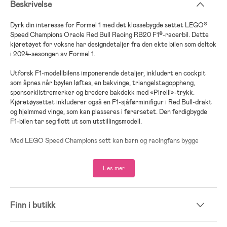
Beskrivelse
Dyrk din interesse for Formel 1 med det klossebygde settet LEGO®
Speed Champions Oracle Red Bull Racing RB20 F1®-racerbil. Dette
kjøretøyet for voksne har designdetaljer fra den ekte bilen som deltok
i 2024-sesongen av Formel 1.
Utforsk F1-modellbilens imponerende detaljer, inkludert en cockpit
som åpnes når bøylen løftes, en bakvinge, triangelstagoppheng,
sponsorklistremerker og bredere bakdekk med «Pirelli»-trykk.
Kjøretøysettet inkluderer også en F1-sjåførminifigur i Red Bull-drakt
og hjelmmed vinge, som kan plasseres i førersetet. Den ferdigbygde
F1-bilen tar seg flott ut som utstillingsmodell.
Med LEGO Speed Champions sett kan barn og racingfans bygge
modeller av noen av verdens mest ikoniske kjøretøy, inkludert andre
Formel 1-biler (selges separat) fra 2024-mesterskapsesongen. Hvert
Les mer
kjøretøysett kan bygges ved hjelp av trykte byggeinstruksjoner eller
LEGO Builder appen, som gir deg og familien en gøyal byggeopplevelse.
F1® Red Bull-kjøretøy for voksne – en byggbar LEGO® Speed
Finn i butikk
Champions Oracle Red Bull Racing RB20 F1-racerbil for fans av Red
Bull og Formel 1