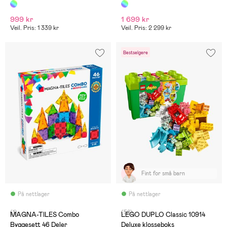
999 kr
1 699 kr
Veil. Pris: 1 339 kr
Veil. Pris: 2 299 kr
Bestselgere
Fint for små barn
På nettlager
På nettlager
(1)
(58)
MAGNA-TILES Combo
LEGO DUPLO Classic 10914
Byggesett 46 Deler
Deluxe klosseboks