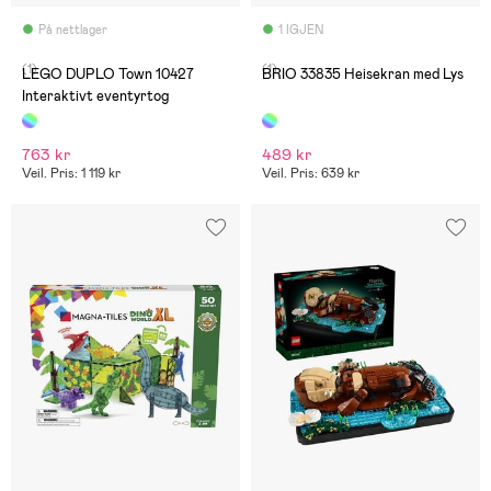
På nettlager
1 IGJEN
(1)
(1)
LEGO DUPLO Town 10427
BRIO 33835 Heisekran med Lys
Interaktivt eventyrtog
763 kr
489 kr
Veil. Pris: 1 119 kr
Veil. Pris: 639 kr