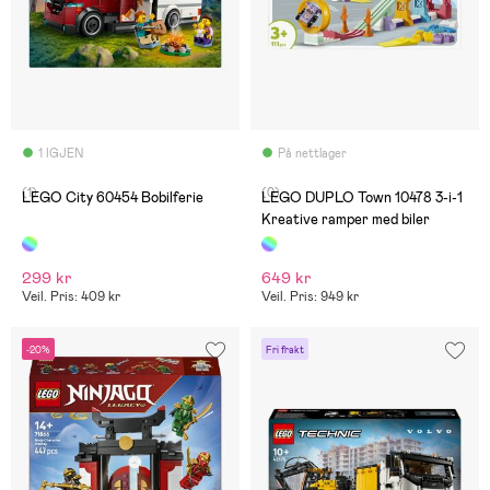
1 IGJEN
På nettlager
(1)
(0)
LEGO City 60454 Bobilferie
LEGO DUPLO Town 10478 3-i-1
Kreative ramper med biler
299 kr
649 kr
Veil. Pris: 409 kr
Veil. Pris: 949 kr
-20%
Fri frakt