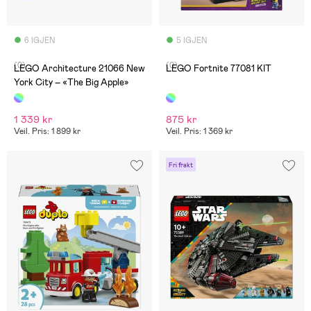
6 IGJEN
5 IGJEN
(0)
(0)
LEGO Architecture 21066 New
LEGO Fortnite 77081 KIT
York City – «The Big Apple»
1 339 kr
875 kr
Veil. Pris: 1 899 kr
Veil. Pris: 1 369 kr
Fri frakt