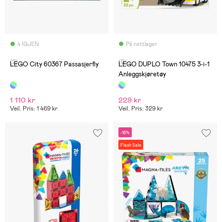
4 IGJEN
På nettlager
(2)
(0)
LEGO City 60367 Passasjerfly
LEGO DUPLO Town 10475 3-i-1
Anleggskjøretøy
1 110 kr
229 kr
Veil. Pris: 1 469 kr
Veil. Pris: 329 kr
-16%
Flash Sale