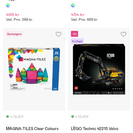
469 kr
454 kr
Veil. Pris: 599 kr
Veil. Pris: 669 kr
Bestselgere
-9%
Fri frakt
4 IGJEN
4 IGJEN
(4)
(0)
MAGNA-TILES Clear Colours
LEGO Technic 42215 Volvo