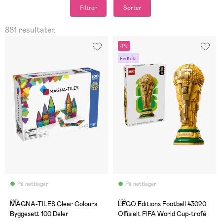
Filtrer
Sorter
881 resultater.
-7%
Fri frakt
På nettlager
På nettlager
(11)
(0)
MAGNA-TILES Clear Colours
LEGO Editions Football 43020
Byggesett 100 Deler
Offisielt FIFA World Cup-trofé