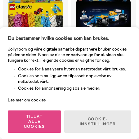
Du bestemmer hvilke cookies som kan brukes.
Jollyroom og våre digitale samarbeidspartnere bruker cookies
på denne siden. Noen av disse er nødvendige for at siden skal
fungere korrekt. Følgende cookies er valgfrie for deg:
Cookies for å analysere hvordan nettstedet vårt brukes.
På nettlager
10 IGJEN
Cookies som muliggjør en tilpasset opplevelse av
(0)
(2)
nettstedet vårt.
LEGO Classic 11045
LEGO Icons 10353 Williams
Kundeservice
Kreativitetssett med fargerike
Racing FW14B og Nigel Mansell
Cookies for annonsering og sosiale medier.
klosser
Les mer om cookies
786 kr
494 kr
Veil. Pris: 1 119 kr
TILLAT
COOKIE-
ALLE
INNSTILLINGER
COOKIES
1
/
15