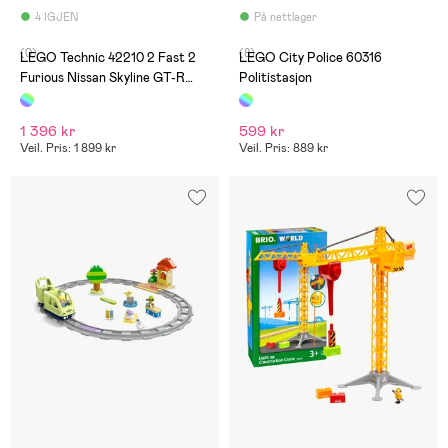
4 IGJEN
På nettlager
(0)
(8)
LEGO Technic 42210 2 Fast 2
LEGO City Police 60316
Furious Nissan Skyline GT-R
Politistasjon
R34-bil
1 396 kr
599 kr
Veil. Pris: 1 899 kr
Veil. Pris: 889 kr