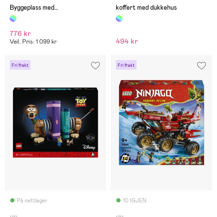
Byggeplass med
koffert med dukkehus
anleggsmaskiner
776 kr
494 kr
Veil. Pris: 1 099 kr
Fri frakt
Fri frakt
På nettlager
10 IGJEN