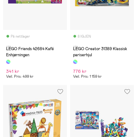
På nettlager
8 IGJEN
(0)
(0)
LEGO Friends 42684 Kafé
LEGO Creator 31389 Klassisk
Enhjørningen
pariserhjul
341 kr
776 kr
Veil. Pris: 499 kr
Veil. Pris: 1 159 kr