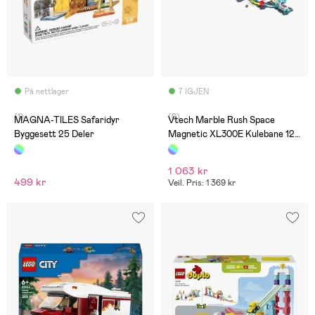
På nettlager
7 IGJEN
(1)
(0)
MAGNA-TILES Safaridyr
Vtech Marble Rush Space
Byggesett 25 Deler
Magnetic XL300E Kulebane 120
Deler
1 063 kr
499 kr
Veil. Pris: 1 369 kr