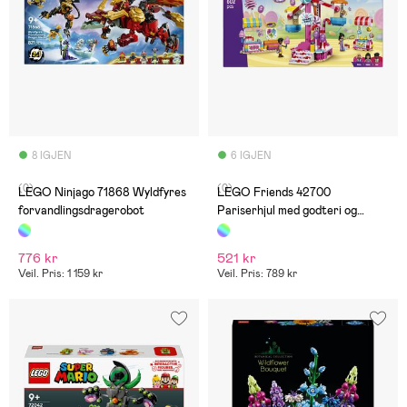
8 IGJEN
6 IGJEN
(0)
(0)
LEGO Ninjago 71868 Wyldfyres
LEGO Friends 42700
forvandlingsdragerobot
Pariserhjul med godteri og
cupcaker
776 kr
521 kr
Veil. Pris: 1 159 kr
Veil. Pris: 789 kr