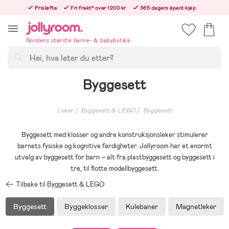
Hoppa
Prisløfte
Fri frakt* over 1200 kr
365 dagers åpent kjøp
till
Bestillinger etter 12:00 sendes neste hverdag!
innehållet
Nordens største barne- & babybutikk
Søk
Byggesett
Leker
Byggesett & LEGO
Byggesett
Byggesett med klosser og andre konstruksjonsleker stimulerer
barnets fysiske og kognitive ferdigheter. Jollyroom har et enormt
utvalg av byggesett for barn – alt fra plastbyggesett og byggesett i
tre, til flotte modellbyggesett.
Tilbake til Byggesett & LEGO
Byggesett
Byggeklosser
Kulebaner
Magnetleker