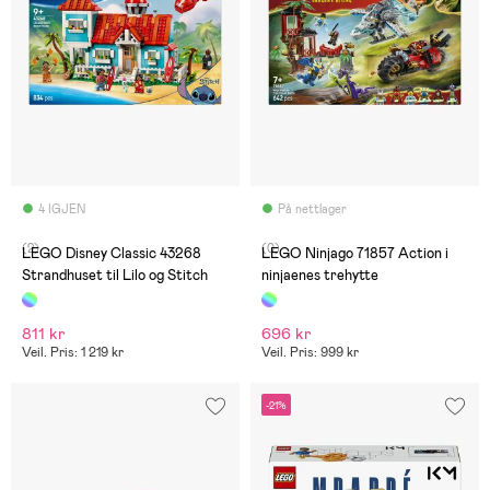
4 IGJEN
På nettlager
(2)
(0)
LEGO Disney Classic 43268
LEGO Ninjago 71857 Action i
Strandhuset til Lilo og Stitch
ninjaenes trehytte
811 kr
696 kr
Veil. Pris: 1 219 kr
Veil. Pris: 999 kr
-21%