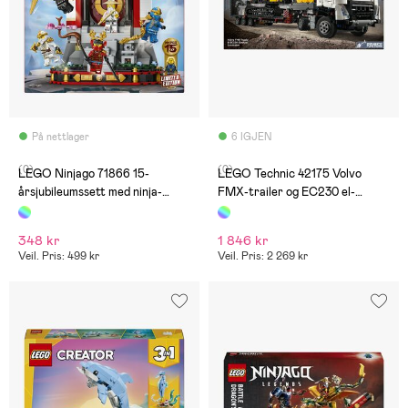
På nettlager
6 IGJEN
(0)
(0)
LEGO Ninjago 71866 15-
LEGO Technic 42175 Volvo
årsjubileumssett med ninja-
FMX-trailer og EC230 el-
figurer
gravemaskin
348 kr
1 846 kr
Veil. Pris: 499 kr
Veil. Pris: 2 269 kr