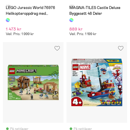
(0)
(0)
LEGO Jurassic World 76976
MAGNA-TILES Castle Deluxe
Helikopteroppdrag med
Byggesett 48 Deler
spinosaurus og quetzalcoatlus
1 473 kr
889 kr
Veil. Pris: 1 999 kr
Veil. Pris: 1 199 kr
På nettlager
På nettlager