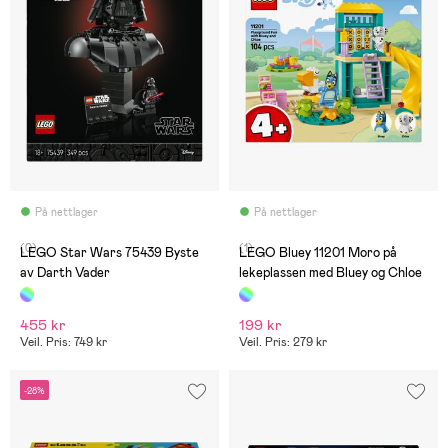
På nettlager
På nettlager
(0)
(1)
LEGO Star Wars 75439 Byste
LEGO Bluey 11201 Moro på
av Darth Vader
lekeplassen med Bluey og Chloe
455 kr
199 kr
Veil. Pris: 749 kr
Veil. Pris: 279 kr
-28%