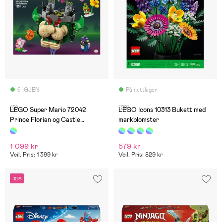
6 IGJEN
På nettlager
(0)
(29)
LEGO Super Mario 72042
LEGO Icons 10313 Bukett med
Prince Florian og Castle
markblomster
Bowser
1 099 kr
579 kr
Veil. Pris: 1 399 kr
Veil. Pris: 829 kr
-10%