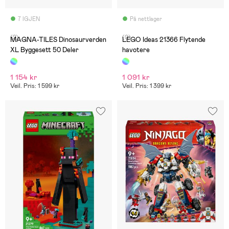
7 IGJEN
På nettlager
(2)
(0)
MAGNA-TILES Dinosaurverden
LEGO Ideas 21366 Flytende
XL Byggesett 50 Deler
havotere
1 154 kr
1 091 kr
Veil. Pris: 1 599 kr
Veil. Pris: 1 399 kr