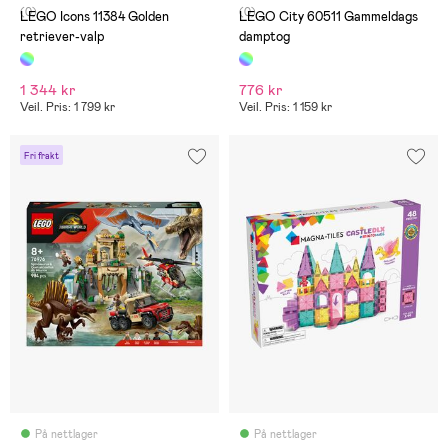
(0)
(0)
LEGO Icons 11384 Golden
LEGO City 60511 Gammeldags
retriever-valp
damptog
1 344 kr
776 kr
Veil. Pris: 1 799 kr
Veil. Pris: 1 159 kr
Fri frakt
På nettlager
På nettlager