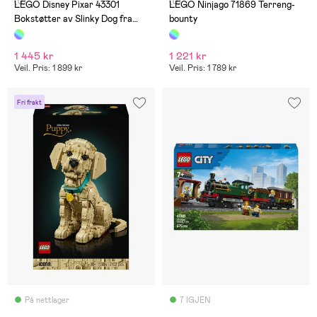
(0)
(0)
LEGO Disney Pixar 43301
LEGO Ninjago 71869 Terreng-
Bokstøtter av Slinky Dog fra
bounty
Toy Story
1 445 kr
1 221 kr
Veil. Pris: 1 899 kr
Veil. Pris: 1 789 kr
Fri frakt
På nettlager
7 IGJEN