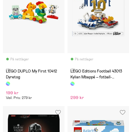
På nettlager
På nettlager
(6)
(0)
LEGO DUPLO My First 10412
LEGO Editions Football 43013
Dyretog
Kylian Mbappé – fotball-
høydepunkter
199 kr
299 kr
Veil. Pris: 279 kr