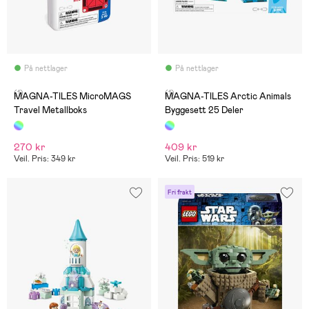
På nettlager
På nettlager
(1)
(1)
MAGNA-TILES MicroMAGS
MAGNA-TILES Arctic Animals
Travel Metallboks
Byggesett 25 Deler
270 kr
409 kr
Veil. Pris: 349 kr
Veil. Pris: 519 kr
Fri frakt