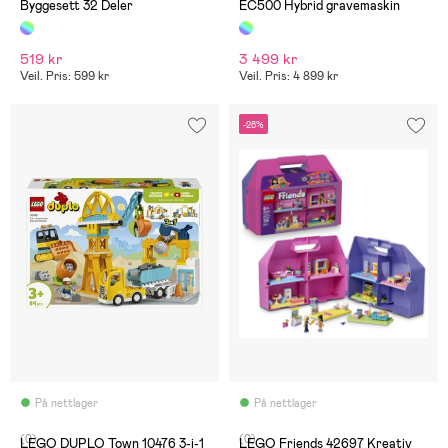
Byggesett 32 Deler
EC500 Hybrid gravemaskin
519 kr
3 499 kr
Veil. Pris: 599 kr
Veil. Pris: 4 899 kr
-28%
På nettlager
På nettlager
(0)
(0)
LEGO DUPLO Town 10476 3-i-1
LEGO Friends 42697 Kreativ