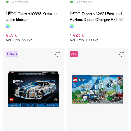
På nettlager
På nettlager
(39)
(0)
LEGO Classic 10698 Kreative
LEGO Technic 42231 Fast and
store klosser
Furious Dodge Charger R/T-bil
459 kr
1 423 kr
Veil. Pris: 669 kr
Veil. Pris: 1 999 kr
Fri frakt
-17%