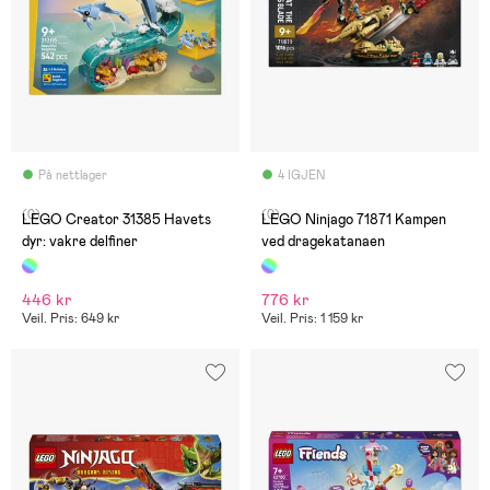
På nettlager
4 IGJEN
(0)
(0)
LEGO Creator 31385 Havets
LEGO Ninjago 71871 Kampen
dyr: vakre delfiner
ved dragekatanaen
446 kr
776 kr
Veil. Pris: 649 kr
Veil. Pris: 1 159 kr