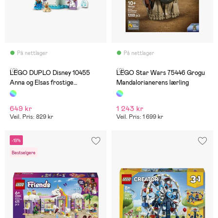
På nettlager
På nettlager
(0)
(0)
LEGO DUPLO Disney 10455
LEGO Star Wars 75446 Grogu
Anna og Elsas frostige
Mandalorianerens lærling
slottsfest
649 kr
1 243 kr
Veil. Pris: 829 kr
Veil. Pris: 1 699 kr
-19%
Bestselgere