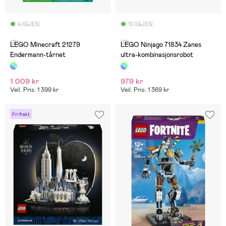
4 IGJEN
10 IGJEN
(0)
(0)
LEGO Minecraft 21279
LEGO Ninjago 71834 Zanes
Endermann-tårnet
ultra-kombinasjonsrobot
1 009 kr
979 kr
Veil. Pris: 1 399 kr
Veil. Pris: 1 369 kr
Fri frakt