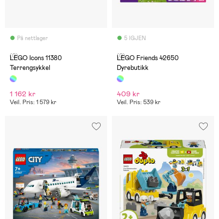
På nettlager
5 IGJEN
(0)
(0)
LEGO Icons 11380
LEGO Friends 42650
Terrengsykkel
Dyrebutikk
1 162 kr
409 kr
Veil. Pris: 1 579 kr
Veil. Pris: 539 kr