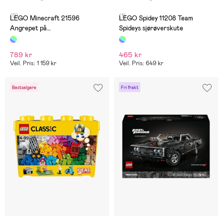
(0)
(1)
LEGO Minecraft 21596
LEGO Spidey 11208 Team
Angrepet på
Spideys sjørøverskute
åndemanerlandsbyen
789 kr
465 kr
Veil. Pris: 1 159 kr
Veil. Pris: 649 kr
Bestselgere
Fri frakt