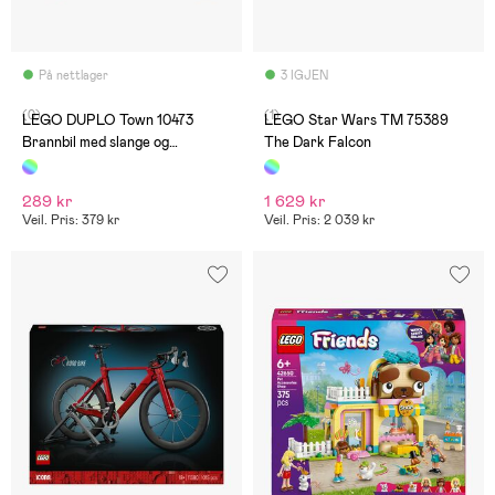
På nettlager
3 IGJEN
(0)
(1)
LEGO DUPLO Town 10473
LEGO Star Wars TM 75389
Brannbil med slange og
The Dark Falcon
brannmann
289 kr
1 629 kr
Veil. Pris: 379 kr
Veil. Pris: 2 039 kr