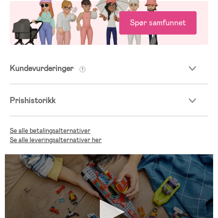
- LEGO City lekesett er grundig sikkerhetstestet
- Ikke egnet for barn under 3 år pga. smådeler.
Spør samfunnet
Kundevurderinger
Prishistorikk
Se alle betalingsalternativer
Se alle leveringsalternativer her