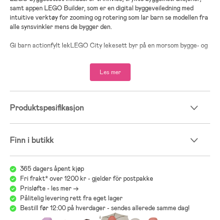
samt appen LEGO Builder, som er en digital byggeveiledning med
intuitive verktøy for zooming og rotering som lar barn se modellen fra
alle synsvinkler mens de bygger den.
Gi barn actionfylt lekLEGO City lekesett byr på en morsom bygge- og
lekeopplevelse med detaljerte bygninger, realistiske kjøretøy og
fartøy og gøyale figurer som inspirerer til fantasifull og actionfylt lek.
Les mer
– Legg ut på heroiske oppdrag med lekesettet LEGO City
Brannvesenets redningsbåt 60373
– Inkluderer en brannbåt, en liten speedbåt og tre minifigurer
– Skyt LEGO vannelementer fra brannbåtens brannslokker og
Produktspesifikasjon
brannkonstabel-jetpack
– Bursdagsgave eller overraskelsesgave for barn fra fem år og
oppover
– Båten er 8 cm høy, 23 cm lang og 7 cm bred
Finn i butikk
– Krever ikke batteri– barns fantasi driver brannvesenets
redningsbåt
– Settet inkluderer trykte instruksjoner og den interaktive appen
365 dagers åpent kjøp
LEGO Builder
Fri frakt* over 1200 kr - gjelder för postpakke
– Barn utvikler viktige ferdigheter og får styrket selvtillit gjennom
Prisløfte - les mer ->
bygging og lek
Pålitelig levering rett fra eget lager
– Alle LEGO City byggesett oppfyller de strengeste
Bestill før 12:00 på hverdager - sendes allerede samme dag!
kvalitetsstandarder