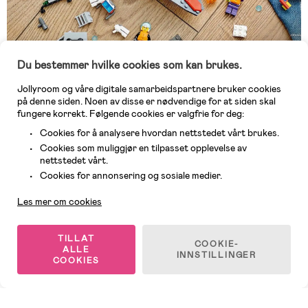
Du bestemmer hvilke cookies som kan brukes.
Jollyroom og våre digitale samarbeidspartnere bruker cookies
på denne siden. Noen av disse er nødvendige for at siden skal
fungere korrekt. Følgende cookies er valgfrie for deg:
Cookies for å analysere hvordan nettstedet vårt brukes.
Cookies som muliggjør en tilpasset opplevelse av
Opplev en digital byggeverden
nettstedet vårt.
Byggere kan zoome, rotere og spore fremdriften sin i den
Kundeservice
Cookies for annonsering og sosiale medier.
gøyale og intuitive LEGO® Builder appen.
Les mer om cookies
TILLAT
COOKIE-
ALLE
INNSTILLINGER
COOKIES
Sist viste
Nødvendige cookies
Alltid aktiv