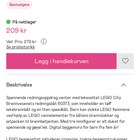
Bestselgere
På nettlager
209 kr
i
Veil. Pris: 279 kr
Se prishistorikk
Legg i handlekurven
Beskrivelse
Spennende redningsoppdrag venter med lekesettet LEGO City
Brannvesenets redningsbåt 60373, som inneholder en tøff
lekebrannbåt og en liten speedbåt. Barn kan slokke LEGO flammene
ved hjelp av LEGO vannelementer fra båtens brannslokker og
jetpacken til brannbetjenten. Med tre minifigurer er alt duket for
spennende og gøyal lek. Digital byggemoro for barn fra fem år!
LEGO byggesettet inkluderer trinnvise, trykte byggeinstruksjoner,