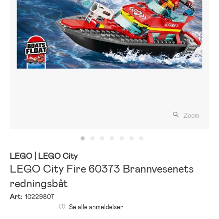
Zoom
LEGO
| LEGO City
LEGO City Fire 60373 Brannvesenets
redningsbåt
Art:
10229807
(1)
Se alle anmeldelser