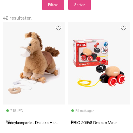
Filtrer
Sorter
42 resultater.
7 IGJEN
På nettlager
(1)
(2)
Teddykompaniet Draleke Hest
BRIO 30348 Draleke Maur