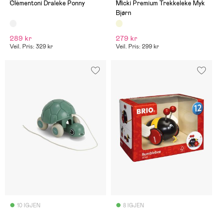
(0)
(1)
Clementoni Draleke Ponny
Micki Premium Trekkeleke Myk
Bjørn
289 kr
279 kr
Veil. Pris: 329 kr
Veil. Pris: 299 kr
10 IGJEN
8 IGJEN