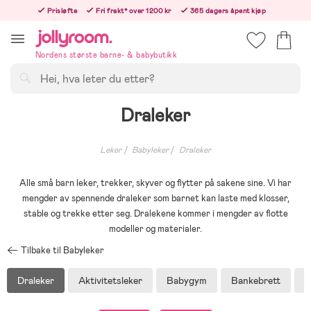
Hoppa
Prisløfte
Fri frakt* over 1200 kr
365 dagers åpent kjøp
till
Bestill i dag, så sender vi rett etter helligedagen
innehållet
Nordens største barne- & babybutikk
Søk
Draleker
Leker
Babyleker
Draleker
Alle små barn leker, trekker, skyver og flytter på sakene sine. Vi har
mengder av spennende draleker som barnet kan laste med klosser,
stable og trekke etter seg. Dralekene kommer i mengder av flotte
modeller og materialer.
Tilbake til Babyleker
Draleker
Aktivitetsleker
Babygym
Bankebrett
B