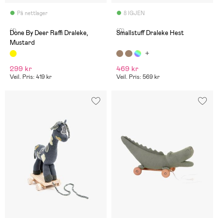
På nettlager
8 IGJEN
(1)
(0)
Done By Deer Raffi Draleke,
Smallstuff Draleke Hest
Mustard
299 kr
469 kr
Veil. Pris: 419 kr
Veil. Pris: 569 kr