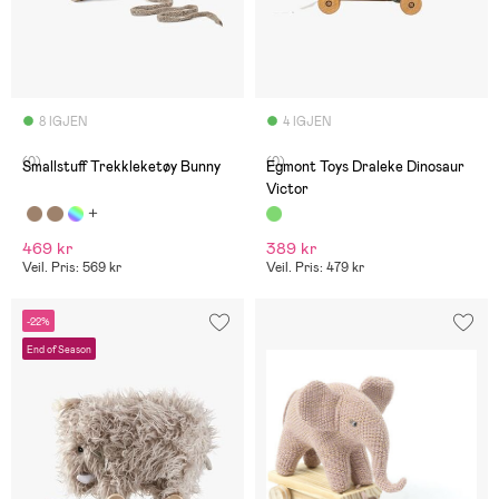
8 IGJEN
4 IGJEN
(0)
(0)
Smallstuff Trekkleketøy Bunny
Egmont Toys Draleke Dinosaur
Victor
469 kr
389 kr
Veil. Pris: 569 kr
Veil. Pris: 479 kr
-22%
End of Season