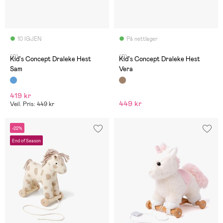
10 IGJEN
På nettlager
(0)
(0)
Kid's Concept Draleke Hest
Kid's Concept Draleke Hest
Sam
Vera
419 kr
449 kr
Veil. Pris: 449 kr
-22%
End of Season