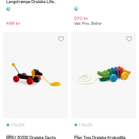
Langstrømpe Draleke Lille
Gubben
270 kr
499 kr
Veil. Pris: 349 kr
3 IGJEN
7 IGJEN
(19)
(0)
BRIO 30332 Draleke Dachs
Plan Toys Draleke Krokodille