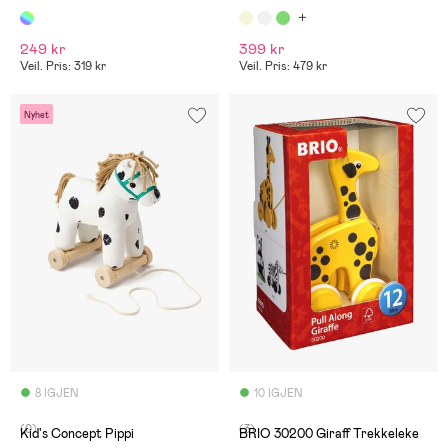
249 kr
399 kr
Veil. Pris: 319 kr
Veil. Pris: 479 kr
Nyhet
8 IGJEN
10 IGJEN
(0)
(3)
Kid's Concept Pippi
BRIO 30200 Giraff Trekkeleke