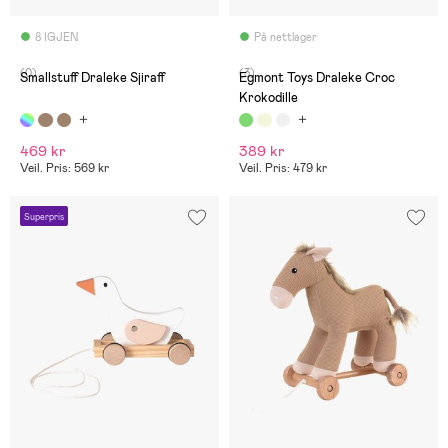
8 IGJEN
På nettlager
(0)
(3)
Smallstuff Draleke Sjiraff
Egmont Toys Draleke Croc
Krokodille
469 kr
389 kr
Veil. Pris: 569 kr
Veil. Pris: 479 kr
Superpris