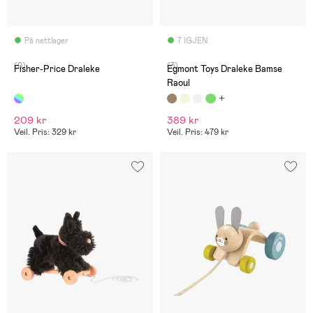
På nettlager
7 IGJEN
(0)
(3)
Fisher-Price Draleke
Egmont Toys Draleke Bamse
Raoul
209 kr
389 kr
Veil. Pris: 329 kr
Veil. Pris: 479 kr