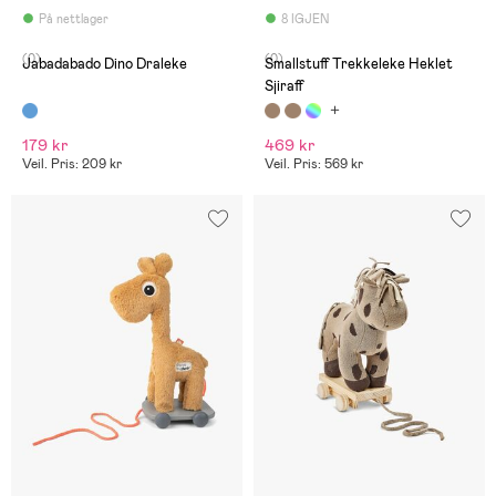
På nettlager
8 IGJEN
(0)
(0)
Jabadabado Dino Draleke
Smallstuff Trekkeleke Heklet
Sjiraff
179 kr
469 kr
Veil. Pris: 209 kr
Veil. Pris: 569 kr