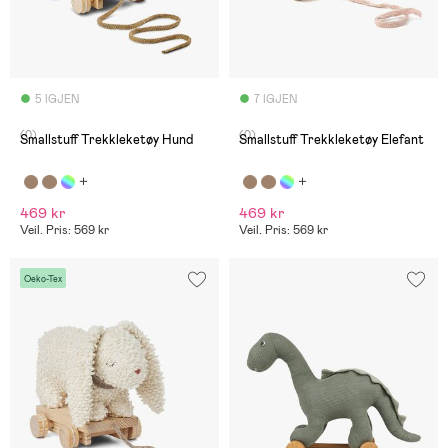
5 IGJEN
7 IGJEN
(0)
(0)
Smallstuff Trekkleketøy Hund
Smallstuff Trekkleketøy Elefant
469 kr
469 kr
Veil. Pris: 569 kr
Veil. Pris: 569 kr
Oeko-Tex