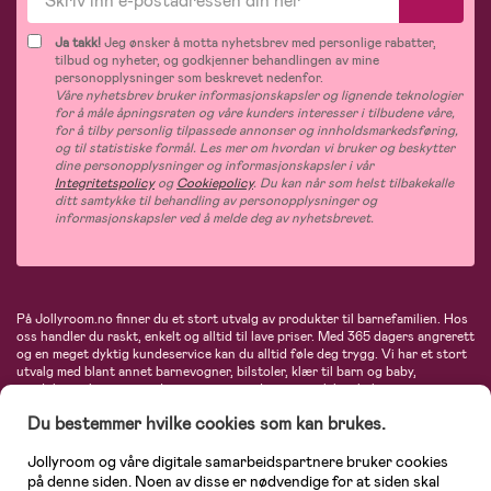
Ja takk!
Jeg ønsker å motta nyhetsbrev med personlige rabatter,
tilbud og nyheter, og godkjenner behandlingen av mine
personopplysninger som beskrevet nedenfor.
Våre nyhetsbrev bruker informasjonskapsler og lignende teknologier
for å måle åpningsraten og våre kunders interesser i tilbudene våre,
for å tilby personlig tilpassede annonser og innholdsmarkedsføring,
og til statistiske formål. Les mer om hvordan vi bruker og beskytter
dine personopplysninger og informasjonskapsler i vår
Integritetspolicy
og
Cookiepolicy
. Du kan når som helst tilbakekalle
ditt samtykke til behandling av personopplysninger og
informasjonskapsler ved å melde deg av nyhetsbrevet.
På Jollyroom.no finner du et stort utvalg av produkter til barnefamilien. Hos
oss handler du raskt, enkelt og alltid til lave priser. Med 365 dagers angrerett
og en meget dyktig kundeservice kan du alltid føle deg trygg. Vi har et stort
utvalg med blant annet barnevogner, bilstoler, klær til barn og baby,
produkter til mor, mengder av inspirerende interiør, leker, babyustyr og mye
mye mer. Vi tilbyr produkter fra velkjente merker som blant annet Britax,
Du bestemmer hvilke cookies som kan brukes.
Maxi-Cosi, Baby Jogger, BabyBjörn, Didriksons, KidKraft, Ergobaby, Philips
Avent, Neonate, Cybex, LEGO og mange flere. Velkommen inn til nordens
største nettbutikk for barn og baby!
Jollyroom og våre digitale samarbeidspartnere bruker cookies
på denne siden. Noen av disse er nødvendige for at siden skal