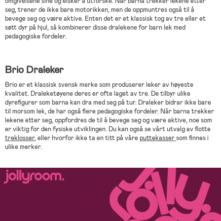
omgivelsene sine og elsker å utforske. Når barna trekker lekene etter
seg, trener de ikke bare motorikken, men de oppmuntres også til å
bevege seg og være aktive. Enten det er et klassisk tog av tre eller et
søtt dyr på hjul, så kombinerer disse dralekene for barn lek med
pedagogiske fordeler.
Brio Draleker
Brio er et klassisk svensk merke som produserer leker av høyeste
kvalitet. Draleketøyene deres er ofte laget av tre. De tilbyr ulike
dyrefigurer som barna kan dra med seg på tur. Draleker bidrar ikke bare
til morsom lek, de har også flere pedagogiske fordeler. Når barna trekker
lekene etter seg, oppfordres de til å bevege seg og være aktive, noe som
er viktig for den fysiske utviklingen. Du kan også se vårt utvalg av flotte
treklosser
, eller hvorfor ikke ta en titt på våre
puttekasser
som finnes i
ulike merker.