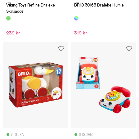
(0)
(6)
Viking Toys Refline Draleke
BRIO 30165 Draleke Humle
Skilpadde
239 kr
319 kr
7 IGJEN
6 IGJEN