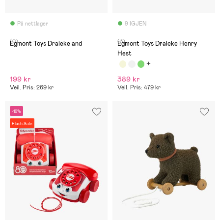
På nettlager
9 IGJEN
(0)
(3)
Egmont Toys Draleke and
Egmont Toys Draleke Henry
Hest
199 kr
389 kr
Veil. Pris: 269 kr
Veil. Pris: 479 kr
-19%
Flash Sale