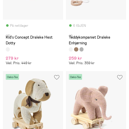
På nettlager
6 IGJEN
(0)
(1)
Kid's Concept Draleke Hest
Teddykompaniet Draleke
Dotty
Enhjørning
279 kr
259 kr
Veil. Pris: 449 kr
Veil. Pris: 359 kr
Oeko-Tex
Oeko-Tex