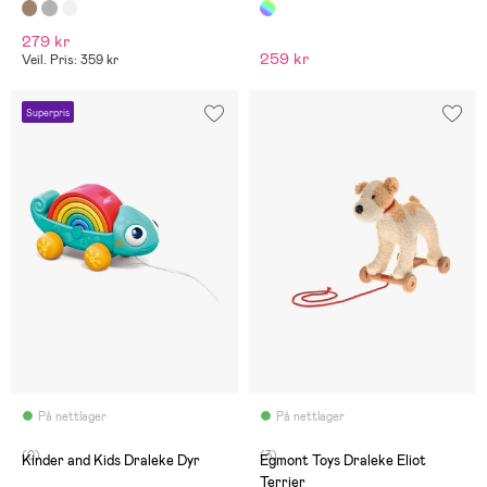
279 kr
259 kr
Veil. Pris: 359 kr
Superpris
På nettlager
På nettlager
(0)
(3)
Kinder and Kids Draleke Dyr
Egmont Toys Draleke Eliot
Terrier