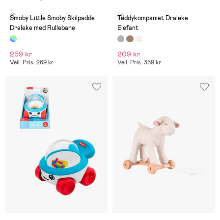
(1)
(1)
Smoby Little Smoby Skilpadde
Teddykompaniet Draleke
Draleke med Rullebane
Elefant
259 kr
209 kr
Veil. Pris: 269 kr
Veil. Pris: 359 kr