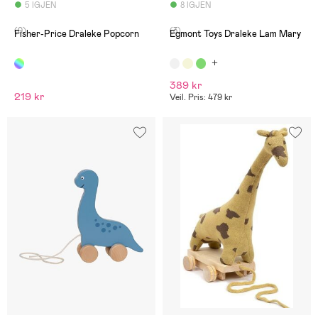
5 IGJEN
8 IGJEN
(0)
(3)
Fisher-Price Draleke Popcorn
Egmont Toys Draleke Lam Mary
389 kr
219 kr
Veil. Pris: 479 kr