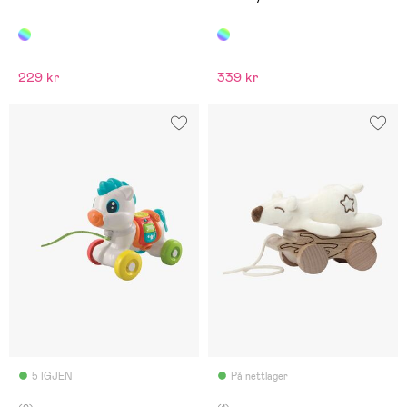
229 kr
339 kr
5 IGJEN
På nettlager