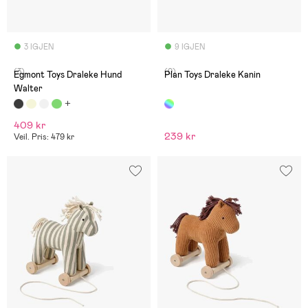
3 IGJEN
9 IGJEN
(3)
(0)
Egmont Toys Draleke Hund
Plan Toys Draleke Kanin
Walter
409 kr
239 kr
Veil. Pris: 479 kr