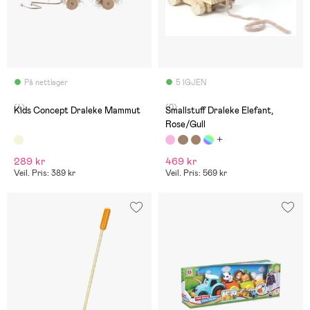
På nettlager
5 IGJEN
(4)
(0)
Kids Concept Draleke Mammut
Smallstuff Draleke Elefant,
Rose/Gull
289 kr
469 kr
Veil. Pris: 389 kr
Veil. Pris: 569 kr