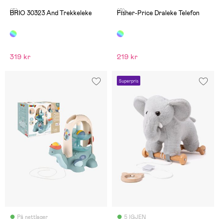
(5)
(0)
BRIO 30323 And Trekkeleke
Fisher-Price Draleke Telefon
319 kr
219 kr
Superpris
På nettlager
5 IGJEN