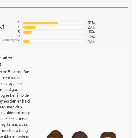
5
57%
.1
4
20%
3
13%
2
0%
0 vurderinger
1
10%
r våre
?
er Bitering får
t for å være
for babyer som
r, med god
 og enkel å holde
synes den er kald
lig, men den
ke kulden så lenge
et. Flere kunder
rnøyde med at det
r med én bitring,
te ikke er tydelig