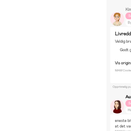
Ki
S
B
El
Livredd
B
Veldig br
R
Godt 
DI
S
Vis origi
MAM Cooler
Opprinnelig pu
Au
S
H
eneste bit
at det va