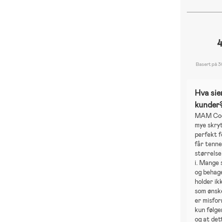
4
Basert på 3
Hva sie
kunder
MAM Cool
mye skry
perfekt 
får tenne
størrelse
i. Mange 
og behage
holder ik
som ønsk
er misfo
kun følge
og at det