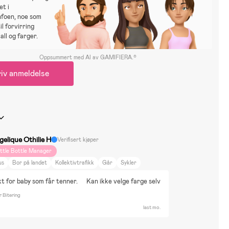
et i
nfoen, noe som
il forvirring
all og farger.
Oppsummert med AI av GAMIFIERA.®
iv anmeldelse
gelique Othilie H
Verifisert kjøper
ittle Bottle Manager
us
Bor på landet
Kollektivtrafikk
Går
Sykler
t for baby som får tenner.
Kan ikke velge farge selv
 Bitering
last mo.