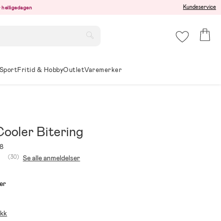
Kundeservice
er helligedagen
Sport
Fritid & Hobby
Outlet
Varemerker
oler Bitering
8
(30)
Se alle anmeldelser
er
ikk