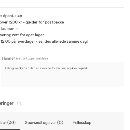
s åpent kjøp
 over 1200 kr - gjelder för postpakke
- les mer ->
levering rett fra eget lager
ør 12:00 på hverdager - sendes allerede samme dag!
Hanne
Kåret til toppanmeldelse
Dårlig merket at det er assorterte farger, og ikke 3-pakk.
eringer
ser (30)
Spørsmål og svar (0)
Fellesskap