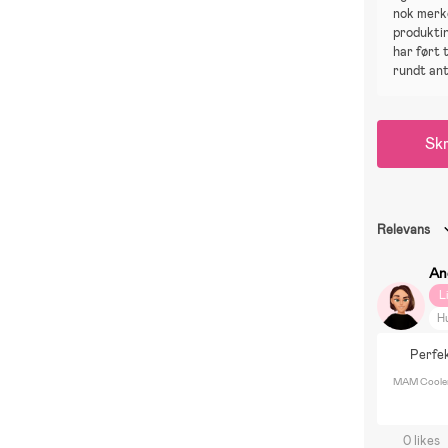
nok merk
produkti
har ført t
rundt ant
Skr
Relevans
An
L
H
Perfek
MAM Cooler
0 likes