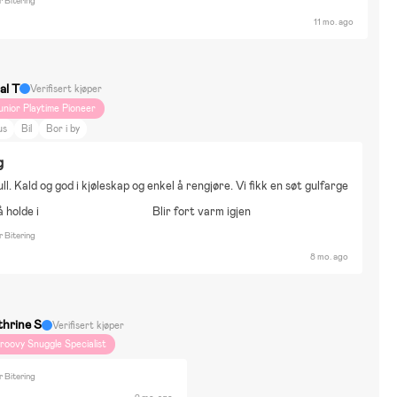
 Bitering
11 mo. ago
al T
Verifisert kjøper
unior Playtime Pioneer
us
Bil
Bor i by
g
ll. Kald og god i kjøleskap og enkel å rengjøre. Vi fikk en søt gulfarge
å holde i
Blir fort varm igjen
 Bitering
8 mo. ago
thrine S
Verifisert kjøper
roovy Snuggle Specialist
 Bitering