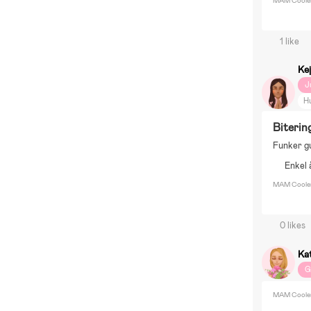
MAM Cooler
1 like
Kej
J
H
Biterin
Funker gu
Enkel 
MAM Cooler
0 likes
Ka
G
MAM Cooler