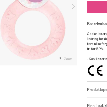
Beskrivelse
Cooler-biteri
lindring for 
flere ulike fa
fri for BPA.
Zoom
- Kun 1 biteri
Produktspes
Finn i butik