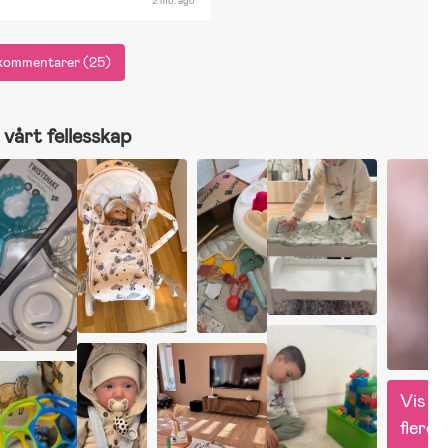
2 mo. ago
e kommentarer (25)
vårt fellesskap
Vis 
flere 