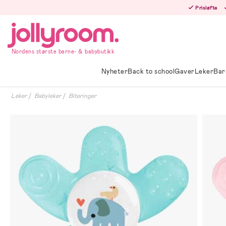
Hoppa
Prisløfte
till
innehållet
Nordens største barne- & babybutikk
Nyheter
Back to school
Gaver
Leker
Bar
Leker
Babyleker
Biteringer