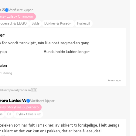
m S
Verifisert kjøper
assy Lullaby Champion
yggesett & LEGO
Sykle
Dukker & Kosedyr
Puslespill
biler & Elkjøretøy
Vannlek
Tegning & Hobby
Rollespill
Utkledning
er
abblarna
Bluey
Spidey and His Amazing Friends
Marvel Spider-Man
a for vondt tannkjøtt, min lille roet seg med en gang.
ekkehus
Bil
Går
Bor i by
Gåturer
Fargerikt
Nøytrale farger
grep
Y-prosjekt
Dyr og natur
Burde holde kulden lenger
Mat og drikke
Hjem og hage
kjønnhet og mote
Innredning
Bugaboo Donkey
nalen
 Bitering
4 mo. ago
blisert på Jollyroom.se 🇸🇪
rora Lovise W
Verifisert kjøper
assy Storytime Superhero
us
Bil
Cybex talos s lux
eleken som har falt i smak her, av sikkert ti forskjellige. Helt uenig i 
r uklart at det var kun en i pakken, det er bare å lese, det!