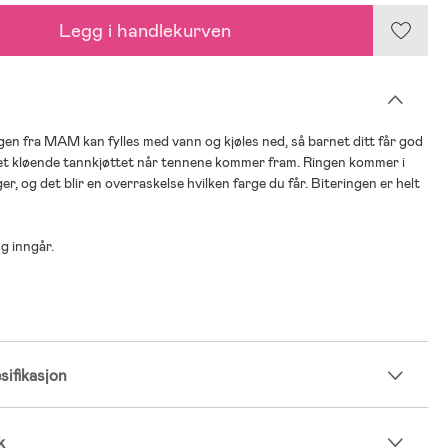
Legg i handlekurven
gen fra MAM kan fylles med vann og kjøles ned, så barnet ditt får god
det kløende tannkjøttet når tennene kommer fram. Ringen kommer i
rger, og det blir en overraskelse hvilken farge du får. Biteringen er helt
ng inngår.
ifikasjon
k