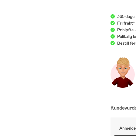
365 dager
Fri frakt*
Prisløfte 
Pålitelig 
Bestill f
Kundevurd
Anmeldel