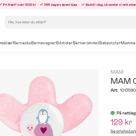
Fri frakt* over 1200 kr
365 dagers åpent kjøp
Bestill i dag, så sender vi rett ett
Søk
neklær
Barnesko
Barnevogner
Bilstoler
Barnerommet
Babyutstyr
Mamma
MAM
MAM Co
Art:
1013590
På nettlag
129 kr
Se prishistor