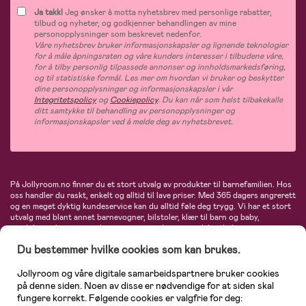
Ja takk!
Jeg ønsker å motta nyhetsbrev med personlige rabatter,
tilbud og nyheter, og godkjenner behandlingen av mine
personopplysninger som beskrevet nedenfor.
Våre nyhetsbrev bruker informasjonskapsler og lignende teknologier
for å måle åpningsraten og våre kunders interesser i tilbudene våre,
for å tilby personlig tilpassede annonser og innholdsmarkedsføring,
og til statistiske formål. Les mer om hvordan vi bruker og beskytter
dine personopplysninger og informasjonskapsler i vår
Integritetspolicy
og
Cookiepolicy
. Du kan når som helst tilbakekalle
ditt samtykke til behandling av personopplysninger og
informasjonskapsler ved å melde deg av nyhetsbrevet.
På Jollyroom.no finner du et stort utvalg av produkter til barnefamilien. Hos
oss handler du raskt, enkelt og alltid til lave priser. Med 365 dagers angrerett
og en meget dyktig kundeservice kan du alltid føle deg trygg. Vi har et stort
utvalg med blant annet barnevogner, bilstoler, klær til barn og baby,
produkter til mor, mengder av inspirerende interiør, leker, babyustyr og mye
mye mer. Vi tilbyr produkter fra velkjente merker som blant annet Britax,
Du bestemmer hvilke cookies som kan brukes.
Maxi-Cosi, Baby Jogger, BabyBjörn, Didriksons, KidKraft, Ergobaby, Philips
Avent, Neonate, Cybex, LEGO og mange flere. Velkommen inn til nordens
største nettbutikk for barn og baby!
Jollyroom og våre digitale samarbeidspartnere bruker cookies
på denne siden. Noen av disse er nødvendige for at siden skal
fungere korrekt. Følgende cookies er valgfrie for deg: