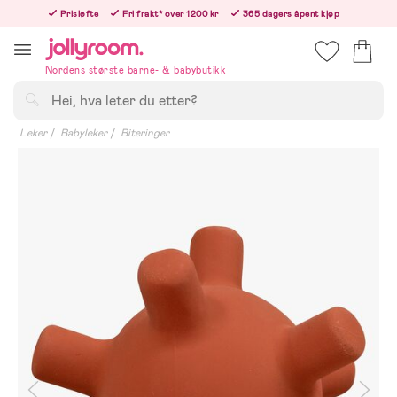
Hoppa
Prisløfte
Fri frakt* over 1200 kr
365 dagers åpent kjøp
till
Bestill nå - vi sender samme hverdag!
innehållet
Nordens største barne- & babybutikk
Søk
Leker
Babyleker
Biteringer