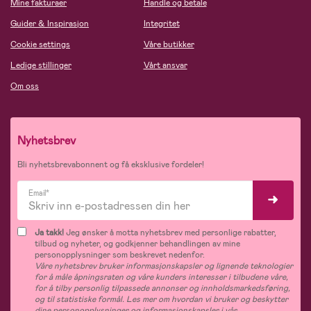
Mine fakturaer
Handle og betale
Guider & Inspirasjon
Integritet
Cookie settings
Våre butikker
Ledige stillinger
Vårt ansvar
Om oss
Nyhetsbrev
Bli nyhetsbrevabonnent og få eksklusive fordeler!
Email*
Ja takk!
Jeg ønsker å motta nyhetsbrev med personlige rabatter,
tilbud og nyheter, og godkjenner behandlingen av mine
personopplysninger som beskrevet nedenfor.
Våre nyhetsbrev bruker informasjonskapsler og lignende teknologier
for å måle åpningsraten og våre kunders interesser i tilbudene våre,
for å tilby personlig tilpassede annonser og innholdsmarkedsføring,
og til statistiske formål. Les mer om hvordan vi bruker og beskytter
dine personopplysninger og informasjonskapsler i vår