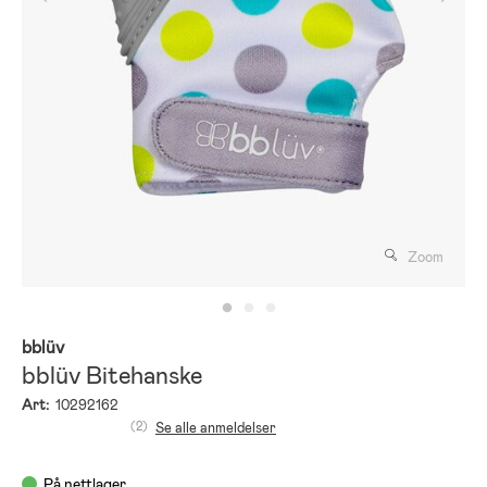
Zoom
bblüv
bblüv Bitehanske
Art:
10292162
(2)
Se alle anmeldelser
På nettlager