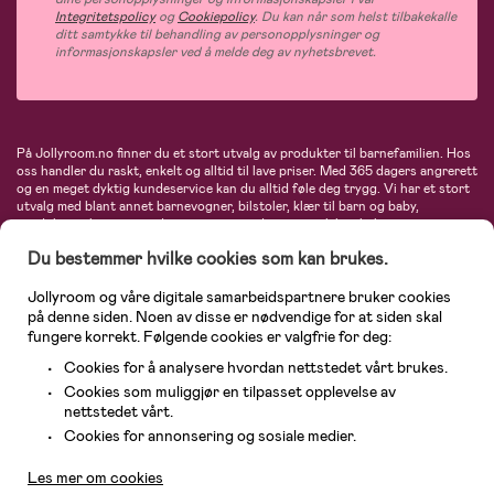
Integritetspolicy
og
Cookiepolicy
. Du kan når som helst tilbakekalle
ditt samtykke til behandling av personopplysninger og
informasjonskapsler ved å melde deg av nyhetsbrevet.
På Jollyroom.no finner du et stort utvalg av produkter til barnefamilien. Hos
oss handler du raskt, enkelt og alltid til lave priser. Med 365 dagers angrerett
og en meget dyktig kundeservice kan du alltid føle deg trygg. Vi har et stort
utvalg med blant annet barnevogner, bilstoler, klær til barn og baby,
produkter til mor, mengder av inspirerende interiør, leker, babyustyr og mye
mye mer. Vi tilbyr produkter fra velkjente merker som blant annet Britax,
Du bestemmer hvilke cookies som kan brukes.
Maxi-Cosi, Baby Jogger, BabyBjörn, Didriksons, KidKraft, Ergobaby, Philips
Avent, Neonate, Cybex, LEGO og mange flere. Velkommen inn til nordens
største nettbutikk for barn og baby!
Jollyroom og våre digitale samarbeidspartnere bruker cookies
på denne siden. Noen av disse er nødvendige for at siden skal
fungere korrekt. Følgende cookies er valgfrie for deg:
Cookies for å analysere hvordan nettstedet vårt brukes.
Cookies som muliggjør en tilpasset opplevelse av
nettstedet vårt.
Kundeservice
Cookies for annonsering og sosiale medier.
Les mer om cookies