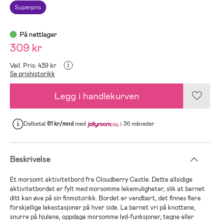
Superpris
På nettlager
309 kr
i
Veil. Pris: 439 kr
Se prishistorikk
Legg i handlekurven
Delbetal
61 kr/mnd
med
i 36 måneder
Beskrivelse
Et morsomt aktivitetbord fra Cloudberry Castle. Dette allsidige
aktivitetbordet er fylt med morsomme lekemuligheter, slik at barnet
ditt kan øve på sin finmotorikk. Bordet er vendbart, det finnes flere
forskjellige lekestasjoner på hver side. La barnet vri på knottene,
snurre på hjulene, oppdage morsomme lyd-funksjoner, tegne eller