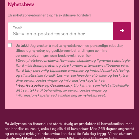
Nyhetsbrev
Bli nyhetsbrevabonnent og få eksklusive fordeler!
Email*
Ja takk!
Jeg ønsker å motta nyhetsbrev med personlige rabatter,
tilbud og nyheter, og godkjenner behandlingen av mine
personopplysninger som beskrevet nedenfor.
Våre nyhetsbrev bruker informasjonskapsler og lignende teknologier
for å måle åpningsraten og våre kunders interesser i tilbudene våre,
for å tilby personlig tilpassede annonser og innholdsmarkedsføring,
og til statistiske formål. Les mer om hvordan vi bruker og beskytter
dine personopplysninger og informasjonskapsler i vår
Integritetspolicy
og
Cookiepolicy
. Du kan når som helst tilbakekalle
ditt samtykke til behandling av personopplysninger og
informasjonskapsler ved å melde deg av nyhetsbrevet.
På Jollyroom.no finner du et stort utvalg av produkter til barnefamilien. Hos
oss handler du raskt, enkelt og alltid til lave priser. Med 365 dagers angrerett
og en meget dyktig kundeservice kan du alltid føle deg trygg. Vi har et stort
utvalg med blant annet barnevogner, bilstoler, klær til barn og baby,