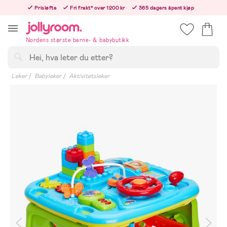
Hoppa
Prisløfte
Fri frakt* over 1200 kr
365 dagers åpent kjøp
till
Bestill nå - vi sender samme hverdag!
innehållet
Nordens største barne- & babybutikk
Søk
Leker
Babyleker
Aktivitetsleker