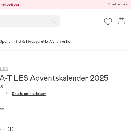
Kundeservice
er helligedagen
Sport
Fritid & Hobby
Outlet
Varemerker
LES
-TILES Adventskalender 2025
86
(0)
Se alle anmeldelser
er
i
 kr