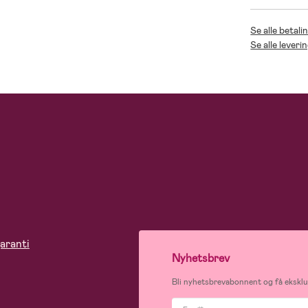
Se alle betali
Se alle leveri
aranti
Nyhetsbrev
Bli nyhetsbrevabonnent og få eksklus