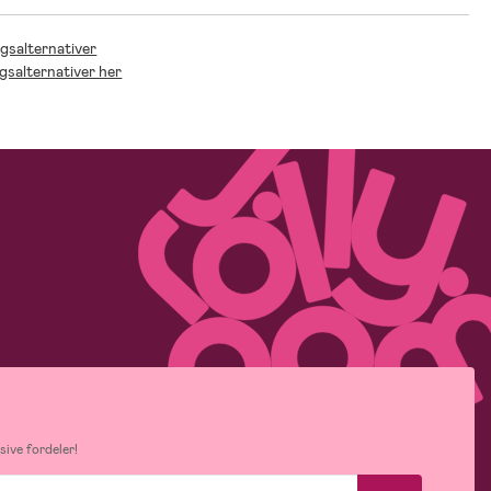
ngsalternativer
ngsalternativer her
ive fordeler!