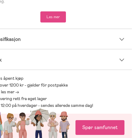
ng.
Les mer
ifikasjon
k
s åpent kjøp
 over 1200 kr - gjelder för postpakke
- les mer ->
levering rett fra eget lager
ør 12:00 på hverdager - sendes allerede samme dag!
Spør samfunnet