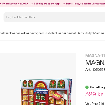
Fri frakt* over 1200 kr
365 dagers åpent kjøp
Bestill i dag, så sender vi rett ett
Søk
neklær
Barnesko
Barnevogner
Bilstoler
Barnerommet
Babyutstyr
Mamma
MAGNA-TI
MAGNA
Art:
103033
På nettlag
329 kr
Veil. Pris: 549