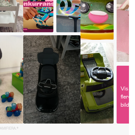
Vis 
flere 
bilder
GAMIFIERA.®