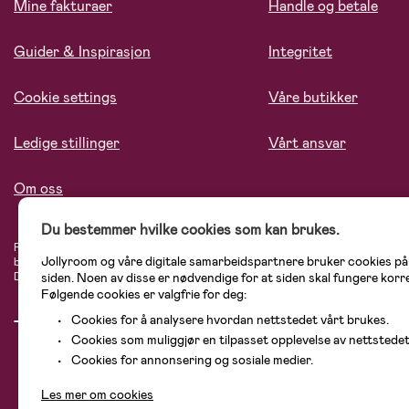
Mine fakturaer
Handle og betale
Guider & Inspirasjon
Integritet
Cookie settings
Våre butikker
Ledige stillinger
Vårt ansvar
Om oss
Du bestemmer hvilke cookies som kan brukes.
På Jollyroom.no finner du et stort utvalg av produkter til barnefamilien. Hos oss
Jollyroom og våre digitale samarbeidspartnere bruker cookies p
blant annet barnevogner, bilstoler, klær til barn og baby, produkter til mor, men
siden. Noen av disse er nødvendige for at siden skal fungere korr
Didriksons, KidKraft, Ergobaby, Philips Avent, Neonate, Cybex, LEGO og mange 
Følgende cookies er valgfrie for deg:
Cookies for å analysere hvordan nettstedet vårt brukes.
Cookies som muliggjør en tilpasset opplevelse av nettstedet
Cookies for annonsering og sosiale medier.
Les mer om cookies