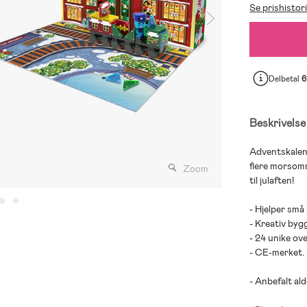
Se prishistor
Delbetal
6
Beskrivelse
Adventskalen
flere morsomm
Zoom
til julaften!
- Hjelper små
- Kreativ byg
- 24 unike ov
- CE-merket.
- Anbefalt alde