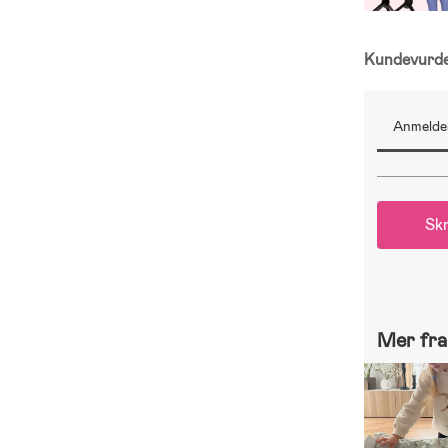
Kundevurd
Anmeldel
Skr
Mer fra 