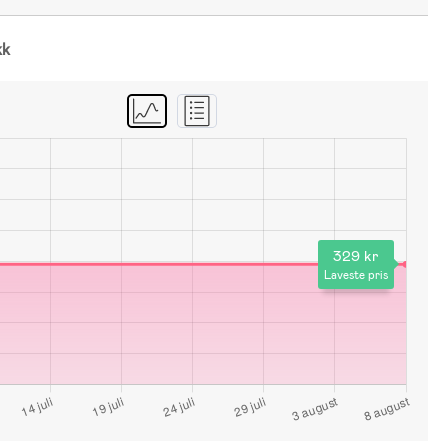
kk
329 kr
Laveste pris