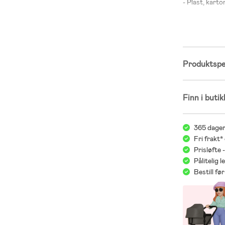
- Plast, karto
Produktspes
Finn i butik
365 dager
Fri frakt*
Prisløfte 
Pålitelig 
Bestill f