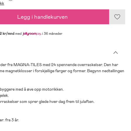
ikk
Legg i handlekurven
2 kr/mnd
med
i 36 måneder
der fra MAGNA-TILES med 24 spennende overraskelser. Den har
e magnetklosser i forskjellige farger og former. Begynn nedtellingen
 byggere med å øve opp motorikken.
gelek.
erraskelser som sprer glede hver dag frem til julaften.
r: fra 3 år.