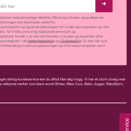
tsbrev med personlige rabatter, tilbud og nyheter, og godkjenner
plysninger som beskrevet nedenfor.
jonskapsler og lignende teknologier for å måle åpningsraten og våre
åre, for å tilby personlig tilpassede annonser og
tatistiske formål. Les mer om hvordan vi bruker og beskytter dine
jonskapsler i vår
Integritetspolicy
og
Cookiepolicy
. Du kan når som
e til behandling av personopplysninger og informasjonskapsler ved å
eget dyktig kundeservice kan du alltid føle deg trygg. Vi har et stort utvalg med
 fra velkjente merker som blant annet Britax, Maxi-Cosi, Baby Jogger, BabyBjörn,