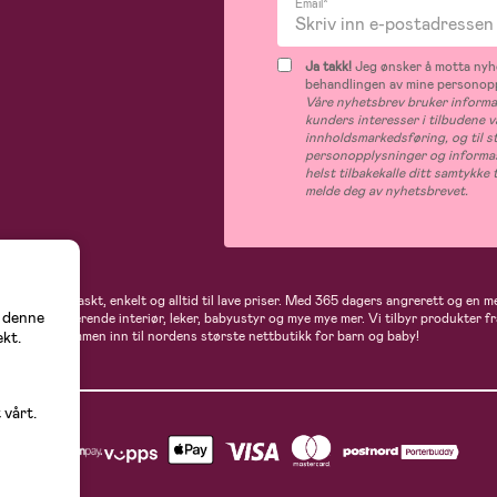
Email*
Ja takk!
Jeg ønsker å motta nyhe
behandlingen av mine personop
Våre nyhetsbrev bruker informas
kunders interesser i tilbudene v
innholdsmarkedsføring, og til s
personopplysninger og informas
helst tilbakekalle ditt samtykk
melde deg av nyhetsbrevet.
 handler du raskt, enkelt og alltid til lave priser. Med 365 dagers angrerett og en m
å denne
gder av inspirerende interiør, leker, babyustyr og mye mye mer. Vi tilbyr produkter
ekt.
flere. Velkommen inn til nordens største nettbutikk for barn og baby!
 vårt.