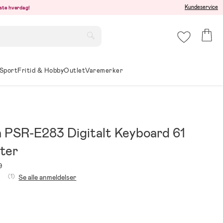
Kundeservice
este hverdag!
Sport
Fritid & Hobby
Outlet
Varemerker
 PSR-E283 Digitalt Keyboard 61
ter
9
(1)
Se alle anmeldelser