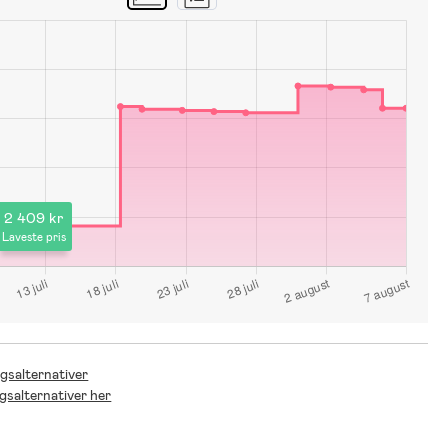
2 409 kr
Laveste pris
ngsalternativer
ngsalternativer her