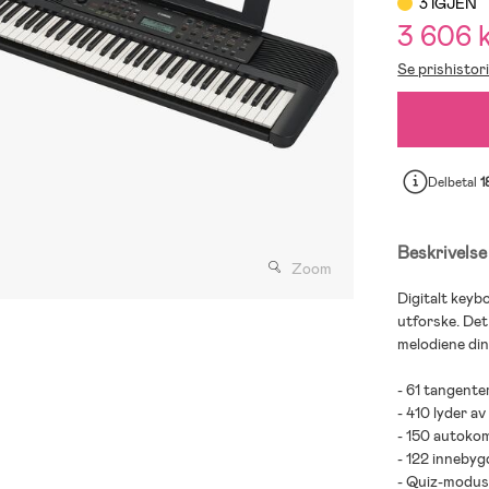
3 IGJEN
3 606 
Se prishistor
Delbetal
1
Beskrivelse
Zoom
Digitalt keyb
utforske. Det
melodiene dine
- 61 tangenter
- 410 lyder av
- 150 autokom
- 122 inneby
- Quiz-modus