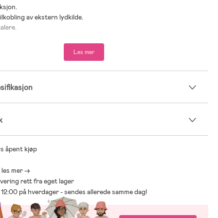
ksjon.
ilkobling av ekstern lydkilde.
alere.
r: fra 3 år.
Les mer
 ikke inkludert.
ifikasjon
k
s åpent kjøp
- les mer ->
levering rett fra eget lager
ør 12:00 på hverdager - sendes allerede samme dag!