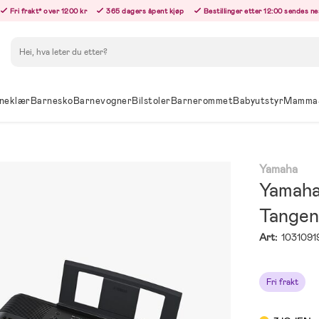
Fri frakt* over 1200 kr
365 dagers åpent kjøp
Bestillinger etter 12:00 sendes n
Søk
neklær
Barnesko
Barnevogner
Bilstoler
Barnerommet
Babyutstyr
Mamma
Yamaha
Yamaha
Tangen
Art:
1031091
Fri frakt