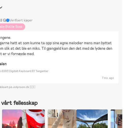
il G
Verifisert kjøper
aby Bottle Boss
engene.
 gjerne hatt et som kunne ta opp sine egne melodier mens man byttet 
m slik at det ble en miks. Til gjengjeld kan den det med de lydene den 
et er vi fornøyde med.
nalen
E283 Digitalt Keyboard 61 Tangenter
7 mo. ago
blisert på Jollyroom.dk 🇩🇰
vårt fellesskap