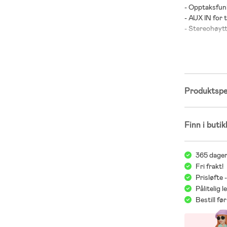
- Opptaksfun
- AUX IN for t
- Stereohøytt
- Anbefalt alde
- Batterier er
Produktspes
Finn i butik
365 dager
Fri frakt!
Prisløfte 
Pålitelig 
Bestill f