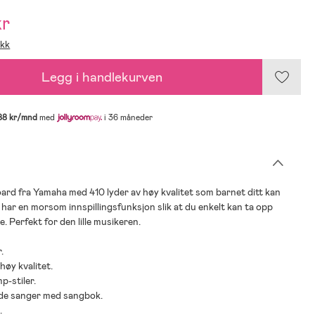
kr
ikk
Legg i handlekurven
88 kr/mnd
med
i 36 måneder
oard fra Yamaha med 410 lyder av høy kvalitet som barnet ditt kan
 har en morsom innspillingsfunksjon slik at du enkelt kan ta opp
. Perfekt for den lille musikeren.
.
 høy kvalitet.
p-stiler.
gde sanger med sangbok.
.