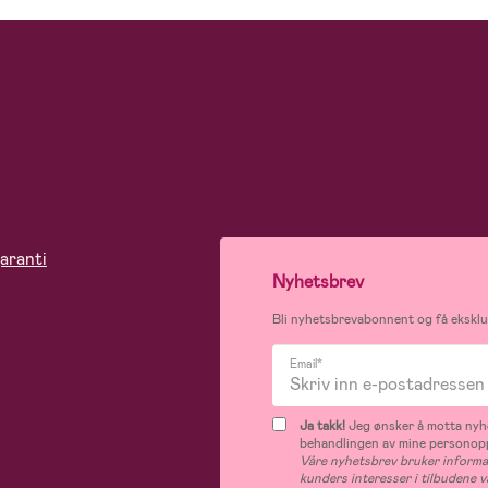
aranti
Nyhetsbrev
Bli nyhetsbrevabonnent og få eksklus
Email*
Ja takk!
Jeg ønsker å motta nyhe
behandlingen av mine personop
Våre nyhetsbrev bruker informas
kunders interesser i tilbudene v