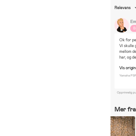
Relevans
Em
B
Ok for p
Vi skulle
mellom de
har, og d
Vis origi
Yamaha PSR-
Opprinnelig pu
Mer fra 