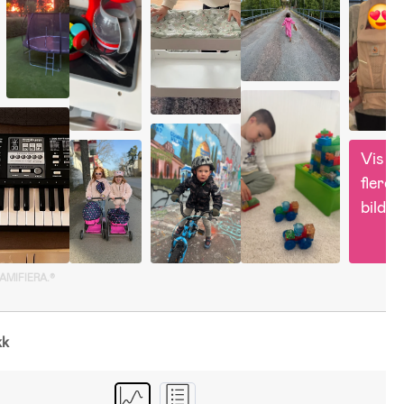
Vis 
flere 
bilder
GAMIFIERA.®
kk