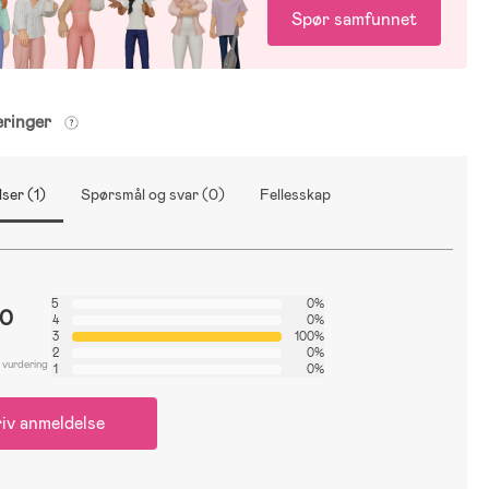
Spør samfunnet
eringer
ser (1)
Spørsmål og svar (0)
Fellesskap
5
0%
.0
4
0%
3
100%
2
0%
 vurdering
1
0%
iv anmeldelse