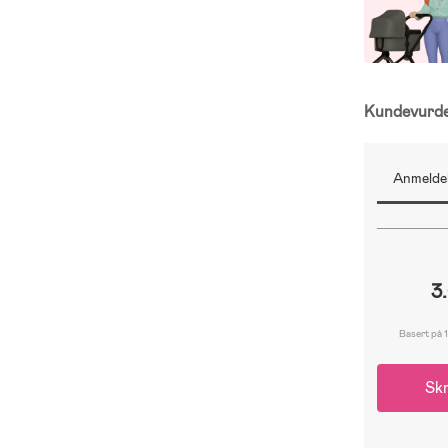
Kundevurd
Anmeldel
3
Basert på 1
Skr