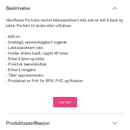
Beskrivelse
Vannflaske fra b.box med et lekkasjesikkert lokk som er lett å åpne og
lukke. Perfekt til skolen eller utflukten.
- 690 ml.
- Innebygd, sammenleggbart sugerør.
- Lekkasjesikkert lokk.
- Holder drikke kaldt i opptil 46 timer.
- Enkel å åpne og lukke.
- Praktisk bærehåndtak.
- Enkel å rengjøre.
- Tåler oppvaskmaskin.
- Produktet er fritt for BPA, PVC og ftalater.
- Anbefalt alder: fra 12 måneder.
Les mer
- Rustfritt stål, polypropelen, silikon.
Produktspesifikasjon