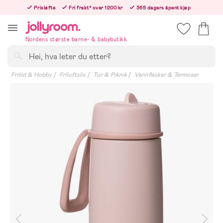
Hoppa
Prisløfte
Fri frakt* over 1200 kr
365 dagers åpent kjøp
till
Bestill nå - vi sender samme hverdag!
innehållet
Nordens største barne- & babybutikk
Søk
Fritid & Hobby
Friluftsliv
Tur & Piknik
Vannflasker & Termoser