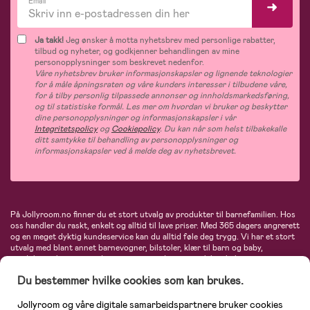
Email*
Ja takk!
Jeg ønsker å motta nyhetsbrev med personlige rabatter,
tilbud og nyheter, og godkjenner behandlingen av mine
personopplysninger som beskrevet nedenfor.
Våre nyhetsbrev bruker informasjonskapsler og lignende teknologier
for å måle åpningsraten og våre kunders interesser i tilbudene våre,
for å tilby personlig tilpassede annonser og innholdsmarkedsføring,
og til statistiske formål. Les mer om hvordan vi bruker og beskytter
dine personopplysninger og informasjonskapsler i vår
Integritetspolicy
og
Cookiepolicy
. Du kan når som helst tilbakekalle
ditt samtykke til behandling av personopplysninger og
informasjonskapsler ved å melde deg av nyhetsbrevet.
På Jollyroom.no finner du et stort utvalg av produkter til barnefamilien. Hos
oss handler du raskt, enkelt og alltid til lave priser. Med 365 dagers angrerett
og en meget dyktig kundeservice kan du alltid føle deg trygg. Vi har et stort
utvalg med blant annet barnevogner, bilstoler, klær til barn og baby,
produkter til mor, mengder av inspirerende interiør, leker, babyustyr og mye
mye mer. Vi tilbyr produkter fra velkjente merker som blant annet Britax,
Du bestemmer hvilke cookies som kan brukes.
Maxi-Cosi, Baby Jogger, BabyBjörn, Didriksons, KidKraft, Ergobaby, Philips
Avent, Neonate, Cybex, LEGO og mange flere. Velkommen inn til nordens
største nettbutikk for barn og baby!
Jollyroom og våre digitale samarbeidspartnere bruker cookies