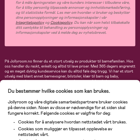
for å måle åpningsraten og våre kunders interesser i tilbudene våre,
for å tilby personlig tilpassede annonser og innholdsmarkedsføring,
og til statistiske formål. Les mer om hvordan vi bruker og beskytter
dine personopplysninger og informasjonskapsler i vår
Integritetspolicy
og
Cookiepolicy
. Du kan når som helst tilbakekalle
ditt samtykke til behandling av personopplysninger og
informasjonskapsler ved å melde deg av nyhetsbrevet.
På Jollyroom.no finner du et stort utvalg av produkter til barnefamilien. Hos
oss handler du raskt, enkelt og alltid til lave priser. Med 365 dagers angrerett
og en meget dyktig kundeservice kan du alltid føle deg trygg. Vi har et stort
utvalg med blant annet barnevogner, bilstoler, klær til barn og baby,
produkter til mor, mengder av inspirerende interiør, leker, babyustyr og mye
mye mer. Vi tilbyr produkter fra velkjente merker som blant annet Britax,
Du bestemmer hvilke cookies som kan brukes.
Maxi-Cosi, Baby Jogger, BabyBjörn, Didriksons, KidKraft, Ergobaby, Philips
Avent, Neonate, Cybex, LEGO og mange flere. Velkommen inn til nordens
største nettbutikk for barn og baby!
Jollyroom og våre digitale samarbeidspartnere bruker cookies
på denne siden. Noen av disse er nødvendige for at siden skal
fungere korrekt. Følgende cookies er valgfrie for deg:
Cookies for å analysere hvordan nettstedet vårt brukes.
Cookies som muliggjør en tilpasset opplevelse av
nettstedet vårt.