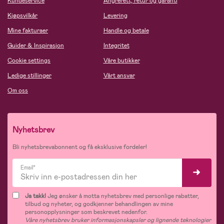
Kundeservice
Angrerett, retur og garanti
Kjøpsvilkår
Levering
Mine fakturaer
Handle og betale
Guider & Inspirasjon
Integritet
Cookie settings
Våre butikker
Ledige stillinger
Vårt ansvar
Om oss
Nyhetsbrev
Bli nyhetsbrevabonnent og få eksklusive fordeler!
Email*
Ja takk!
Jeg ønsker å motta nyhetsbrev med personlige rabatter,
tilbud og nyheter, og godkjenner behandlingen av mine
personopplysninger som beskrevet nedenfor.
Våre nyhetsbrev bruker informasjonskapsler og lignende teknologier