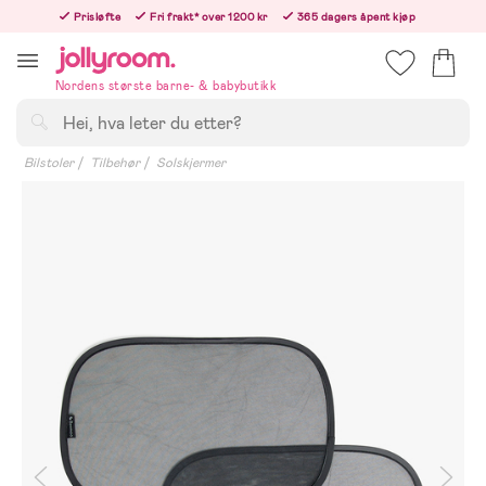
Hoppa
Prisløfte
Fri frakt* over 1200 kr
365 dagers åpent kjøp
till
Bestill i dag, så sender vi rett etter helligedagen
innehållet
Nordens største barne- & babybutikk
Søk
Bilstoler
Tilbehør
Solskjermer