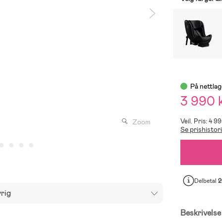
På nettlag
3 990 
Veil. Pris: 4 9
Zoom
Se prishistor
Delbetal
2
rig
Beskrivelse