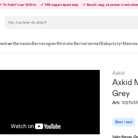
Fri frakt* over 1200 kr
365 dagers åpent kjøp
Bestill i dag, så sender vi rett ett
Søk
neklær
Barnesko
Barnevogner
Bilstoler
Barnerommet
Babyutstyr
Mamma
Axkid
Axkid M
Grey
Art:
1027433
Best i test
Velg farge:
G