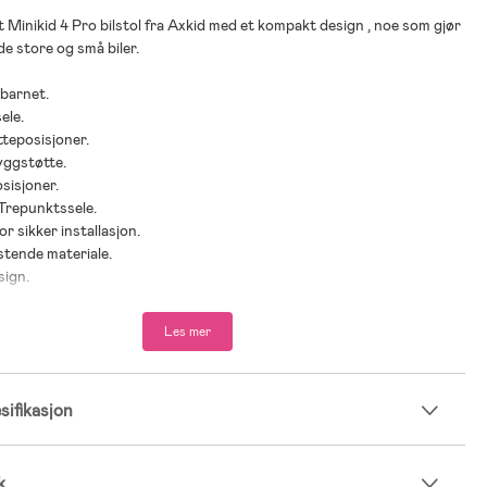
Minikid 4 Pro bilstol fra Axkid med et kompakt design , noe som gjør
åde store og små biler.
 barnet.
ele.
tteposisjoner.
yggstøtte.
osisjoner.
Trepunktssele.
or sikker installasjon.
stende materiale.
sign.
l beina.
mpact Protection.
Les mer
g vaskbart trekk.
nt.
enhold til i-Size og UN R129.
ifikasjon
yde på barnet: 61-125 cm.
kt: 36 kg.
k
er: fra 6 måneder til 7 år.