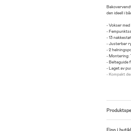
Bakovervendt 
den ideell i b
- Vokser med
- Fempunktss
- 13 nakkestø
- Justerbar r
- 2 helningsp
- Montering: 
- Belteguide f
- Laget av pu
- Kompakt de
- God plass ti
- SIP- Side I
- Avtakbart o
- Plus-godkje
- Godkjent i h
Produktspes
- Anbefalt hø
- Maksimal ve
Finn i butik
- Anbefalt ald