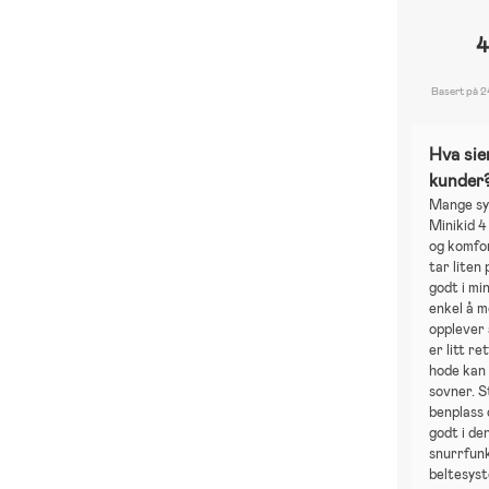
4
Basert på 2
Hva sie
kunder
Mange sy
Minikid 4
og komfor
tar liten
godt i mi
enkel å 
opplever
er litt re
hode kan 
sovner. S
benplass 
godt i de
snurrfunk
beltesys