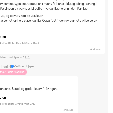
 av samme type, men dette er i hvert fall en skikkelig dårlig løsning. I 
r festingen av barnets bilbelte mye dårligere enn i den forrige.
n ut, og barnet kan se utsikten
ystemet er helt superdårlig. Også festingen av barnets bilbelte er
nalen
d 4 Pro Bilstol, Coastal Storm Black
3 wk. ago
blisert på Jollyroom.fi 🇫🇮
nhaal H
Verifisert kjøper
ittle Giggle Machine
ontere. Stabil og godt likt av 4-åringen.
nalen
d 4 Pro Bilstol, Arctic Mist Grey
3 wk. ago