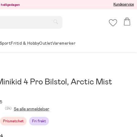
Kundeservice
er helligedagen
Sport
Fritid & Hobby
Outlet
Varemerker
inikid 4 Pro Bilstol, Arctic Mist
5
(24)
Se alle anmeldelser
Prismatchet
Fri frakt
rå