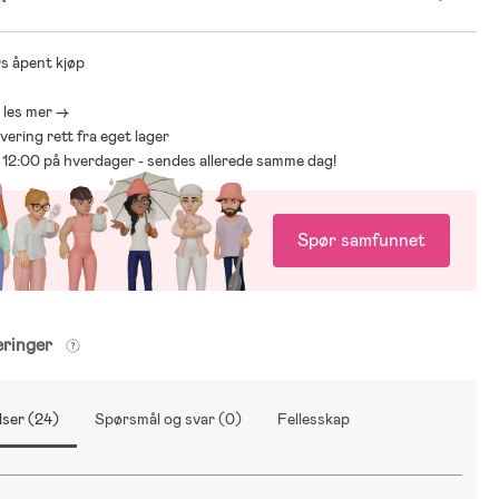
s åpent kjøp
- les mer ->
levering rett fra eget lager
ør 12:00 på hverdager - sendes allerede samme dag!
Spør samfunnet
eringer
ser (24)
Spørsmål og svar (0)
Fellesskap