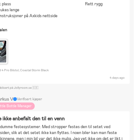
t plass
Rett rygg
ukes lenge
nstruksjoner på Axkids nettside
nalen
d 4 Pro Bilstol, Coastal Storm Black
4 days ago
blisert på Jollyroom.se 🇸🇪
rkus V
Verifisert kjøper
ittle Bottle Manager
e ikke anbefalt den til en venn
 dumme festesystemer. Med stropper festes den til setet ved 
iden, slik at det setet ikke kan flyttes. I noen biler kan man feste 
skinnene, men i min bil var det ikke mulig. Jeg vet ikke om det er likt i 