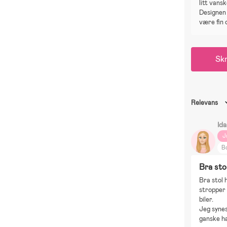
litt vansk
Designen 
være fin o
Skr
Relevans
Id
J
Bo
Bra sto
Bra stol 
stropper 
biler. 
Jeg synes
ganske har