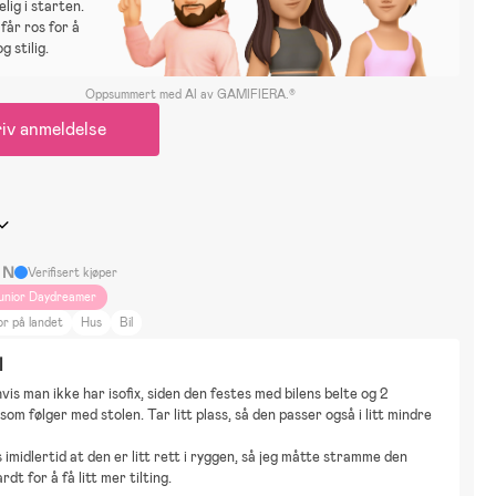
elig i starten.
får ros for å
g stilig.
Oppsummert med AI av GAMIFIERA.®
iv anmeldelse
a N
Verifisert kjøper
unior Daydreamer
r på landet
Hus
Bil
l
hvis man ikke har isofix, siden den festes med bilens belte og 2 
som følger med stolen. Tar litt plass, så den passer også i litt mindre 
 imidlertid at den er litt rett i ryggen, så jeg måtte stramme den 
dt for å få litt mer tilting.