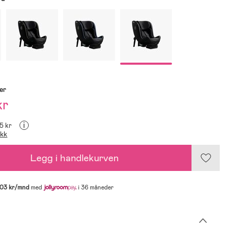
er
kr
i
95 kr
ikk
Legg i handlekurven
03 kr/mnd
med
i 36 måneder