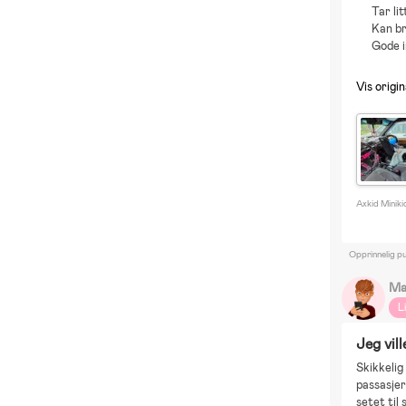
Tar lit
Kan br
Gode i
Vis origi
Axkid Miniki
Opprinnelig pu
Ma
L
Jeg vill
Skikkelig
passasjers
setet til 