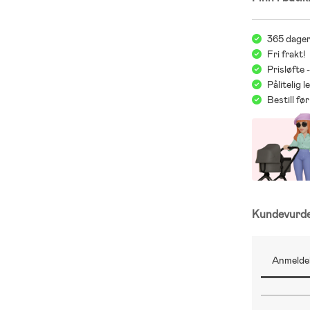
;
;
365 dager
Fri frakt!
Prisløfte 
Pålitelig 
Bestill f
Kundevurd
Anmeldel