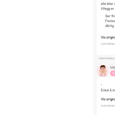
alle biler
tillegg e
Ser fi
Festes
dårlig.
Vis origi
Axkid Miniki
Opprinnelig pu
Mi
L
.
Enkel å m
Vis origi
Axkid Miniki