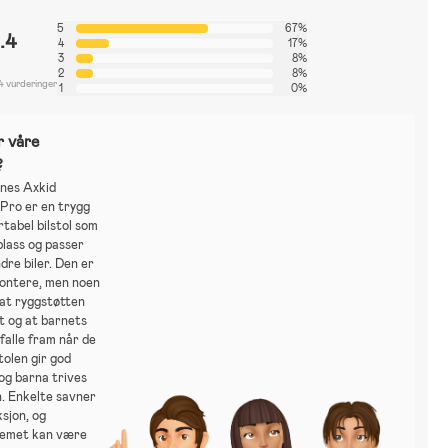
5
67%
.4
4
17%
3
8%
2
8%
4 vurderinger
1
0%
r våre
?
nes Axkid
 Pro er en trygg
tabel bilstol som
 plass og passer
ndre biler. Den er
montere, men noen
 at ryggstøtten
tt og at barnets
falle fram når de
tolen gir god
og barna trives
n. Enkelte savner
sjon, og
temet kan være